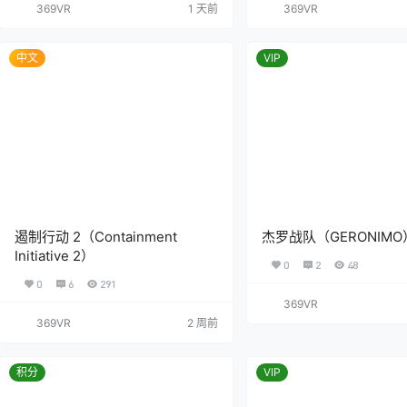
369VR
1 天前
369VR
中文
VIP
遏制行动 2（Containment
杰罗战队（GERONIMO
Initiative 2）
0
2
48
0
6
291
369VR
369VR
2 周前
积分
VIP