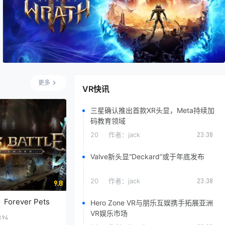
更多
VR快讯
三星确认推出首款XR头显，Meta持续加
码教育领域
20
作者：
jack
23:38
Valve新头显“Deckard”或于年底发布
20
作者：
jack
23:38
9.8
rever Pets
Hero Zone VR与朋乐互娱携手拓展亚洲
VR娱乐市场
194