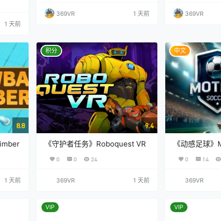
369VR
1 天前
369VR
1 天前
积分
中文
8.8
9.4
mber
《守护者任务》Roboquest VR
《动感足球》Mot
0
0
24
0
14
1 天前
369VR
1 天前
369VR
VIP
VIP