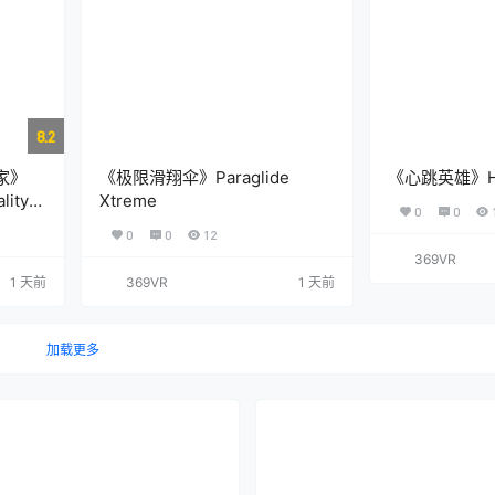
8.2
家》
《极限滑翔伞》Paraglide
《心跳英雄》Hea
lity
Xtreme
0
0
0
0
12
369VR
1 天前
369VR
1 天前
加载更多