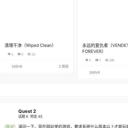
清理干净（Wiped Clean）
永远的复仇者（VENDET
FOREVER）
0
0
24
0
7
205
369VR
2 周前
369VR
Quest 2
话题
6
吧友
45
[我说]
请问一下，现在网站里的游戏，要求系统什么版本以上才能玩的