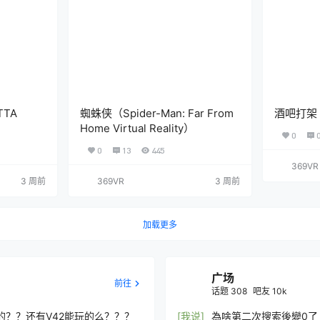
TA
蜘蛛侠（Spider-Man: Far From
酒吧打架（D
Home Virtual Reality）
0
0
13
445
369VR
3 周前
369VR
3 周前
加载更多
广场
前往
话题
308
吧友
10k
？？还有V42能玩的么？？？
[我说]
為啥第二次搜索後變0了