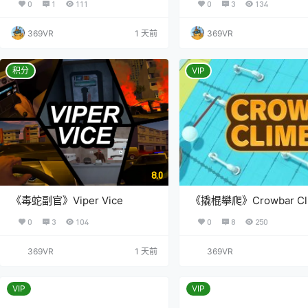
0
1
111
0
3
134
369VR
1 天前
369VR
积分
VIP
8.0
《毒蛇副官》Viper Vice
《撬棍攀爬》Crowbar Cli
0
3
104
0
8
250
369VR
1 天前
369VR
VIP
VIP