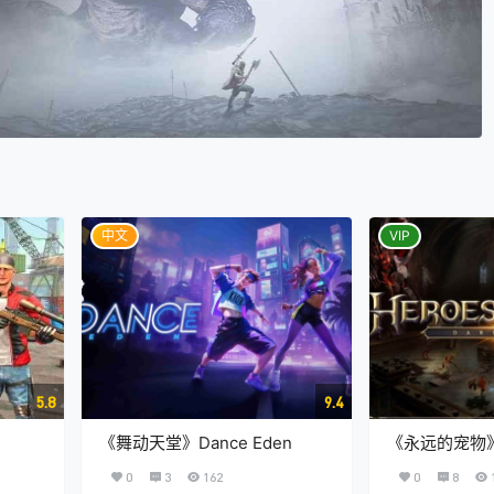
中文
VIP
5.8
9.4
《舞动天堂》Dance Eden
《永远的宠物》Fo
0
3
162
0
8