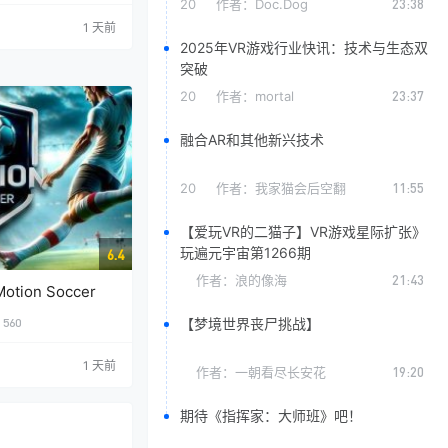
20
作者：
Doc.Dog
23:38
1 天前
2025年VR游戏行业快讯：技术与生态双
突破
20
作者：
mortal
23:37
融合AR和其他新兴技术
20
作者：
我家猫会后空翻
11:55
【爱玩VR的二猫子】VR游戏星际扩张》
玩遍元宇宙第1266期
6.4
作者：
浪的像海
21:43
ion Soccer
【梦境世界丧尸挑战】
560
1 天前
作者：
一朝看尽长安花
19:20
期待《指挥家：大师班》吧！