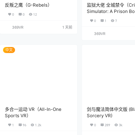
反叛之鹰（G-Rebels）
监狱大佬 全城禁令（Crim
Simulator: A Prison B
0
0
12
Game）
0
1
7
369VR
1 天前
369VR
中文
多合一运动 VR（All-In-One
剑与魔法简体中文版 (Bla
Sports VR）
Sorcery VR)
1
96
1.2k
0
289
3k