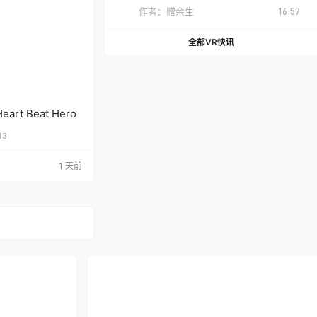
作者：
赠余生
16:57
全部VR快讯
rt Beat Hero
13
1 天前