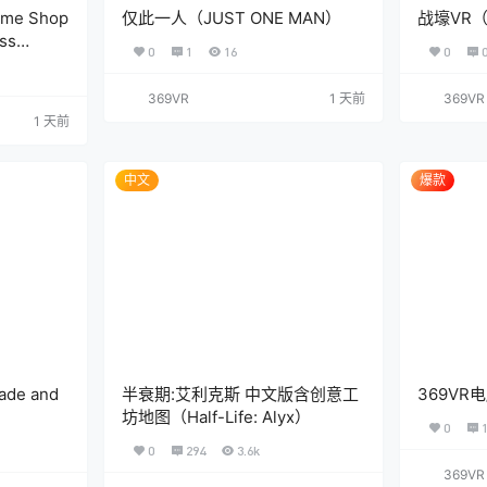
e Shop
仅此一人（JUST ONE MAN）
战壕VR（
oss
0
1
16
0
369VR
1 天前
369VR
1 天前
中文
爆款
de and
半衰期:艾利克斯 中文版含创意工
369V
坊地图（Half-Life: Alyx）
0
0
294
3.6k
369VR