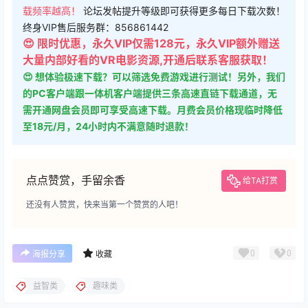
载频率越高！
论坛发帖提升等级即可获得更多每日下载次数！
终身VIP售后服务群：856861442
😍 限时优惠，永久VIP仅需128元，永久VIP额外赠送
大量内部好看的VR电影资源,开通后联系客服获取！
😍 想体验极速下载？可以筛选免费游戏进行测试！另外，我们
的PC客户端跟一体机客户端提供三条高速直链下载通道，无
需开通网盘会员即可享受高速下载。月费会员价格现临时降低
至18元/月，24小时内不满意随时退款！
点点赞赏，手留余香
给TA打赏
还没有人赞赏，快来当第一个赞赏的人吧！
0
0
海报分享
收藏
益智类
趣味类