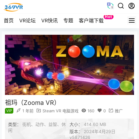
Hot
首页
VR论坛
VR快讯
专题
客户端下载
Quest
祖玛（Zooma VR）
VIP
1 年前
Steam VR 电脑游戏
160
0
推广
类型：
街机、动作、益智、休
大小：
414.60 MB
闲
版本：
2024年4月29日
v5871426