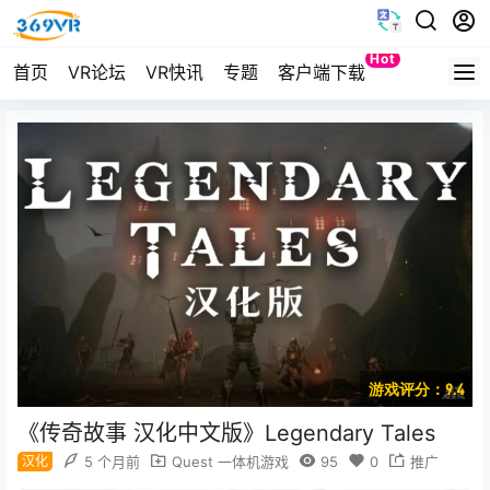
Hot
首页
VR论坛
VR快讯
专题
客户端下载
Quest
游戏评分：9.4
《传奇故事 汉化中文版》Legendary Tales
汉化
5 个月前
Quest 一体机游戏
95
0
推广