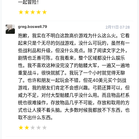
一起冒险！
★
★
★
★
★
greg.boswell.79
2月11日 07:28
抱歉，我实在不明白这款高价游戏为什么这么火。它看
起来只是个无尽的剑战游戏，没什么可玩的，虽然有一
些战利品和升级，但没什么亮点。除了阅读文字之外，
剧情也乏善可陈，在我看来，整个区域都没什么娱乐
性。我不喜欢这种没完没了的骷髅大军，一遍又一遍地
重复战斗，很快就腻了。我玩了一个小时就觉得无聊
了。也许和朋友一起玩会不错，但花40美元买个剑战
游戏，我的朋友们肯定不会感兴趣。弓箭还算可以，但
威力不足，对付大型骷髅几乎没什么用。而且物品栏系
统也很难操作，存放物品几乎不可能，存放和取用的方
式也让人摸不着头脑。大多数时候我都放不下东西，也
取不出什么东西。
★
★
★
★
★