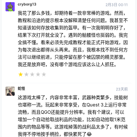
cryborg13
2月3日 00:11
我花了那么多钱，却期待着一款非常棒的游戏。然而，
教程和沿途的提示根本没解释清楚任何问题。我甚至不
知道该如何存放收集到的盔甲。有一次我明明存好了，
结果下次打开就全没了。遇到的骷髅怪也挺弱的。我完
全搞不懂。看来必须先完成教程才能正式开始游戏，因
为每次退出都得从头再来。而且，我根本找不到任何方
法可以继续前进，只能停留在那个被囚禁的精灵那里。
我还是放弃吧，没有哪个游戏应该这么让人抓狂。
★
★
★
★
★
蛇怪
23天前
这游戏太棒了，内容非常丰富，武器种类繁多，技能树
也堪称一流。玩起来非常享受，在Quest 3上运行非常
流畅，而且QGO还能提升分辨率。我有个建议，可以
增加一个自动拾取战利品的功能，比如自动拾取1米范
围内的物品等等。这游戏掉落的战利品太多了，有时候
我得不停地按手柄捡，都快累死了😂