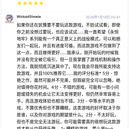
★
★
★
★
★
WickedStewie
2026年1月19日 00:41
如果你还在犹豫要不要玩这款游戏，不妨试试看；即使
你之前没想过要玩，也应该试试……我一直希望《永恒
地牢》系列能有一个真正意义上的战役模式，可以和朋
友们一起玩，并且有进度可循，而这款游戏不仅做到了
这一点，而且做得更好……我承认，刚开始玩的时候我
并没有完全被它吸引，但一旦我掌握了游戏机制和操作
方法，我就彻底沉迷其中了。现在我会尽我所能支持这
款游戏，并且100%推荐它……我的评分标准* 5分 - 惊
艳之作，虽然可能并不完美，但瑕疵完全可以忽略，绝
对值得你花时间。4分 - 不错的游戏，可能有一些小问
题或错失的机会让它无法变得更好，但仍然非常容易上
手，而且游戏体验也相当不错。3分 - 中等水平的游
戏，不算优秀但也不算糟糕，这类游戏的好坏取决于你
是谁，以及你对游戏的期望是什么。2分 - 不太好玩，
但也不是完全无法游玩，你可能需要真的很想玩这款游
戏才能从中获得乐趣。 1- 糟糕的游戏，要么是bug，