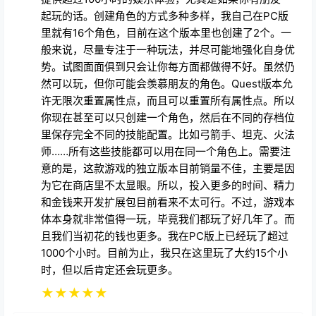
起玩的话。创建角色的方式多种多样，我自己在PC版
里就有16个角色，目前在这个版本里也创建了2个。一
般来说，尽量专注于一种玩法，并尽可能地强化自身优
势。试图面面俱到只会让你每方面都做得不好。虽然仍
然可以玩，但你可能会羡慕朋友的角色。Quest版本允
许无限次重置属性点，而且可以重置所有属性点。所以
你现在甚至可以只创建一个角色，然后在不同的存档位
里保存完全不同的技能配置。比如弓箭手、坦克、火法
师……所有这些技能都可以用在同一个角色上。需要注
意的是，这款游戏的独立版本目前销量不佳，主要是因
为它在商店里不太显眼。所以，投入更多的时间、精力
和金钱来开发扩展包目前看来不太可行。不过，游戏本
体本身就非常值得一玩，毕竟我们都玩了好几年了。而
且我们当初花的钱也更多。我在PC版上已经玩了超过
1000个小时。目前为止，我只在这里玩了大约15个小
时，但以后肯定还会玩更多。
★
★
★
★
★