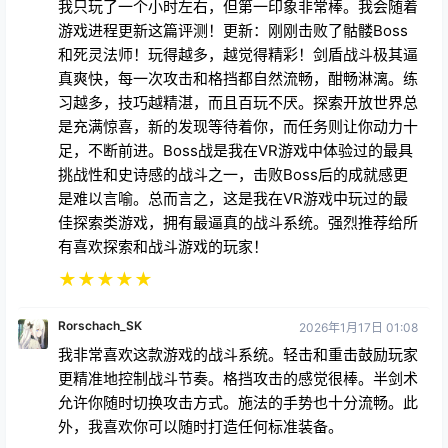
我只玩了一个小时左右，但第一印象非常棒。我会随着
游戏进程更新这篇评测！更新：刚刚击败了骷髅Boss
和死灵法师！玩得越多，越觉得精彩！剑盾战斗极其逼
真爽快，每一次攻击和格挡都自然流畅，酣畅淋漓。练
习越多，技巧越精湛，而且百玩不厌。探索开放世界总
是充满惊喜，新的发现等待着你，而任务则让你动力十
足，不断前进。Boss战是我在VR游戏中体验过的最具
挑战性和史诗感的战斗之一，击败Boss后的成就感更
是难以言喻。总而言之，这是我在VR游戏中玩过的最
佳探索类游戏，拥有最逼真的战斗系统。强烈推荐给所
有喜欢探索和战斗游戏的玩家！
★
★
★
★
★
Rorschach_SK
2026年1月17日 01:08
我非常喜欢这款游戏的战斗系统。轻击和重击鼓励玩家
更精准地控制战斗节奏。格挡攻击的感觉很棒。半剑术
允许你随时切换攻击方式。施法的手势也十分流畅。此
外，我喜欢你可以随时打造任何标准装备。