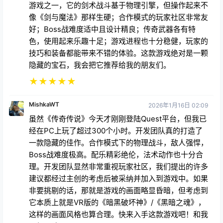
游戏之一，它的剑术战斗基于物理引擎，但操作起来不
像《剑与魔法》那样生硬；合作模式的玩家社区非常友
好；Boss战难度适中且设计精良；传奇武器各有特
色，使用起来乐趣十足；游戏进程也十分稳健，玩家的
技巧和装备都能带来不错的体验。这款游戏绝对是一颗
隐藏的宝石，我会把它推荐给我的朋友们。
★
★
★
★
★
MishkaWT
2026年1月16日 02:09
虽然《传奇传说》今天才刚刚登陆Quest平台，但我已
经在PC上玩了超过300个小时。开发团队真的打造了
一款隐藏的佳作。合作模式下的物理战斗，敌人强悍，
Boss战难度极高。配乐精彩绝伦，法术动作也十分合
理。开发团队显然非常重视玩家社区，我们提出的许多
建议都经过主创的考虑后被采纳并加入到游戏中。如果
非要挑剔的话，那就是游戏的画面略显昏暗，但考虑到
它本质上就是VR版的《暗黑破坏神》/《黑暗之魂》，
这样的画面风格也算合理。快来入手这款游戏吧！和我