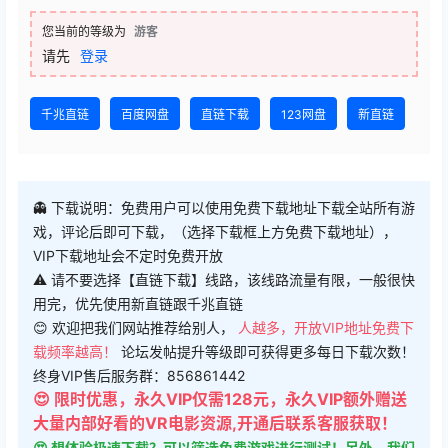
您当前的等级为
游客
请先
登录
千兆直链
百度网盘
直链下载
123网盘
新直链
👻 下载说明：免费用户可以使用免费下载地址下载全站所有游
戏，评论后即可下载，（选择下载框上方免费下载地址），
VIP下载地址会不定时免费开放
⚠ 请不要选择【直链下载】线路，该线路流量有限，一般很快
用完，优先使用新直链跟千兆直链
😊 欢迎把我们网站推荐给别人，
人越多，开放VIP地址免费下
载频率越高！
论坛发帖提升等级即可获得更多每日下载次数！
终身VIP售后服务群：856861442
😍 限时优惠，永久VIP仅需128元，永久VIP额外赠送
大量内部好看的VR电影资源,开通后联系客服获取！
😍 想体验极速下载？可以筛选免费游戏进行测试！另外，我们