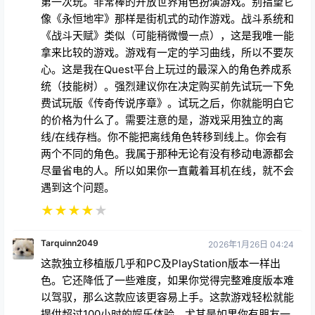
第一次玩。非常棒的开放世界角色扮演游戏。别指望它
像《永恒地牢》那样是街机式的动作游戏。战斗系统和
《战斗天赋》类似（可能稍微慢一点），这是我唯一能
拿来比较的游戏。游戏有一定的学习曲线，所以不要灰
心。这是我在Quest平台上玩过的最深入的角色养成系
统（技能树）。强烈建议你在决定购买前先试玩一下免
费试玩版《传奇传说序章》。试玩之后，你就能明白它
的价格为什么了。需要注意的是，游戏采用独立的离
线/在线存档。你不能把离线角色转移到线上。你会有
两个不同的角色。我属于那种无论有没有移动电源都会
尽量省电的人。所以如果你一直戴着耳机在线，就不会
遇到这个问题。
★
★
★
★
★
Tarquinn2049
2026年1月26日 04:24
这款独立移植版几乎和PC及PlayStation版本一样出
色。它还降低了一些难度，如果你觉得完整难度版本难
以驾驭，那么这款应该更容易上手。这款游戏轻松就能
提供超过100小时的娱乐体验，尤其是如果你有朋友一