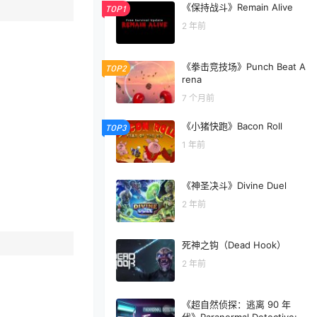
《保持战斗》Remain Alive
TOP1
2 年前
《拳击竞技场》Punch Beat A
TOP2
rena
7 个月前
《小猪快跑》Bacon Roll
TOP3
1 年前
《神圣决斗》Divine Duel
2 年前
死神之钩（Dead Hook）
2 年前
《超自然侦探：逃离 90 年