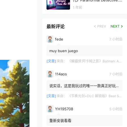
代》Paranormal Detective: E
scape from the 90s
1 年前
最新评论
PREV
NEXT
fede
7 小时后
muy buen juego
[文章]
来自：
《蝙蝠侠:阿卡姆之影》Batman: Arkham Shadow
114aos
7 小时后
说实话，这是我玩过的唯一一款真正好玩的
VR游戏。我玩过的游戏不多，但玩过的那
些都不太好。我觉得《Bea...
[文章]
来自：
《节奏光剑+DLC 解锁版》Beat Saber VR
YH195708
5 小时后
重新安装看看