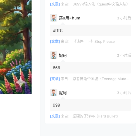
[文章]
来自：
369VR输入法（quest中文输入法）
还u用=hum
3 小时后
dffftt
[文章]
来自：
《请停一下》Stop Please
妮珂
3 小时后
666
[文章]
来自：
忍者神龟帝国城（Teenage Mutant Ninja Turtles Empire Cit）
妮珂
3 小时后
999
[文章]
来自：
坚硬的子弹VR (Hard Bullet)