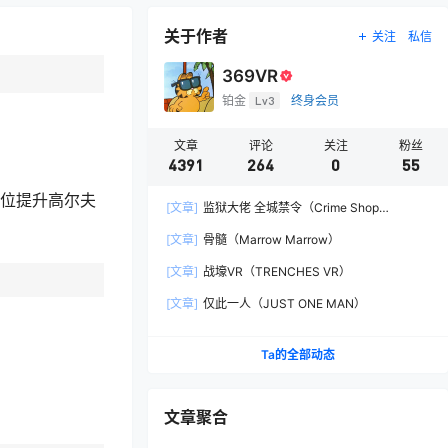
关于作者
关注
私信
369VR
铂金
Lv3
终身会员
文章
评论
关注
粉丝
4391
264
0
55
位提升高尔夫
[文章]
监狱大佬 全城禁令（Crime Shop
Simulator: A Prison Boss Game）
[文章]
骨髓（Marrow Marrow）
[文章]
战壕VR（TRENCHES VR）
[文章]
仅此一人（JUST ONE MAN）
Ta的全部动态
文章聚合