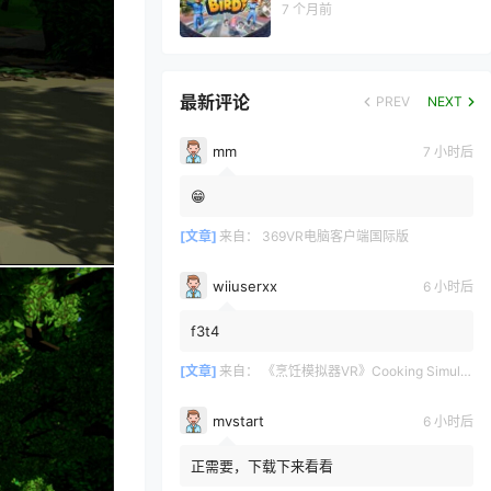
7 个月前
最新评论
PREV
NEXT
mm
7 小时后
😁
[文章]
来自：
369VR电脑客户端国际版
wiiuserxx
6 小时后
f3t4
[文章]
来自：
《烹饪模拟器VR》Cooking Simulator VR
mvstart
6 小时后
正需要，下载下来看看