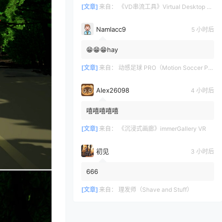
[文章]
来自：
《VD串流工具》Virtual Desktop 破解版
Namlacc9
5 小时后
😁😁😁hay
[文章]
来自：
动感足球 PRO（Motion Soccer PRO）
Alex26098
4 小时后
嘻嘻嘻嘻嘻
[文章]
来自：
《沉浸式画廊》immerGallery VR
初见
3 小时后
666
[文章]
来自：
理发师（Shave and Stuff）