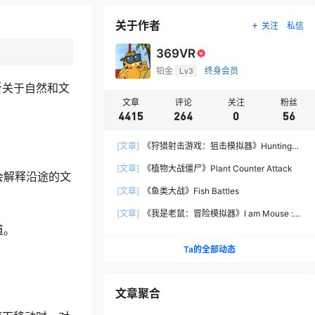
关于作者
关注
私信
369VR
铂金
Lv3
终身会员
听关于自然和文
文章
评论
关注
粉丝
4415
264
0
56
[文章]
《狩猎射击游戏：狙击模拟器》Hunting
Shooter: Sniper Simulator
[文章]
《植物大战僵尸》Plant Counter Attack
会解释沿途的文
[文章]
《鱼类大战》Fish Battles
[文章]
《我是老鼠：冒险模拟器》I am Mouse :
Adventure Simulator
道。
Ta的全部动态
文章聚合