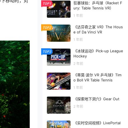
停下移动时，对
狂暴球拍：乒乓球（Racket F
TOP1
ury: Table Tennis VR）
1 年前
《达芬奇之家 VR》The Hous
TOP2
e of Da Vinci VR
1 年前
《冰球运动》Pick-up League
TOP3
Hockey
2 年前
《蒂莫·波尔 VR 乒乓球》Tim
o Boll VR Table Tennis
1 年前
《探索地下洞穴》Gear Out
2 年前
《实时空间视频》LivePortal