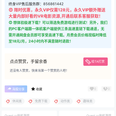
终身VIP售后服务群：856861442
😍 限时优惠，永久VIP仅需128元，永久VIP额外赠送
大量内部好看的VR电影资源,开通后联系客服获取！
😍 想体验极速下载？可以筛选免费游戏进行测试！另外，我们
的PC客户端跟一体机客户端提供三条高速直链下载通道，无
需开通网盘会员即可享受高速下载。月费会员价格现临时降低
至18元/月，24小时内不满意随时退款！
点点赞赏，手留余香
给TA打赏
还没有人赞赏，快来当第一个赞赏的人吧！
0
0
海报分享
收藏
休闲类
免费下载
动作类
趣味类
Quest 一体机游戏
Quest 一体机游戏