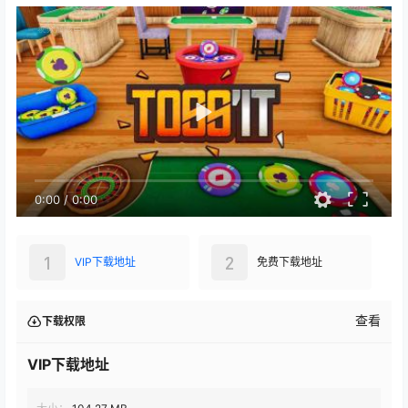
0:00
/
0:00
1
2
VIP下载地址
免费下载地址
查看
下载权限
VIP下载地址