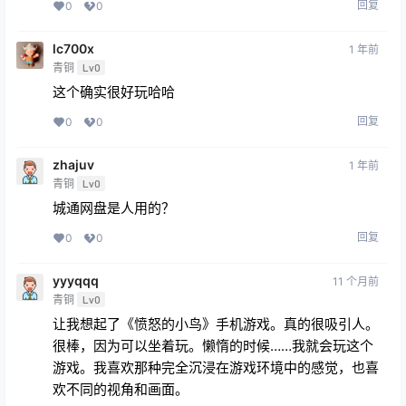
回复
0
0
lc700x
1 年前
青铜
Lv0
这个确实很好玩哈哈
回复
0
0
zhajuv
1 年前
青铜
Lv0
城通网盘是人用的？
回复
0
0
yyyqqq
11 个月前
青铜
Lv0
让我想起了《愤怒的小鸟》手机游戏。真的很吸引人。
很棒，因为可以坐着玩。懒惰的时候……我就会玩这个
游戏。我喜欢那种完全沉浸在游戏环境中的感觉，也喜
欢不同的视角和画面。