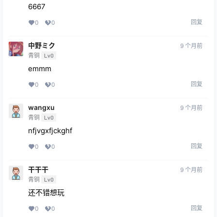
6667
回复
0
0
中野ミク
9 个月前
青铜
Lv0
emmm
回复
0
0
wangxu
9 个月前
青铜
Lv0
nfjvgxfjckghf
回复
0
0
干干干
9 个月前
青铜
Lv0
还不错想玩
回复
0
0