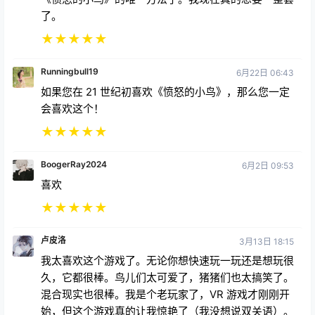
了。
★
★
★
★
★
Runningbull19
6月22日 06:43
如果您在 21 世纪初喜欢《愤怒的小鸟》，那么您一定
会喜欢这个！
★
★
★
★
★
BoogerRay2024
6月2日 09:53
喜欢
★
★
★
★
★
卢皮洛
3月13日 18:15
我太喜欢这个游戏了。无论你想快速玩一玩还是想玩很
久，它都很棒。鸟儿们太可爱了，猪猪们也太搞笑了。
混合现实也很棒。我是个老玩家了，VR 游戏才刚刚开
始，但这个游戏真的让我惊艳了（我没想说双关语）。