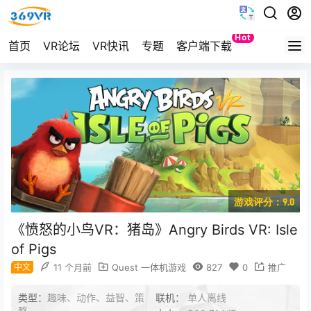
Hot
首页
VR论坛
VR快讯
专题
客户端下载
Quest
游戏评分：9.0
《愤怒的小鸟VR：猪岛》Angry Birds VR: Isle
of Pigs
中文
11 个月前
Quest 一体机游戏
827
0
推广
类型：
趣味、动作、益智、策
联机：
单人离线
略