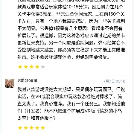
款游戏非常适合玩家体验10-15分钟，然后努力在几个
关卡中获得3颗星。非常适合休闲玩家……在前150个关
卡左右，只有一个地方我需要帮助，因为一些关卡机制
不太明显。它丢掉1颗星有几个原因：看起来不会再有
扩展包了。很遗憾，因为这种游戏应该通过定期的关卡
更新包来支持。另一个问题是追踪问题。弹弓经常会不
受控制地跳来跳去，你必须等它稳定下来才能正常瞄准
射击。这不会破坏游戏体验，但绝对需要修复。
★
★
★
★
★
男爵210815
7月7日 05:16
我对这款游戏没抱太大期望，只是偶尔玩玩而已。但说
实话，在VR或混合现实中玩这款游戏绝对棒极了，简
直太爽了。我真心推荐。我有一个任务三。我想知道他
们（开发者）能不能把这个扩展成VR版《愤怒的小鸟
太空》和其他版本？
★
★
★
★
★