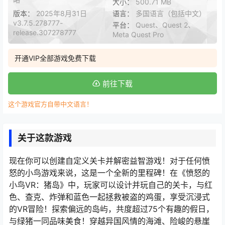
大小：
500.71 MB
版本：
2025年8月31日
语言：
多国语言（包括中文）
v3.7.5.278777-
平台：
Quest、Quest 2、
release.307278777
Meta Quest Pro
开通VIP全部游戏免费下载
前往下载
这个游戏官方自带中文语言！
关于这款游戏
现在你可以创建自定义关卡并解密益智游戏！对于任何愤
怒的小鸟游戏来说，这是一个全新的里程碑！在《愤怒的
小鸟VR：猪岛》中，玩家可以设计并玩自己的关卡，与红
色、查克、炸弹和蓝色一起拯救被盗的鸡蛋，享受沉浸式
的VR冒险！探索偏远的岛屿，共度超过75个有趣的假日，
与绿猪一同品味美食！穿越异国风情的海滩、险峻的悬崖