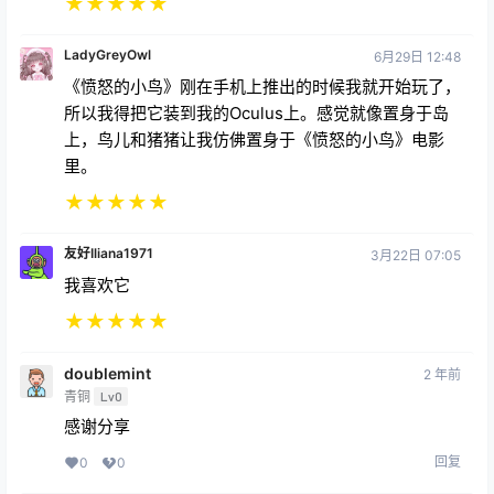
★
★
★
★
★
LadyGreyOwl
6月29日 12:48
《愤怒的小鸟》刚在手机上推出的时候我就开始玩了，
所以我得把它装到我的Oculus上。感觉就像置身于岛
上，鸟儿和猪猪让我仿佛置身于《愤怒的小鸟》电影
里。
★
★
★
★
★
友好Iliana1971
3月22日 07:05
我喜欢它
★
★
★
★
★
doublemint
2 年前
青铜
Lv0
感谢分享
回复
0
0