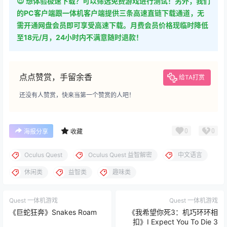
😍 想体验极速下载？可以筛选免费游戏进行测试！另外，我们
的PC客户端跟一体机客户端提供三条高速直链下载通道，无
需开通网盘会员即可享受高速下载。月费会员价格现临时降低
至18元/月，24小时内不满意随时退款！
点点赞赏，手留余香
给TA打赏
还没有人赞赏，快来当第一个赞赏的人吧！
0
0
海报分享
收藏
Oculus Quest
Oculus Quest 益智解密
中文语言
休闲类
益智类
趣味类
Quest 一体机游戏
Quest 一体机游戏
《巨蛇狂奔》Snakes Roam
《我希望你死3：机巧环环相
扣》I Expect You To Die 3