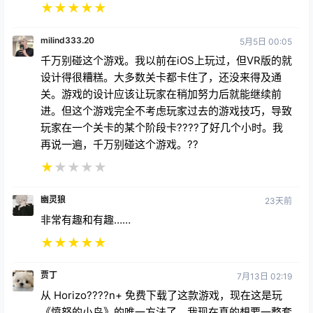
★
★
★
★
★
milind333.20
5月5日 00:05
千万别碰这个游戏。我以前在iOS上玩过，但VR版的就
设计得很糟糕。大多数关卡都卡住了，还没来得及通
关。游戏的设计应该让玩家在稍加努力后就能继续前
进。但这个游戏完全不考虑玩家过去的游戏技巧，导致
玩家在一个关卡的某个阶段卡????了好几个小时。我
再说一遍，千万别碰这个游戏。??
★
★
★
★
★
幽灵狼
23天前
非常有趣和有趣……
★
★
★
★
★
贾丁
7月13日 02:19
从 Horizo????n+ 免费下载了这款游戏，现在这是玩
《愤怒的小鸟》的唯一方法了。我现在真的想要一整套