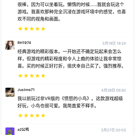
很棒，因为可以坐着玩。懒惰的时候……我就会玩这个
游戏。我喜欢那种完全沉浸在游戏环境中的感觉，也喜
欢不同的视角和画面。
★
★
★
★
★
RH1974
3月18日 18:24
经典游戏的精彩版本。一开始还不确定玩起来会怎么
样，但游戏的精彩程度和令人上瘾的体验让我非常惊
喜。买的时候正好打折，很庆幸自己买了。强烈推荐。
★
★
★
★
★
Justme71
4月28日 06:50
我以前玩过非VR版的《愤怒的小鸟》。这款游戏超级
好玩，小鸟也很可爱。我简直爱不释手。
★
★
★
★
★
a2公鸡
3月27日 00:05