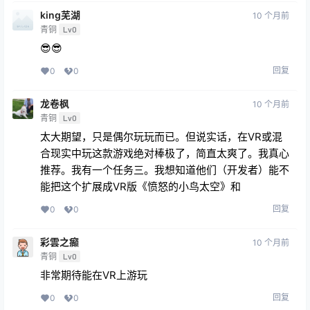
king芜湖
10 个月前
青铜
Lv0
😎😎
回复
0
0
龙卷枫
10 个月前
青铜
Lv0
太大期望，只是偶尔玩玩而已。但说实话，在VR或混
合现实中玩这款游戏绝对棒极了，简直太爽了。我真心
推荐。我有一个任务三。我想知道他们（开发者）能不
能把这个扩展成VR版《愤怒的小鸟太空》和
回复
0
0
彩雲之癫
10 个月前
青铜
Lv0
非常期待能在VR上游玩
回复
0
0