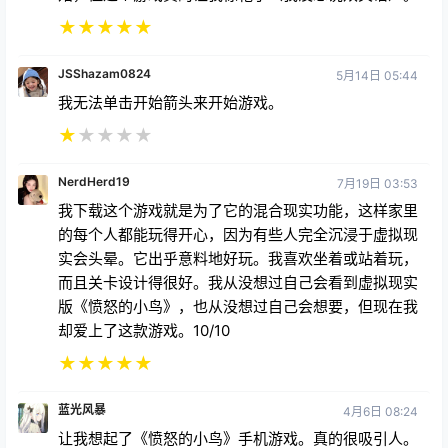
★
★
★
★
★
JSShazam0824
5月14日 05:44
我无法单击开始箭头来开始游戏。
★
★
★
★
★
NerdHerd19
7月19日 03:53
我下载这个游戏就是为了它的混合现实功能，这样家里
的每个人都能玩得开心，因为有些人完全沉浸于虚拟现
实会头晕。它出乎意料地好玩。我喜欢坐着或站着玩，
而且关卡设计得很好。我从没想过自己会看到虚拟现实
版《愤怒的小鸟》，也从没想过自己会想要，但现在我
却爱上了这款游戏。10/10
★
★
★
★
★
蓝光风暴
4月6日 08:24
让我想起了《愤怒的小鸟》手机游戏。真的很吸引人。