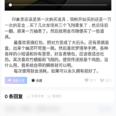
印象里应该是第一次购买道具，我刚开始买的还是一万
往后
一次的盲盒，买了几次发现有三个飞翔重复了，然后
一翻，原来一万抽贵了。然后就用金币随便买了一些道
具。
最喜欢恶搞红包，把对方变成了大石头。还有恶搞盲
盒，出来个幽灵吓死我一跳。然后喜欢梦境举手牌，各种
各样的小短语和你有意思，好友表情包，应该很适合社
恐。其次喜欢竹蜻蜓和飞翔的。感觉传送抢是个鸡肋，没
什么用，我系统自带的瞬移就可以啊。
每次使用就会消耗，如果可以永久拥有就好了。
赞
0
踩
0
海报分享
收藏
0 条回复
文章作者
管理员
A
M
欢迎您，新朋友，感谢参与互动！
确认修改