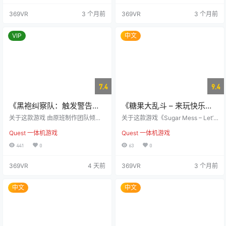
琢，每一帧画面力求呈现视觉上的
化。你被卷入了Erath，这个被古代
369VR
3 个月前
369VR
3 个月前
完美。 凭借突破性的图形表现和行
地球遗物污染的奇幻世界。 装备上
业领先的光影效果，本作充分发挥
量子手套和次元守护者赋予的力
了虚拟现实技术的潜力，以极其真
量，你必须穿越这个充满龙、变异
VIP
中文
实的方式重新定义沉浸式空间体
生物和魔法的领域。 找回失落的地
验。 即使在性能较低的设备上，应
球文物，增强自身实力，在致命的
用依然能够流畅运行，并保持高清
陷阱中生存，并揭开第一位天选者
画质，既不妥协于视觉效果，也…
的秘密——一位在与你相似使…
7.4
9.4
《黑袍纠察队：触发警告》
《糖果大乱斗 – 来玩快乐大
The Boys
战吧》Sugar Mess – Lets
关于这款游戏 由原班制作团队倾力
关于这款游戏《Sugar Mess – Let’s
打造，并且由热门剧集的主要演员
Play Jolly Battle
Play Jolly Battle》是一款适合家庭
Quest 一体机游戏
Quest 一体机游戏
回归，《黑袍纠察队：触发警告》
共同畅玩的轻松有趣的街机第一人
将带你深入《黑袍纠察队》那扭曲
称射击游戏。 踏上糖果王国的奇幻
441
0
63
0
而奇异的世界。 这一次，你不再是
冒险，迎接各种搞笑又美味的敌人
旁观者，而是亲身参与，近距离体
挑战！当这些敌人被击中时，会化
369VR
4 天前
369VR
3 个月前
验那种真实而危险的感觉。 卢卡斯·
为糖果碎片，为你带来无限的欢
科斯塔的生活发生了巨变，阿姆斯
乐！ 充分利用你的丰富武器库，随
特朗家族——这个曾经辉煌但如今
着使用频率的增加，你的武器将变
中文
中文
已过气的沃特公司超级英雄家族
得越来越强大。巧妙运用特殊道
——将一次家庭郊游变成了血腥的
具，让你在对战中占据优势。勇敢
屠杀。被男孩们推向崩溃边缘的卢
迎战强大的BOSS，找出他们…
卡斯获得了超能力，并卷入他们与
沃特…