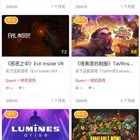
吞吃入腹。 【游戏介绍】 《WRAT
脱被怪物啃噬殆尽的终局。 第一人
369VR
1 个月前
369VR
1 个月前
H: Aeon of Ruin VR 残酷版（Brutal
称VR沉浸体验 这是你第一次真正以
Edition）》是一款主打快节奏、复
「小六的视角」踏入这个扭曲的世
古硬核风格的VR第一人称射击游
界：用她的眼睛扫过每一处畸变的
中文
中文
戏：你可以双持枪刃杀穿潮水般涌
景物，用她的耳朵捕捉黑暗中蛰伏
来的敌群，在致命危机里疾驰滑
的异响。每一帧怪诞的画面、每一
铲，把进攻的主动权牢牢攥在自…
道晃过的阴影、每一声渗人的响
动，都会打破屏幕的隔阂，变成你
现实…
7.2
8.8
《邪恶之中》Evil Inside VR
《塔弗恩的制服》TaVRns
Takedown – Naheulbeuk
关于这款游戏《Evil Inside VR》是
关于这款游戏《TaVRn的Takedow
一款第一人称心理恐怖游戏。 在母
n》宣传内容重写版 哐当踹开酒馆木
Quest 一体机游戏
Quest 一体机游戏
亲去世、父亲入狱后，少年马克试
门，架当场就打！ 这是一款主打10
图通过通灵板与母亲进行最后的对
0%真实物理反馈的VR暴走斗殴游
64
0
51
0
话——然而，通灵板却神秘地炸
戏，直接把混乱值拉满的幻想酒馆
裂，引发了可怕的超自然现象。 你
变成你的专属斗殴修罗场：抄起长
369VR
1 个月前
369VR
3 个月前
将扮演马克，如今他独自承担起照
凳就往对面抡、抓起酒杯就砸人，
顾弟弟的责任。你的任务是搜寻散
酒馆里能摸到的所有边角料都能当
落在扭曲的宅邸中的通灵板碎片，
武器，主打拳拳到肉的贴身肉搏，
中文
中文
试图与母亲的灵魂重新建立联系，
爱硬刚的玩家能靠纯拳头碾过去，
并逐步揭开这场灾难背后的令人窒
爱玩套路的也能绕后搞偷袭，怎么
息的真相。 这座房屋不断变化，现
爽怎么来，全听你的。 ? 真物理·真
实在其中不断崩溃，恐…
反馈 房间级尺…