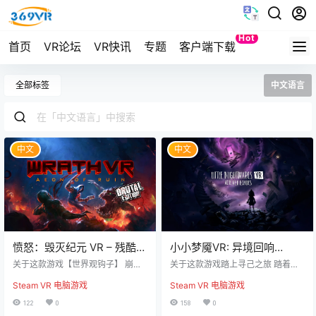
Hot
首页
VR论坛
VR快讯
专题
客户端下载
Quest
全部标签
中文语言
中文
中文
愤怒：毁灭纪元 VR – 残酷版
小小梦魇VR: 异境回响
（WRATH: Aeon of Ruin
（Little Nightmares VR）
关于这款游戏【世界观钩子】 崩毁
关于这款游戏踏上寻己之旅 踏着未
VR – Brutal Edition）
的旧世界早已烂透了根脉，曾经维
散的噩梦残影，小六正走向一段没
Steam VR 电脑游戏
Steam VR 电脑游戏
系秩序的守护者全数被腐化吞噬，
有明确归途的征途：她要寻回遗失
蛰伏在阴影里的黑暗永远饥肠辘
在黑暗里的另一半灵魂。只有和那
122
0
158
0
辘，正等着把所有残存的生机彻底
个失散的自己成功重逢，她才能挣