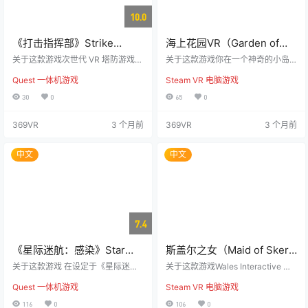
10.0
《打击指挥部》Strike
海上花园VR（Garden of
Command
the Sea）
关于这款游戏次世代 VR 塔防游戏
关于这款游戏你在一个神奇的小岛
战略布局，火力全开，夺回战场！
上醒来，进入了一个充满奇迹的世
Quest 一体机游戏
Steam VR 电脑游戏
这次入侵不仅是一个警告，而是一
界。在这里，你可以打造自己的花
次彻底的占领。外星机械军团已然
园，饲养当地的动物，装饰你的
30
0
65
0
降临地球，它们只有一个冷酷的目
家，还能在广阔的海洋中探险，探
标：掠夺这颗星球的“能量核心”，并
索更多岛屿并收集新资源。这个世
369VR
3 个月前
369VR
3 个月前
将其榨取殆尽。我们的主要防线已
界是为你量身定制的。 《海上花
经被摧毁，如今它们正逼近我们生
园》诚邀你加入游戏，尽情发挥创
存的关键。 作为“突击指挥部”（Stri
意，按照自己的节奏进行探索。放
中文
中文
ke Command）的指挥官，你是最
下日常生活的烦恼，沉浸在这个充
后的防线。然而，在这场战争中，
满创造力与惊喜的全新天地中。 在
你绝不仅仅是坐在桌后发号施令的
这个游戏中，你将体验到进步与冒
指挥官，你…
险的乐趣。如果你想享受轻松的时
光，可以选…
7.4
《星际迷航：感染》Star
斯盖尔之女（Maid of Sker
Trek: Infection
VR）
关于这款游戏 在设定于《星际迷
关于这款游戏Wales Interactive 通
航》宇宙的叙事生存游戏中，体验
过虚拟现实技术生动地重现了其屡
Quest 一体机游戏
Steam VR 电脑游戏
身临其境的全身追踪VR冒险。作为
获殊荣的生存恐怖游戏《斯盖尔之
一名瓦肯人星际舰队军官，你被派
女》。 玩家将进入斯盖尔旅馆，这
116
0
106
0