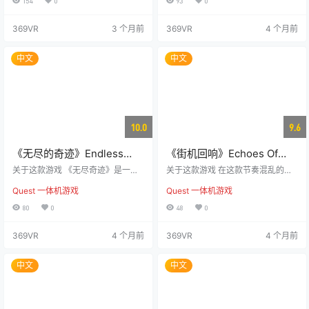
154
0
93
0
未有的生存恐怖。 你的空间，就是
动冒险游戏。在这款游戏中，玩家
战场。 将客厅、卧室甚至整个家变
将独自或与伙伴一起探索一个精致
369VR
3 个月前
369VR
4 个月前
成丧尸围城的战场。多房间战斗模
的虚拟世界，使用包括手枪、霰弹
式让你无法逃脱，随时面临新的威
枪、战斧等武器，甚至可以利用僵
胁。 一束手电，没有怜悯，只有生
尸的残肢与敌人展开搏斗。游戏带
中文
中文
存。 “恐怖模式”将绝望推向极致。
领玩家穿越各种不同的环境，从恐
更加昏暗的环境，更加压抑的紧张
怖的农舍到神秘的地下墓穴，逐步
感，以及更加可怕的丧尸——这场
揭开隐藏在僵尸危机背后的阴谋，
挑战，只有真正勇敢的幸存者能…
并揭示霍因公司…
10.0
9.6
《无尽的奇迹》Endless
《街机回响》Echoes Of
Wonder
The Arcade
关于这款游戏 《无尽奇迹》是一款
关于这款游戏 在这款节奏混乱的射
充满冒险、秘密与色彩的虚拟现实
击游戏中，你将体验爆炸、闪避与
Quest 一体机游戏
Quest 一体机游戏
平台游戏，带给玩家前所未有的沉
配合的乐趣，跨越九大音乐风格。
浸式体验。 在这个充满活力和独特
预览视频
80
0
48
0
风格的世界中，您将展开一段探索
之旅，体验魔法、磁力与重力交织
369VR
4 个月前
369VR
4 个月前
的奇妙。通过组合不同能力的法
杖，克服沿途的障碍，找回被神秘
骨龙掳走的挚爱。在这片美丽而又
中文
中文
危险的土地上，您需要攀爬、吸附
并战斗，勇往直前。 同时，您还需
与被暴君魔法扭曲的怪物作斗争，
这位暴君已掌控整个王国。挑战强