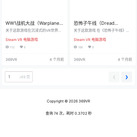
大的首…
WW1战机大战（Warplanes:
恐怖子午线（Dread
WW1 Fighters）
Meridian）
关于这款游戏在沉浸式的VR世界
关于这款游戏 在《恐怖子午线》
中，亲身感受前所未有的第一次世
中，踏上穿越奥格兰比恩冰封废土
Steam VR 电脑游戏
Steam VR 电脑游戏
界大战空中战斗。在《战机大战：W
的虚拟现实生存恐怖之旅。你将扮
W1战斗机》中，化身为飞行员，驾
演研究员丹妮埃拉，独自踏入极地
112
0
100
0
驶经典战机翱翔于天空，参与激烈
孤岛，寻找失踪的双胞胎妹妹伊莎
的空中对抗。 游戏充分发挥了Ocul
贝拉。在这片荒凉之地，你需要收
369VR
4 个月前
369VR
4 个月前
us Quest控制器的操控优势。握紧
集资源、破解谜题，并与凶猛怪物
操纵杆，亲自掌控战机的飞行和转
展开生死搏斗，逐步揭开妹妹失踪
向，体验驯服这钢铁巨鸟的真实感
背后的真相。你能揭开奥格兰比恩
受。丰富的互动操作让你倍感真实
隐藏的黑暗，还是会被恐惧吞没？
❮
❯
/
49 页
——按下按钮加快机枪装弹速度，
与潜伏在暗处的扭曲生物进行智慧
拿起火炬手枪射击弹幕气球，或将
较量，小心谨慎，才能在荒岛上找
炸弹投掷到地面目标上。…
到生存的希望。 深入危机四伏的奥
格兰比…
Copyright © 2026
369VR
查询 74 次，耗时 0.3702 秒