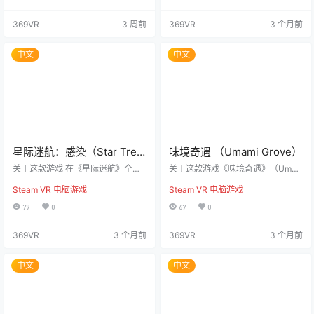
往U.S.S. 流明号执行特殊任务，但
是一座位于威尔士偏僻地区的庄
却意外陷入危机。 一场未知物质的
园，承载着令人不安的历史和扭曲
369VR
3 周前
369VR
3 个月前
入侵威胁到了星舰，船员们接连神
的威廉姆斯家族遗产。手握声波设
秘失踪。你的身体被寄生生物侵
备，玩家需要隐秘潜行，保持绝对
袭，在面临生理变异的同时，理智
安静，并利用每一个阴影来躲避那
中文
中文
也在逐渐流失，但你获得了全新的
些追踪声音的邪教徒。 面对“死寂亡
危险能力。 探索U.S.S. 流明号 面对
灵”的噩梦，切记不要慌张……屏住
体内的感染，你需决定是抵抗还是
呼吸，集中注意力应对！故事设定
接受它。与潜伏于黑…
在1898年，…
星际迷航：感染（Star Trek:
味境奇遇 （Umami Grove）
Infection）
关于这款游戏 在《星际迷航》全新
关于这款游戏《味境奇遇》（Uma
叙事生存体验中，借助全身动捕技
mi Grove）是一款基于现实物理的
Steam VR 电脑游戏
Steam VR 电脑游戏
术，您将沉浸式地开启一段VR星舰
虚拟现实冒险游戏。在这个奇幻的
求生之旅。 您将以瓦肯人星际舰队
世界中，你将面临各种挑战，提升
79
0
67
0
军官的身份，受命前往U.S.S. 流明
烹饪技能，争取获得最大的奖赏：
号执行特殊任务，却不幸遭遇未知
黄金！这里的黄金呈橡子状，并可
369VR
3 个月前
369VR
3 个月前
危机。 危机降临 一种神秘物质侵入
能蕴含神秘的魔力。 游戏特点： 穿
了星舰，船员失踪。您的身体被寄
越广袤而美丽的世界，遇见各种可
生并发生变异——理智逐渐受到侵
爱的生物，然后为它们烹饪美食！
中文
中文
蚀，同时也获得了危险的新能力。
（别担心，大部分时间你还是为它
星舰求生的三大核心要素: 深入探索
们烹饪的。） 利用双手和周围的环
U.S.S. 流明号?在黑暗与寂静的走廊
境来克服各种挑战！虽然朝某个目
中…
标扔一条鱼可能并不能解决…