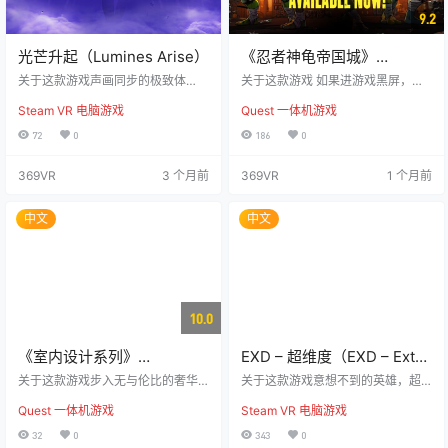
9.2
光芒升起（Lumines Arise）
《忍者神龟帝国城》
Teenage Mutant Ninja
关于这款游戏声画同步的极致体
关于这款游戏 如果进游戏黑屏，请
验！《Lumines Arise》重磅登场 由
Turtles Empire Cit
先断开一下wifi，进入游戏后就可以
Steam VR 电脑游戏
Quest 一体机游戏
《Tetris Effect: Connected》原班
连上wifi。 四兄弟，一座城市，披萨
人马打造，这款经典益智游戏的新
盛宴永不停歇。 系好标志性的头
72
0
186
0
章，将为你献上彻底沉浸的感官冲
带，化身成你所熟悉的半壳英雄
击——节拍穿透身体，思维随方块
——莱昂纳多、拉斐尔、多纳泰罗
369VR
3 个月前
369VR
1 个月前
跃动，每一次落块都触发与音乐完
或米开朗基罗，在下水道的阴影、
美同步的炫目视觉风暴，在风格狂
霓虹闪烁的街头和摩天大楼的顶端
野的配乐中尽情沉醉。 ?? 核心玩
自由穿梭。这不仅仅是一款《忍者
中文
中文
法：规则简洁，策略无穷 操控2×2
神龟》游戏——这是第一款让你真
双色方块，在音乐时间线扫过前，
正“成为”忍者神龟的沉浸式冒险。
拼出单色正方形即可消除…
施莱德已经被打败，但战火仍未熄
灭。在他死后留下的权力…
10.0
《室内设计系列》
EXD – 超维度（EXD – Extra
VisualizeR Series –
Dimensional）
关于这款游戏步入无与伦比的奢华
关于这款游戏意想不到的英雄，超
Interior Design
世界，VisualizeR系列的最新作品
越想象的世界。 你是马克斯·文图
Quest 一体机游戏
Steam VR 电脑游戏
——《室内设计》现已发布。 本作
拉，一名在Megazon工作的普通快
将带您深入一系列精心打造的住宅
递员。当次元裂缝撕裂了你的仓库
32
0
343
0
空间，每一个细节都经过细致雕
时，一切都发生了翻天覆地的变