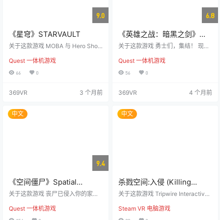
9.0
6.8
《星穹》STARVAULT
《英雄之战：暗黑之剑》
Heroes Battle: Darksword
关于这款游戏 MOBA 与 Hero Shoo
关于这款游戏 勇士们，集结！ 现
ter 的完美融合——现已支持 VR 免
在，《Darksword》的英雄们将听
Quest 一体机游戏
Quest 一体机游戏
费体验！ 想象一下《英雄联盟》和
从你的指挥！踏入这款 免费 1v1 实
《Marvel Rivals》激烈碰撞的火
时多人桌面战略动作游戏，与暗剑
66
0
56
0
花，现在，你可以亲自沉浸其中！
世界中的怪物展开激烈对抗。 立即
主要特色： 🔥 13 位独特英雄 每个
投入战斗 在棋盘上布置单位，摧毁
369VR
3 个月前
369VR
4 个月前
英雄都有独特的武器和技能，体验
敌方塔防，释放震撼法术，巧妙运
不同的战斗风格！别忘了 12 月 8 日
用策略赢取胜利，每一步都至关重
上线的全新英雄 R3-Prometheus！
要。 成为卡组大师 组合《Darkswo
中文
中文
🎮 沙盒模式 自由练习，免费试玩所
rd》中熟悉的英雄及其独特技能，打
有英雄，掌握技能组合…
造最适合你的专属卡组，发挥最大
战斗潜力，掌控战场节奏。 奋勇攀
升…
9.4
《空间僵尸》Spatial
杀戮空间:入侵 (Killing
Zombies
Floor: Incursion)
关于这款游戏 丧尸已侵入你的家
关于这款游戏 Tripwire Interactive
园。 装备精良的手枪、精准步枪或
（《红色军团》和《杀戮之地》系
Quest 一体机游戏
Steam VR 电脑游戏
毁灭性霰弹枪，在汹涌澎湃的战斗
列的开发商）为虚拟现实（VR）平
浪潮中抵挡丧尸的进攻。体验前所
台量身打造了一款多章节的故事驱