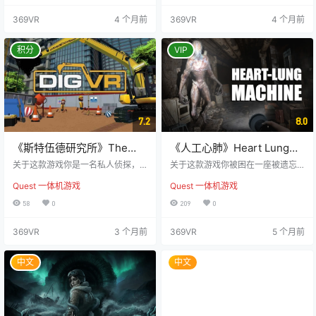
将独自或与伙伴一起探索一个精致
贝拉。在这片荒凉之地，你需要收
369VR
4 个月前
369VR
4 个月前
的虚拟世界，使用包括手枪、霰弹
集资源、破解谜题，并与凶猛怪物
枪、战斧等武器，甚至可以利用僵
展开生死搏斗，逐步揭开妹妹失踪
尸的残肢与敌人展开搏斗。游戏带
背后的真相。你能揭开奥格兰比恩
积分
VIP
领玩家穿越各种不同的环境，从恐
隐藏的黑暗，还是会被恐惧吞没？
怖的农舍到神秘的地下墓穴，逐步
与潜伏在暗处的扭曲生物进行智慧
揭开隐藏在僵尸危机背后的阴谋，
较量，小心谨慎，才能在荒岛上找
并揭示霍因公司…
到生存的希望。 深入危机四伏的奥
格兰比…
7.2
8.0
《斯特伍德研究所》The
《人工心肺》Heart Lung
Amygdala Protocol
Machine
关于这款游戏你是一名私人侦探，
关于这款游戏你被困在一座被遗忘
接受了一个几乎不可能完成的任
的地下设施中，必须匍匐前进并隐
Quest 一体机游戏
Quest 一体机游戏
务：找出失踪的著名神经科医生Elia
藏自己，才能在无情怪物的追捕下
s Thorne，他在自己曾经经营的废
生存。揭开这座设施的过往秘密，
58
0
209
0
弃儿童医院中神秘消失。你不是第
体验终极的VR恐怖体验！ 真实的威
一个尝试的人，但你必须成为唯一
胁无处不在：游戏中的人工智能自
369VR
3 个月前
369VR
5 个月前
一个成功的人。 进入这个曾经承载
主运作，带来不可预测且持续不断
希望的地方，如今却只剩下痛苦和
的挑战。保持隐蔽，否则你将面临
腐化。很快，你发现，这不仅仅是
致命的攻击。 体验真实的躲藏机
中文
中文
一起失踪案件，而是与一个被遗忘
制：你可以蹲伏在物体后方、爬入
的孩子和一项可怕、不道德的实验
竖井、滑到桌子底下或挤进储物柜
密切相关的黑暗阴谋。这个阴谋被
中进行隐藏。 人工智能驱动的怪物
称为“艾米格达拉协议”，而…
真实的隐藏机制 随机元素 硬核生…