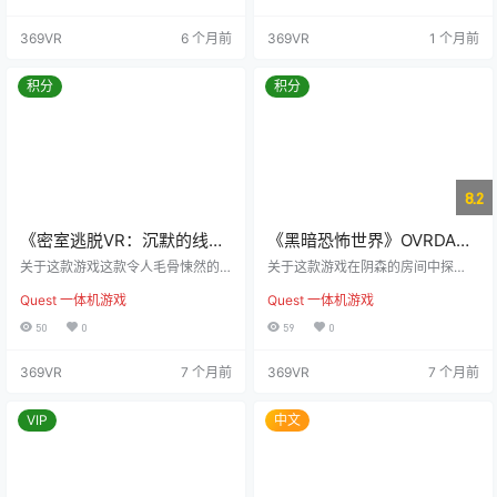
的视角中，努力求生并寻求逃脱，
朋友和??人共同体验，玩家可以通
感受战争的真实残酷。 在这个令人
过“图库”模式随时重温已解锁的游戏
369VR
6 个月前
369VR
1 个月前
毛骨悚然的故事中，您必须在危险
序列。 在游戏中挑战对手，尽可???
的战场上摸索前进，依靠自己的感
长时间地“??持勇气”。 来自FLINCH
知和战壕哨音来维持生存。通过寻
-INC假人测试设施的声明： 在我们
积分
积分
找线索，深入了解敌军布局，您需
的测试设施中，我们利用所有可用
要小心翼翼地避免被发现，最终安
的测试设备，尽管它们看起来可能
全返回家人身边。 这款游戏强调声
很荒谬，目的是考验每一位参与者
音和听觉体验，您将配备一个“战
的毅力与决…
壕…
8.2
《密室逃脱VR：沉默的线
《黑暗恐怖世界》OVRDARK
索》Escape Room VR:The
– Horror game comes to
关于这款游戏这款令人毛骨悚然的
关于这款游戏在阴森的房间中探
Silent Clue
密室逃脱游戏将玩家带入一个充满
Meta
险，揭开扭曲的谜团。 为了生存而
Quest 一体机游戏
Quest 一体机游戏
恐怖与惊悚的沉浸式体验，隐藏着
奋战，深入噩梦。在被诅咒的伯基
黑暗的秘密、突如其来的惊吓和复
茨维尔豪宅里，每个阴影都可能潜
50
0
59
0
杂的谜题。由催眠游戏工作室的优
藏着致命的危险。在“黑暗之巅”，体
秀团队精心设计，这场恐怖冒险将
验真正的恐惧，直面最可怕的邪
369VR
7 个月前
369VR
7 个月前
挑战你的勇气与智慧，并考验你的
恶。 你能逃脱迈克的掌控吗？ 曾经
解谜能力。在穿越那些让人不寒而
的伙伴迈克·戈伦，如今却成为了无
栗的场景时，你会感到紧张不安，
情的敌人。 利用你找到的一切工具
VIP
中文
直到最后一刻。 准备好迎接真正的
来求生……或者壮烈牺牲。 探索每一
恐惧了吗？你醒来时发现自己陷入
个角落，寻找道具、线索和关键物
了一场活生生的噩梦——墙壁上沾
品。 黑暗之巅： 解开挑战你逻辑与
满了血迹，黑暗中传来低语，还有
神经的难题。 与周围环…