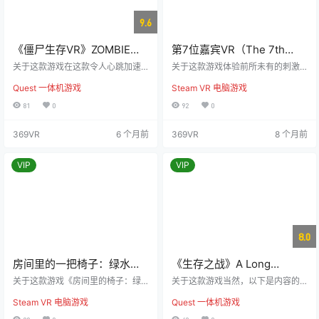
一名连环…
9.6
《僵尸生存VR》ZOMBIE
第7位嘉宾VR（The 7th
SURVIVAL VR
Guest VR）
关于这款游戏在这款令人心跳加速
关于这款游戏体验前所未有的刺激
的虚拟现实游戏中，迎接僵尸末日
与惊悚，沉浸在 VR 神秘冒险之中。
Quest 一体机游戏
Steam VR 电脑游戏
的生存挑战！成群的僵尸向你发起
90年代经典的恐怖游戏，在 VR 技
攻击，你需要时刻保持警惕，灵活
术的加持下焕发新生，带你进入一
81
0
92
0
运用手中的武器来维持生命。游戏
个与众不同的沉浸式故事世界。 一
中包含多种类型的僵尸，从缓慢笨
座阴森的豪宅迎来六位客人，但一
369VR
6 个月前
369VR
8 个月前
重到快速敏捷，每种僵尸都有其独
切远非表面上那么简单。富有的隐
特的优势与特性。 你可以在多个地
士与玩具制造商亨利·斯托夫隐藏在
图和武器中自由选择，迎接挑战，
黑暗中，背后有一种神秘的黑暗力
VIP
VIP
看看你能在这场心理考验中存活多
量笼罩着整个谜团。第七位客人是
久！你能否在不死族的猛烈攻势下
谁？亨利究竟有何企图？最终，谁
挺过来？ *更多精彩更新即将上线！
能活着解开这段恐怖的秘密？ 随着
预览视频
你逐步深入这座怪异的…
8.0
房间里的一把椅子：绿水镇
《生存之战》A Long
（A Chair in a Room :
Survive
关于这款游戏《房间里的椅子：绿
关于这款游戏当然，以下是内容的
Greenwater）
水镇》是一款充满紧张氛围的虚拟
重写： “这是我们的责任。我们的家
Steam VR 电脑游戏
Quest 一体机游戏
现实恐怖游戏，设定在美国南部的
园——地球，遭受了侵略与破坏。
一个废弃小镇。游戏融入了南方哥
但我们最终获胜了。现在，是时候