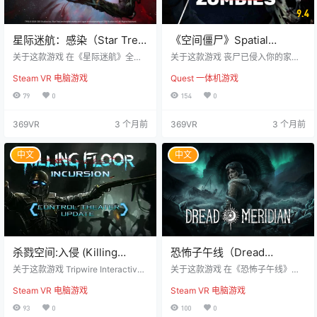
9.4
星际迷航：感染（Star Trek:
《空间僵尸》Spatial
Infection）
Zombies
关于这款游戏 在《星际迷航》全新
关于这款游戏 丧尸已侵入你的家
叙事生存体验中，借助全身动捕技
园。 装备精良的手枪、精准步枪或
Steam VR 电脑游戏
Quest 一体机游戏
术，您将沉浸式地开启一段VR星舰
毁灭性霰弹枪，在汹涌澎湃的战斗
求生之旅。 您将以瓦肯人星际舰队
浪潮中抵挡丧尸的进攻。体验前所
79
0
154
0
军官的身份，受命前往U.S.S. 流明
未有的生存恐怖。 你的空间，就是
号执行特殊任务，却不幸遭遇未知
战场。 将客厅、卧室甚至整个家变
369VR
3 个月前
369VR
3 个月前
危机。 危机降临 一种神秘物质侵入
成丧尸围城的战场。多房间战斗模
了星舰，船员失踪。您的身体被寄
式让你无法逃脱，随时面临新的威
生并发生变异——理智逐渐受到侵
胁。 一束手电，没有怜悯，只有生
中文
中文
蚀，同时也获得了危险的新能力。
存。 “恐怖模式”将绝望推向极致。
星舰求生的三大核心要素: 深入探索
更加昏暗的环境，更加压抑的紧张
U.S.S. 流明号?在黑暗与寂静的走廊
感，以及更加可怕的丧尸——这场
中…
挑战，只有真正勇敢的幸存者能…
杀戮空间:入侵 (Killing
恐怖子午线（Dread
Floor: Incursion)
Meridian）
关于这款游戏 Tripwire Interactive
关于这款游戏 在《恐怖子午线》
（《红色军团》和《杀戮之地》系
中，踏上穿越奥格兰比恩冰封废土
Steam VR 电脑游戏
Steam VR 电脑游戏
列的开发商）为虚拟现实（VR）平
的虚拟现实生存恐怖之旅。你将扮
台量身打造了一款多章节的故事驱
演研究员丹妮埃拉，独自踏入极地
93
0
100
0
动冒险游戏。在这款游戏中，玩家
孤岛，寻找失踪的双胞胎妹妹伊莎