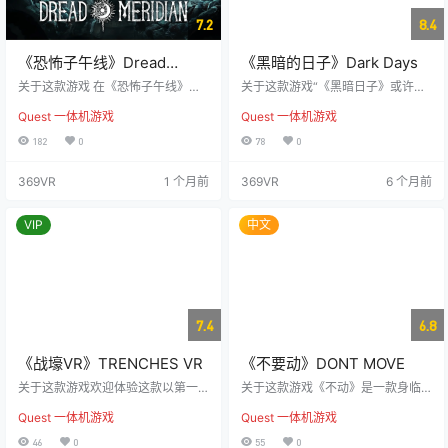
7.2
8.4
《恐怖子午线》Dread
《黑暗的日子》Dark Days
Meridian
关于这款游戏 在《恐怖子午线》
关于这款游戏“《黑暗日子》或许是
里，体验一场穿越奥格兰比恩冰冻
Gear VR上视觉效果最出色的游戏”
Quest 一体机游戏
Quest 一体机游戏
荒原的虚拟现实生存恐怖之旅。你
– MobileVRDaily “一部令人毛骨悚
将化身为研究员丹妮埃拉，孤身前
然且出乎意料的心理惊悚作品” – Up
182
0
78
0
往极地孤岛，寻找失踪的双胞胎妹
loadVR 曾经制作《白夜》的团队再
妹伊莎贝拉。在这片荒凉的土地
次聚集，为您带来独特而难以忘怀
369VR
1 个月前
369VR
6 个月前
上，你需要收集资源、解开谜题，
的虚拟现实体验。介于《双峰》和
并与凶猛的怪物作斗争，逐步揭示
《X档案》之间，《黑暗日子》是一
妹妹失踪的真相。你能否揭开奥格
款全新精彩的虚拟现实冒险游戏。
VIP
中文
兰比恩的黑暗秘密，还是最终会被
您需要解锁一系列谜题，揭示这座
恐惧吞噬？ 与潜伏在阴影中的扭曲
神秘沙漠汽车旅馆及其周围环境所
生物进行智力较量，谨慎行动，才
隐藏的秘密。沉浸于丰富…
能在荒岛上找到生存的机会。 深入
危机四伏…
7.4
6.8
《战壕VR》TRENCHES VR
《不要动》DONT MOVE
关于这款游戏欢迎体验这款以第一
关于这款游戏《不动》是一款身临
次世界大战为背景的第一人称恐怖
其境的虚拟现实游戏，旨在帮助玩
Quest 一体机游戏
Quest 一体机游戏
生存游戏。在1917年这个动荡不安
家在各种情况下保持冷静与专注，
的时期，您将置身于被困敌后士兵
这是成功的关键。游戏非常适合与
46
0
55
0