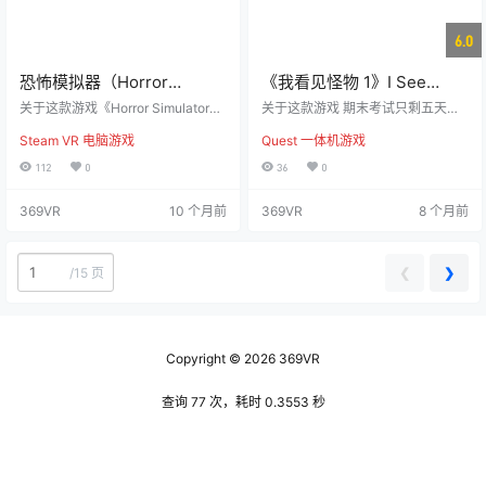
6.0
恐怖模拟器（Horror
《我看见怪物 1》I See
Simulator）
Monsters 1
关于这款游戏《Horror Simulator》
关于这款游戏 期末考试只剩五天，
是一款3人合作推理冒险游戏，玩家
而你对通过考试的希望几乎为零。
Steam VR 电脑游戏
Quest 一体机游戏
将与朋友组成小队，深入神秘的古
在几个月的拖延和浪费时间之后，
宅，挑战潜藏其中的恶魔。根据古
你终于决定采取极端手段——偷偷
112
0
36
0
老的传说，恶魔的真名是控制它的
潜入学校偷试卷。 但威利·瓦利学校
关键。你将与队友一起探索这个谜
的夜晚远比你想象的要危险。看门
369VR
10 个月前
369VR
8 个月前
团，完成驱魔任务，并争取丰厚奖
的“滑稽先生”有一个特殊的任务：抓
励。 游戏包括3张地图和2种玩法模
住任何企图作弊的人。他的耳朵像
式：经典追逐模式与疯狂技能模
雷达一样敏锐，能听到你掉落物品
式。拥有20多种恶魔类型、50多种
的声音。每一个不小心的动作，都
❮
❯
/
15 页
超自然现象，以及丰富的恶魔事件
可能让你被关24小时。 潜入学校，
和技能，游戏内容将持续更新，带
解开难题，避开监控，进入主任办
来新的挑战和…
公室，偷取藏在保险箱里的试…
Copyright © 2026
369VR
查询 77 次，耗时 0.3553 秒