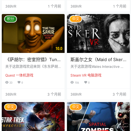
个黑暗角落都藏着秘密，每缕闪烁
裂，引发了可怕的超自然现象。 你
369VR
1 个月前
369VR
1 个月前
光线都暗示着无处不在威胁的世
将扮演马克，如今他独自承担起照
界。Mimic，一个原型内骨骼，能适
顾弟弟的责任。你的任务是搜寻散
应任何戏服并变成任何角色，包括
落在扭曲的宅邸中的通灵板碎片，
积分
中文
你最恐惧的事物。仅凭智慧、少量
试图与母亲的灵魂重新建立联系，
小工具和一份…
并逐步揭开这场灾难背后的令人窒
息的真相。 这座房屋不断变化，现
实在其中不断崩溃，恐…
10.0
《萨胡尔：密室狩猎》Tung
斯盖尔之女（Maid of Sker
Tung Sahur: Backrooms
VR）
关于这款游戏欢迎来到《东东萨胡
关于这款游戏Wales Interactive 通
Hunt
尔：后室搜捕》—— 这是一款受病
过虚拟现实技术生动地重现了其屡
Quest 一体机游戏
Steam VR 电脑游戏
毒般噩梦和无数诅咒物品启发的潜
获殊荣的生存恐怖游戏《斯盖尔之
行恐怖生存游戏。 你的意识和动物
女》。 玩家将进入斯盖尔旅馆，这
33
0
106
0
伙伴一起坠入后室的超现实深渊：
是一座位于威尔士偏僻地区的庄
一座无尽延展、灯光幽暗的迷宫，
园，承载着令人不安的历史和扭曲
369VR
3 个月前
369VR
3 个月前
里面布满了需要收集的奇异目标……
的威廉姆斯家族遗产。手握声波设
还有必须避开的陌生生物。 而最令
备，玩家需要隐秘潜行，保持绝对
人毛骨悚然的存在，就是东萨胡尔
安静，并利用每一个阴影来躲避那
中文
中文
——那只可怕的鹦鹉，以其震耳欲
些追踪声音的邪教徒。 面对“死寂亡
聋的吼声著称： “东！东！东！萨！
灵”的噩梦，切记不要慌张……屏住
胡！尔！” 听见了吗？快逃跑。或者
呼吸，集中注意力应对！故事设定
藏起来。 但绝对不要停下…
在1898年，…