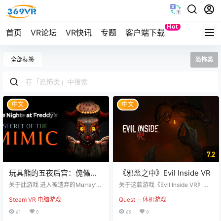
Hot
首页
VR论坛
VR快讯
专题
客户端下载
Quest
全部标签
恐怖类
中文
中文
7.2
玩具熊的五夜后宫：傀儡之
《邪恶之中》Evil Inside VR
秘（Five Nights at Freddys
关于此游戏 进入被遗弃的Murray’s
关于这款游戏《Evil Inside VR》是
- Secret of the Mimic）
Costume Manor，揭开避世的发明
一款第一人称心理恐怖游戏。 在母
Steam VR 电脑游戏
Quest 一体机游戏
家Edwin Murray留下的谜团。在
亲去世、父亲入狱后，少年马克试
《Five Nights at Freddy’s: Secret o
图通过通灵板与母亲进行最后的对
61
0
65
0
f the Mimic》中，你将踏入一个每
话——然而，通灵板却神秘地炸