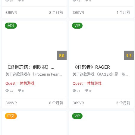
28
0
42
0
特风格，玩家将探索破旧的汽车旅
反击，让敌人为他们的罪行付出代
馆、荒凉的沼泽地以及阴森的街
价。我们清楚他们会再度来袭，但
369VR
8 个月前
369VR
1 个月前
道，逐步揭开腐败的社会体制、堕
只要我们齐心协力，我们就能无所
落的宗教信仰和一宗离奇的谋杀
畏惧。我们会做好充分的准备，坚
案。所有的真相，都等待玩家在内
韧地度过这一切。” 长久生存 《长久
积分
VIP
心深处找到答案。 游戏伊始，玩家
生存》是一款合作型生存射击游
将进入虚拟现实的环境，并通过校
戏，重点聚焦于与敌人波次的对抗
准来适应，但一旦按下电梯按钮，
以及资源管理。如果你希望生存下
你将以绿水镇研究所6079号病人的
去，你需要实时制定战略，高效建
身份展开…
立…
8.0
9.2
《恐惧冻结：别眨眼》
《狂怒者》RAGER
FROZEN IN FEAR : Do not
关于这款游戏在《Frozen in Fear V
关于这款游戏 《RAGER》是一款融
Blink
R》中，你的视线是唯一的防线。 它
合音乐和动作的格斗游戏，带你进
Quest 一体机游戏
Quest 一体机游戏
们静静地伫立在黑暗中——那些本
入一场激烈的战斗之旅。每一场战
应无生命的模特和雕像。但当你转
斗都被节奏感十足的音乐推动，让
74
0
71
0
移目光、当你眨眼的一瞬间……它们
你在全身心投入战斗的同时，感受
就会动起来。每一次回眸，都可能
无与伦比的激情与刺激。 史诗般的
369VR
8 个月前
369VR
3 个月前
是死亡的倒计时。 这款专为虚拟现
战斗体验 游戏的故事模式设有12个
实设计的多人恐怖游戏中，你将与
精心设计的关卡，其中包括3场精彩
朋友一同进入一个被诅咒的时装工
的BOSS战。每场战斗都有独特的武
中文
VIP
作室。这里的灯光阴森，走廊昏
器和战斗风格，挑战你的格斗技
暗，而游戏规则却简单得让人窒
巧。 Freestyle模式 在Freestyle模
息：永远别背对敌人。 动态恐惧：
式中，你可以解锁12个关卡，并自…
每一局游戏都是全…