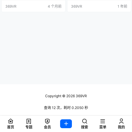
使你离那场无法避免的恐怖对决更
爆发前留下的疫苗。沉浸在这场高
369VR
4 个月前
369VR
1 年前
近一步。
风险的虚拟现实冒险中，每一个选
择都至关重要，生存是唯一的目
标。你能逃脱，还是最终被感染吞
噬？ 预览视频
Copyright © 2026
369VR
查询 12 次，耗时 0.2050 秒
首页
专题
会员
搜索
菜单
我的