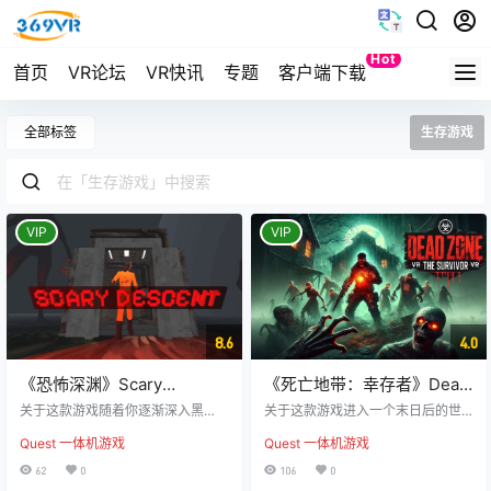
Hot
首页
VR论坛
VR快讯
专题
客户端下载
Quest
全部标签
生存游戏
VIP
VIP
8.6
4.0
《恐怖深渊》Scary
《死亡地带：幸存者》Dead
Descent
Zone- The Survivor
关于这款游戏随着你逐渐深入黑
关于这款游戏进入一个末日后的世
暗，揭露公司曾经隐藏的可怕秘
界，一种致命病毒将整个村庄变成
Quest 一体机游戏
Quest 一体机游戏
密，并与仍在走廊上游荡的邪恶存
了凶猛的僵尸。你将装备武器，跟
在展开对抗。时间变得愈加紧迫，
随任务日志的指引，穿越这片混
62
0
106
0
因为在深渊中度过的每一秒，都将
乱，完成战略目标，并寻找在悲剧