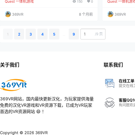
Quest 一体机游戏
150
0
Quest 一体机游
实时展示每次击球的轨迹，彻底改变您的台球游戏方
全新模式登场！迎
式。CueScope 专为真实台球桌设计，能够在不妥协真
这是一款节奏迅
实比赛体验的前提下，极大提升您的游戏感受。这并不
你需要巧妙运用
369VR
8 个月前
369VR
是虚拟现实体验哦 :) 我们的混合现实技术能在您比赛时
RID免遭BIT
实时显示主球与目标球的运动轨迹。这种直观的视觉反
争取成为排名第一
馈帮助您随时调整瞄准，提升技术水平，不需要额…
果升级！尽全力清
/
9 页
1
2
3
4
5
...
9
关于我们
联系我们
在线工单
提交在线
369VR网站，国内最快更新汉化，为玩家提供海量
客服QQ1
免费的汉化VR游戏和VR资源下载，已成为VR玩家
有问题欢
首选的VR资源网站 😄 ！
Copyright © 2026
369VR