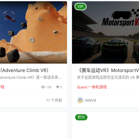
o X 都为您提供充满趣味与挑…
产供您使用，您可以在多人编辑器中
素，创建出完全…
VIP
dventure Climb VR）
《赛车运动VR》MotorsportV
enture Climb VR》是一款适合各个
关于这款游戏这款完全沉浸式的 VR 
间规模攀岩体验，尤其适合VR新手。游
让您仿佛置身于真实的驾驶座。您可
游戏
178
0
Quest 一体机游戏
岩技巧与由资深攀岩者设计的挑战性谜
择手动或自动换挡，尽享速度与激情
前所未有的攀登乐趣。 向山顶发起冲
上，您都能感受到极致的抓地力与高
时间记录，探索隐藏的彩蛋，避开障
论您是初学者还是经验丰富的赛车手
11 个月前
369VR
……你可以自由选择游戏的方式！ 背
在等待您的挑战。从第一天开始，您
群热爱攀岩的人，我们最初开发这款游
各异的赛车，驰骋三条精心设计的赛
其他VR攀岩体验中的不足。在一…
赛车之旅。抢先体验阶段暂时不支持多
览视频
积分