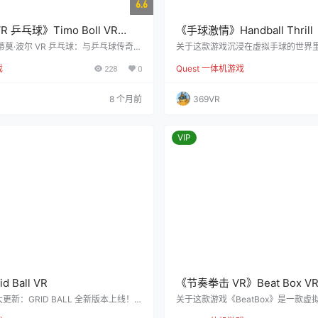
6.6
 乒乓球》Timo Boll VR
《手球激情》Handball Thrill
蒂莫·波尔 VR 乒乓球：与乒乓球传奇共
关于这款游戏沉浸在虚拟手球的世界
 Beta 测试用户的体验反馈： “感觉就
体验，无需网络连接。 参与激动人心
戏
228
0
Quest 一体机游戏
o Switch Sports 上与超逼真的蒂莫·波
的环境中磨练您的球技。这款创新的V
xpert “能得到蒂莫的亲自指导和训练，
为玩家设计，提供一个包容而愉悦的
极棒的体验！” – Grunge63 “体
的队伍，开启精彩的比赛。 无与伦比
8 个月前
369VR
，感受前所未有的 VR 乒乓球快感！”
的运动机制，最大限度地减少VR使用
aque…
以根据个人喜好调节游戏难度，确保
体验。 量身定制的玩法：在训练模块
充满活…
VIP
 Ball VR
《节奏拳击 VR》Beat Box V
新：GRID BALL 全新版本上线！
关于这款游戏《BeatBox》是一款虚
视觉效果更新震撼来袭！ 【比特入侵】
戏，专为帮助玩家释放压力和调节情