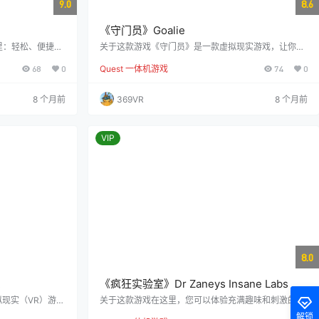
9.0
8.6
《守门员》Goalie
里：轻松、便捷的
关于这款游戏《守门员》是一款虚拟现实游戏，让你化
的比赛，或在宁静
身为一名守门员。游戏的设计简约舒缓，画面清新宜
68
0
Quest 一体机游戏
74
0
R手球模拟游戏专
人，适合各个年龄段的玩家。它不仅是日常锻炼的好选
体验。立即组建您
择，还能有效提升你的守门技能。在《守门员》中，你
的舒适体验：优化
将置身于一个充满乐趣与沉浸感的环境中，锻炼反应速
8 个月前
369VR
8 个月前
时的不适感。您可
度和手眼协调能力。游戏操作直观，物理效果真实，让
顺畅、沉浸的游戏
你能够轻松上手。无论你是经验丰富的守门员，还是想
中磨练技巧，或在
尝试新活动的玩家，《守门员》都是完美的选择。还在
等什么？戴上VR头…
VIP
8.0
R
《疯狂实验室》Dr Zaneys Insane Labs
拟现实（VR）游
关于这款游戏在这里，您可以体验充满趣味和刺激的物
绪而设计。游戏
理实验室和迷你游戏，适合各个年龄段的玩家，是家庭
解锁