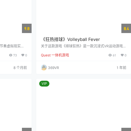
9.8
8.4
《狂热排球》Volleyball Fever
的快节奏虚拟现实球
关于这款游戏《排球狂热》是一款沉浸式VR运动游戏，
球打过对方射入球
设定在一个阳光明媚的热带岛屿上。在温暖的沙滩上尽
73
0
Quest 一体机游戏
61
0
得分。它既不像网
情挥洒汗水，体验沙滩排球的激情！ 真实物理引擎 支
。当对手将球猛力
持单人模式或在线对战 独特的炸弹模式 美丽的热带岛
时，Wallbal
屿场景 预览视频
8 个月前
369VR
1 年前
门，并成功反击
赛采用三局两胜
手至少两分才能
VIP