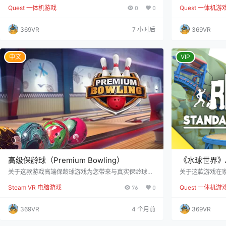
美国原生荒野，凭本能与技巧闯出顶尖猎手威名！ 这是
tra Fun Ga
Quest 一体机游戏
0
0
Quest 一体机游
专为VR打造的最硬核、超远距的沉浸式狩猎体验——你
EAL RUNN
可以驾机高空侦察锁定猎物动向，也能钻入灌木丛林追
炼，快乐健身直接
踪猎物踪迹，所有收获全凭你的狩猎实力说话。 🔥 硬
适配不同需求还能叠
369VR
7 小时后
369VR
核玩法称霸荒野 ✅ 真实弹道模拟：完全还原真实弹道力
踏步就能直接操
学逻辑，击发前你需要精准计算风力、射击仰角、子弹
柄！手里举哑铃
下坠幅度，每一枪都考验你的判断力与果决，稍有偏差
锻炼，运动效果
就会…
中文
VIP
高级保龄球（Premium Bowling）
《水球世界》Aq
关于这款游戏高端保龄球游戏为您带来与真实保龄球几
关于这款游戏在
乎无缝接轨的体验，无需实际拿起保龄球。 在家中启动
情享受 AquaP
Steam VR 电脑游戏
76
0
Quest 一体机游
游戏，尽情享受十瓶保龄球的乐趣！参与多人竞技，挑
REAL 增强现
战每日和每周排行榜，努力在玩家排名和保龄球联赛中
激，聆听观众的
脱颖而出。 主要特点： 支持虚拟现实和显示器游戏 优
端的增强现实技
369VR
4 个月前
369VR
秀的保龄球物理引擎 多个华丽的保龄球馆供您选择 丰
虚拟教练一起训
富的保龄球类型和独特的球编辑器 每日和每周排行榜
烈对决。无论您