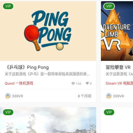
不断更新的玩家排名 电子竞技风格的周赛和月赛 支持
手，AquaPol
团队…
VIP
VIP
《乒乓球》Ping Pong
冒险攀登 VR（A
关于这款游戏《乒乓》是一款简单却极具氛围感的单人
关于这款游戏《Adv
乒乓球游戏，旨在为玩家带来沉浸式的欢乐体验。游戏
年龄层玩家的房
Quest 一体机游戏
144
0
Steam VR 电脑
内含有八张风格各异的地图，每一张地图都拥有自己独
戏将高强度的攀
特的环境氛围，从舒适的室内房间到意想不到的户外场
题结合，带给你
景，种类丰富，令人耳目一新。虽然游戏规模较小，内
刺，挑战朋友的
369VR
8 个月前
369VR
容精简，但凭借精心设计的音效和轻松愉悦的氛围，它
碍，发现秘密地点
为玩家提供了极致的游戏体验，让每一次对战都充满了
景介绍 作为一
乐趣。 游戏操作简单易上手，富有吸引力，是您在虚拟
戏，是为了弥补
现实中尽享乒乓…
VIP
VIP