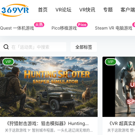
首页
VR论坛
VR快讯
专题
客户
火热
Pico
Quest 一体机游戏
Pico移植游戏
Steam VR 电脑游戏
全部标签
VIP
VIP
《狩猎射击游戏：狙击模拟器》Hunting
《VR 超真实跑
Shooter: Sniper Simulator
RUNNER: Spa
关于这款游戏 🏹 暂别城市喧嚣，一头扎进辽阔无垠的
关于这款游戏 想