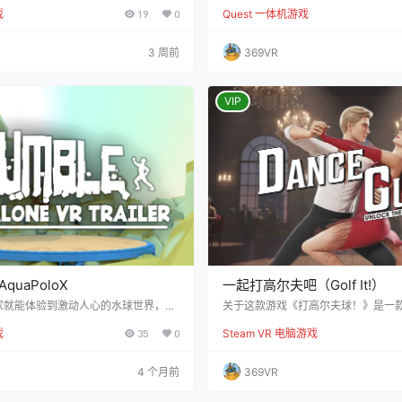
mes 带来全新体感健身游戏大作《ULTRA R
家发起击球攻势，对手要么精准还击
戏
19
0
Quest 一体机游戏
ER》，让你玩得尽兴的同时轻松完成运动锻
中倒地。累计击倒次数最高的玩家，
一步到位！ ✅ 3种操作模式随心选，
王！准备好尽情挥洒汗水、为每一记
加锻炼buff ▫️ 脚动模式：原地跑/
热血对决吧！ 《RUCKUS》是一款
3 周前
369VR
控游戏内角色移动，完全不需要额外手
乱上头又考验操作技巧的免费多人VR
、腿上绑健身沙袋/阻力带就能直接负重
动就能操控击球，轻松砸倒对手，爽感
直…
VIP
uaPoloX
一起打高尔夫吧（Golf It!）
家就能体验到激动人心的水球世界，尽
关于这款游戏《打高尔夫球！》是一
olo X 带来的沉浸式体验。这款游戏由 X
趣和创意的多人迷你高尔夫游戏。游
戏
35
0
Steam VR 电脑游戏
实眼镜驱动，让您亲身感受水花飞溅的刺
之一是多人编辑器，您可以与朋友们
呐喊欢呼，仿佛置身真实赛场。凭借尖
玩自定义地图。 这个版本的游戏至少
术，您可以体验超逼真的比赛场景，和
图，每张地图都有18个洞，分别是：
4 个月前
369VR
练，与好友在震撼的虚拟赛场上展开激
墓地、矿山、海盗湾和玉庙。每一张
是资深选手还是刚接触这项运动的新
游戏元素和美术风格。游戏中的每个