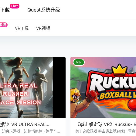
Hot
端下载
Quest系统升级
串流
VR工具
VR视频
VIP
酷》VR ULTRA REAL
《拳击躲避球 VR》Ruckus- Bo
ce Mission
一边爽玩游戏一边悄悄甩掉卡路里？Ul
关于这款游戏 拳击遇上躲避球！ 置