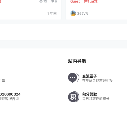
戏
75
0
Quest 一体机游戏
战源源不断的无情攻击者——BIT。
中，玩家将沉浸在一个充满节奏感的
猛、强调快速反应和策略的游戏模式。
击、砸击和与物体互动，跟随节奏的
各种能力，制定防御策略，保护你的G
沮丧。结合肢体动作与迷人的视觉效
1 年前
369VR
的攻击！更新还新增了排行榜，挑战自己，
玩家提供了一个放松身心的有效途径
的玩家！ 【一球模式】 全新视觉效
缓解压力。 预览视频
除网格中的所有BIT。这…
站内导航
交流圈子
工单
在星球寻找志趣相投
026690324
积分领取
迎找客服咨询
每日领取你的积分