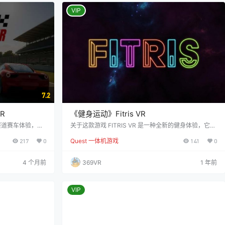
自由组合这些元
bstep音乐 反应训练目标与动态障碍 内…
VIP
7.2
R
《健身运动》Fitris VR
赛道赛车体验，将
关于这款游戏 FITRIS VR 是一种全新的健身体验，它不
以根据个人喜好选
仅锻炼你的身体，还能挑战你的思维！通过身体动作控
217
0
Quest 一体机游戏
141
0
。在每一个弯道
制下落的积木，提升你的分数，同时进行有氧体重锻
速驾驶的乐趣。无
炼！ 动作类型包括： 拳头击打 —— 左/右 深蹲 —— 旋
，挑战性的赛道都
转 跳跃动作 —— 快速下降 创意激发 —— 在迷你游戏
4 个月前
369VR
1 年前
就能驾驶四辆风格
中收集创意积木。 身心训练 —— 测试并增强你的身心
道，开启属于您的
连接。 快速反应 —— 在限时模式中提高决策速度！ 卡
人游戏模式。 预
路里燃烧 —— 赛后检查…
VIP