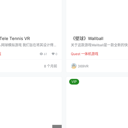
e Tennis VR
《壁球》Wallball
人网球模拟游戏 我们旨在将其设计得更
关于这款游戏Wallball是一款全新
网球比赛，而非单纯的视频游戏。你可
拍运动游戏。游戏的目标是用球拍将
戏
61
0
Quest 一体机游戏
进行练习，和专业网球教练共同训练，
门，同时防止对方将球打入你的球门
战与真人选手展开竞争。 预览视频
球，也不像乒乓球，更不完全是壁球
击打到四面墙壁，试图通过墙面将球打过你
8 个月前
369VR
l将让你心跳加速。你能守住自己的球
吗？准备好挑战自己的极限了吗？比
制，每局比赛至11分，且必须领先对
取…
VIP