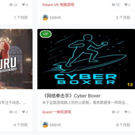
，要么直接被球砸
计。玩家可以在一个拥有超人能力的环境中自由探索，
36
0
Steam VR 电脑游戏
55
0
就能加冕竞技场之
面对35个关卡中的新障碍和挑战。您可以竞速以争取最
好球呐喊，来一场
快时间，或悠闲地探索环境，享受行动的自由。游戏受
主打滑稽爆笑、混
到经典平台游戏（如《超级马里奥》系列）的启发，但
1 个月前
369VR
3 个月前
游戏，仅靠手臂挥
以全新的方式重新诠释了这些概念。它为虚拟现实带来
拉满。 预览视频
了新的技能、挑战和发现，让玩家能够不断提升自己的
技巧并掌握游戏。 游戏控制简单易上手，适合新手和…
VIP
9.0
《网络拳击手》Cyber Boxer
款专注于动态、有
关于这款游戏跳上你的火箭板，像依赖健身一样用全力
戏最吸引人的特色
出拳——因为这就是关键所在。《Cyber Boxer》是一
65
0
Quest 一体机游戏
67
0
一起在其中构建并
款高强度的虚拟现实健身游戏，将拳击、有氧运动与节
包含六张不同的地
奏元素完美融合，为你带来前所未有的未来感训练体
草地、冬季土地、
验。在太空飞行中，随着激烈的EDM音乐节奏，你将击
4 个月前
369VR
8 个月前
地图都拥有独特的
打发光的靶子并躲避障碍，享受一场充满挑战的锻炼。
区域都有丰富的资
主要特点： 太空中的拳击对战 原创EDM、House与Du