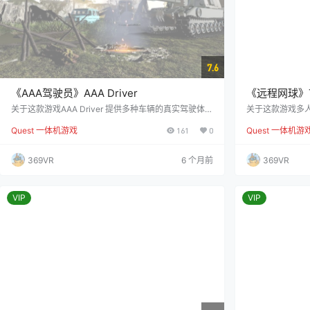
7.6
《AAA驾驶员》AAA Driver
《远程网球》Tel
关于这款游戏AAA Driver 提供多种车辆的真实驾驶体
关于这款游戏多
验，包括： 在各种环境中自由驾驶练习 赛车模式 多种
加贴近现实中的
Quest 一体机游戏
161
0
Quest 一体机游
驾驶物理模拟 停车技巧 超车技巧 安全驾驶训练 驾照练
以与智能机器人
习 尽享精彩画面！ 预览视频
并通过系统的对
369VR
6 个月前
369VR
VIP
VIP