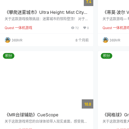
7.4
《攀爬迷雾城市》Ultra Height: Mist City
《蒂莫·波尔 VR
Climb
Table Tennis
关于这款游戏极限挑战：迷雾城市的惊险登顶！ 对于初
关于这款游戏— 
学者来说，这将是一次既有趣又充满挑战的体验，您将
战 — 以下是部分
Quest 一体机游戏
72
0
Quest 一体机游
在这座城市的最高点进行攀登，感受极限的高度！ 对于
像是在 Nintend
资深玩家而言，这款游戏是最精彩、最富有趣味和挑战
尔对战。” – TT
性的健身、平台跳跃以及攀爬游戏。游戏包含40个关
真是太棒了！这是一段
369VR
8 个月前
369VR
卡，难度逐渐提升，同时还有奖励关卡和专为VR健身设
验旋转，掌控回合
计的无限级别锻炼模式！ 您可以佩戴沙袋腕带和负重背
– 深信不疑的 Met
心来进行运动挑战！如果您想放松一下，也可以尝试完
成迷雾城…
积分
积分
10.0
《MR台球辅助》CueScope
《网格球》Grid
关于这款游戏将您的台球体验带入现实桌面，感受我们
关于这款游戏重大更
先进混合现实技术的强大魅力。CueScope 致力于通过
全新游戏模式与