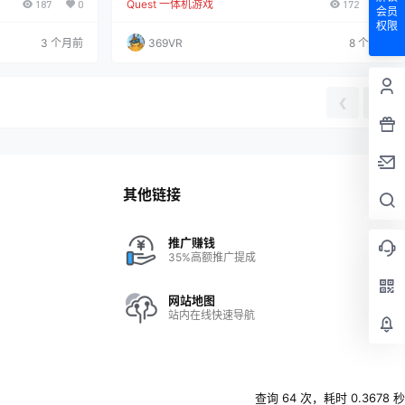
187
0
Quest 一体机游戏
172
0
世界里，通过拳
娱乐的理想选择。 特点： 完全基于物理引擎的游戏体
会员
律动，释放愤怒与
验！ 由迈克尔·戈登·沙皮罗创作的原创音乐！ 免费更
权限
果，游戏为紧张的
新，带来更多实验室和迷你游戏！ 未来更新将免费为所
3 个月前
369VR
8 个月前
，既有趣又能有效
有现有实验室添加更多课程、物体、玩具和设备！ 您可
以完全控制场景中每个物体的位置、比例、复制、质
量、功率等参数，尽情发挥创意！ 流畅的运动效果，支
持45…
❮
❯
其他链接
推广赚钱
35%高额推广提成
网站地图
站内在线快速导航
查询 64 次，耗时 0.3678 秒