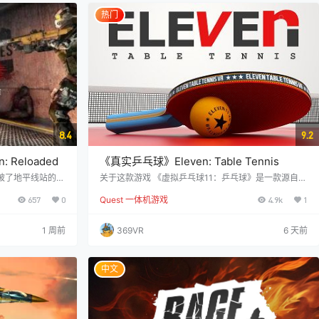
节奏和视觉效果的组合中，在这个真正独特的节拍剑游
戏中。 …
热门
8.4
9.2
 Reloaded
《真实乒乓球》Eleven: Table Tennis
破了地平线站的控
关于这款游戏 《虚拟乒乓球11：乒乓球》是一款源自P
肉，病毒现在已经
CVR并移植到Oculus Quest平台的乒乓球运动游戏！这
657
0
Quest 一体机游戏
4.9k
1
难，你去这个地狱
是终极乒乓球模拟器，您可以与来自世界各地的对手一
有最终的僵尸，车
起比赛，或者通过使用我们的AI智能来提高您的技能。
在舞台上一
我们对创造世界上最逼真的VR乒乓球模拟游戏充满热
1 周前
369VR
6 天前
攀爬游戏场景和其
情。经过我们杰出社区无数小时的努力和支持，我们相
个控制器：双手射
信我们已经做到了。在多人在线游戏中扮演对手，或使
、拔管、探测车站
用高级人工智能进行练习，我们的物理设计与真实…
中文