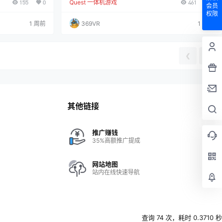
155
0
Quest 一体机游戏
461
1
种奇特的工具和设
体验这段奇妙的旅程，她是一个无法用语言交流的神秘
会员
藏的山脉。在这
女孩。斯蒂芬妮·乔斯滕曾为《合金装备5：幻痛》中的
权限
功！用你的锄头开
角色“安静”配音，她也为卡蒂亚配音。菊田裕木为该作
1 周前
369VR
1 年前
自己的技能，改进
品创作了音乐，他曾参与制作《圣剑传奇2》和《灵魂
全新的可能性：在
力量5》的音乐。 你可以体验超过10小时的解密过程，
材料和更珍贵的宝
并有几个独特的游戏结局。与卡蒂亚一起探索虚拟现实
世…
❮
❯
其他链接
推广赚钱
35%高额推广提成
网站地图
站内在线快速导航
查询 74 次，耗时 0.3710 秒