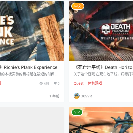
通过引导强大的光束来摧毁敌人，改变
健身手表…
中文
hie’s Plank Experience
《死亡地平线》Death Horizon:
奇的木板实验的目标是在最短的时间内
关于这个游戏 在死亡地平线，病毒打
感。当你的朋友和家人走在80层楼高的
制，所有的研究人员都变成了行尸走
戏
498
0
Quest 一体机游戏
会感到兴奋、膝盖软弱，手心出汗。如
被定位，但它随时可能爆发并造成灾
引他们，那么圣诞老人模拟器、噩梦模
清理车站，不要试图拯救子弹杀死所
者在三个英雄学校中飞行的任务将会吸
站的走廊里到处都是这些生物。 就像
1 年前
369VR
打算玩两个小时，那可能不适合你。但
样！！！死亡地平线移植到任务中，
你的朋友和家人，或者想让一群人聚在
他压力环境。 特点： ●主动使用两
对是首选。健康和安全指南几乎立即引
击、挂绳射击、用第二只手重新装枪
…
难以进入的区域。…
VIP