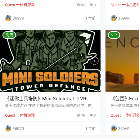
随着不断吃下“粉红色包装花生”，你会逐渐成长。 只需
被海水淹没的虚
Quest 一体机游戏
82
0
Quest 一体机游
转动耳机，即可探索盒子的每一个角落。同时，利用双
户，防止海水渗
手操控控制器来引导蛇的移动。我们建议你可以选择在
块的玩法。你身处H
旋转椅上转动，或在膝盖友好的垫子上舒展四肢，享受
涨…… 你需要迅
369VR
1 年前
369VR
更舒适的体验。 这些基础的计算交互，早期的视频游戏
上升，掌握各种
便已定义。现在，我们可以通过更高自由度的平台来重
一个窗户，你将
新审视这些经典、简洁的系统，从中发现更多类似有趣
溺水的困境，抓
且有用的…
免费
VIP
《迷你士兵塔防》Mini Soldiers TD VR
《包围》Encir
关于这款游戏 在这个刺激的虚拟现实塔防游戏中，你扮
关于这款游戏 准
演玩具士兵军队的指挥官，任务是保卫你的基地，抵御
来到专属虚拟现
Quest 一体机游戏
98
0
Quest 一体机游
入侵的敌人。 运用你的战略技能，在敌人的路径上建造
策略和幽默氛围
和部署各种类型的部队，并策略性地指挥玩具士兵进行
和想象力的幽默
攻击和防守。
顶尖的塔防游戏
369VR
1 年前
369VR
位置自由放置塔
败敌人。当您的