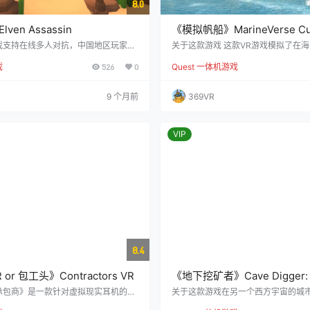
8.0
en Assassin
《模拟帆船》MarineVerse C
戏支持在线多人对抗，中国地区玩家可
关于这款游戏 这款VR游戏模拟了在
洲服务器进行多人对战，并支持正常语
体验。 《海洋之星杯》是一款充满竞
戏
526
0
Quest 一体机游戏
灵刺客与精灵射手》是一款塔防动作游
赛，为来自世界各地的玩家提供了参
箭手角色，站在高处用箭头击退前来攻
机会。 参赛水手需要在关键时刻做出
游戏提供多人和单人模式，但单人游戏
终击败其他选手并取得胜利。 预览视频 [ex
9 个月前
369VR
，因为只有一名弓箭手，攻击速度有
o]https://steamcdn-a.akamaihd.ne
模庞大且多方向入侵，建议进行多人合
762642/movie480.webm?…
》 挥舞弓箭，击杀数百个试图进入精
敌…
VIP
8.4
r 包工头》Contractors VR
《地下挖矿者》Cave Digger: 
承包商》是一款针对虚拟现实耳机的具
关于这款游戏在另一个西方宇宙的城
多人射击游戏。在这款游戏中，玩家可
《洞穴挖掘者：富人》的虚拟现实游