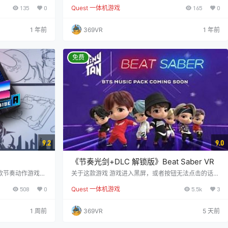
要为过去的屈辱复
这部标志性的热门游戏迎来了全新版本。您将化身为一
135
0
Quest 一体机游戏
165
0
归，策划摧毁这个
名真正的陶艺师，在真实的陶艺工作室中放松心情，聆
过转动VR头显并
听舒缓的音乐，寻找内心的宁静。 体验陶瓷制作的每一
犯展开激烈战斗。
个环节。首先选择粘土的颜色，然后在陶轮上手工塑
1 年前
369VR
1 年前
机关枪、火箭发射
形。接下来，您可以发挥工匠的灵感，添加各种装饰元
坦克、炮塔、直升
素，最后进行烧制，完成作品。您可以自由选择喜欢的
您在战斗中瞬间击
颜色，或直接使用合适的预设。 您既可以参考经典艺术
杰作，也能运…
免费
9.2
9.0
《节奏光剑+DLC 解锁版》Beat Saber VR
》这款节奏动作游戏
关于这款游戏 游戏进入黑屏，或者按钮无法点击的话，
方定制的曲目和活
请断开wifi后进入 节奏光剑带来一场前所未有的沉浸式
508
0
Quest 一体机游戏
5.5k
3
在推出节日免费歌
节奏体验！在这个未来世界中，享受大量手工制作的关
各异的歌曲 官方
卡，随着脉动的音乐节奏摇摆。当节奏向你袭来时，用
ffspring、Mu
你的军刀切割节奏，每个节奏都指示你应该使用哪把
1 周前
369VR
5 天前
品 支持最多10人跨平
剑，以及你应该匹配的方向。挥舞着剑，你就成为了跳
新挑战 戴上智能
舞的超级英雄！ 特色 感受节奏：沉浸在最流畅的音乐