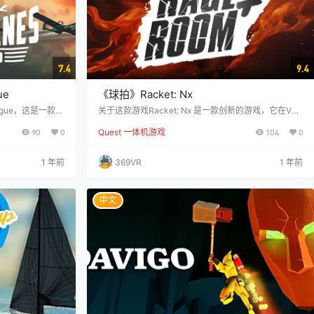
7.4
9.4
ue
《球拍》Racket: Nx
ague，这是一款专
关于这款游戏Racket: Nx 是一款创新的游戏，它在VR
游戏。在游戏中，
中挑战您使用球拍和球的极限。 游戏场景设置在一个巨
90
0
Quest 一体机游戏
104
0
触角攻击，并利用
大的玻璃穹顶内，穹顶的墙壁上点亮了您需要用球击碎
通过各种拳击练习，
的目标。但这不是普通的球！用力击打它，它会撞向墙
，提高你的技能水
壁，滚过并摧毁沿途的一切！ 使用球拍的牵引梁将球拍
1 年前
369VR
1 年前
括疯狂的科学家和
拉回，或者简单地将下一次击球对准您想要的位置。 快
斗风格和独特的游
速并计划好您的拍摄。学会控制球到完美。 特征： 两
成为淘汰赛的…
种单人模式– 玩手工制作的关卡或无尽的跑步者…
中文