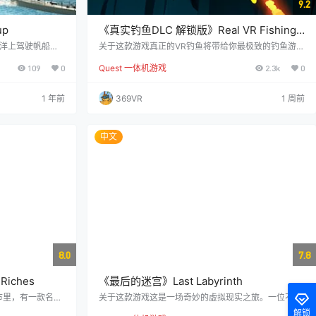
9.2
up
《真实钓鱼DLC 解锁版》Real VR Fishing
DLC
海洋上驾驶帆船的
关于这款游戏真正的VR钓鱼将带给你最极致的钓鱼游戏
争的VR帆船比
体验！所有的钓鱼爱好者都可以在这个虚拟的渔场中尽
109
0
Quest 一体机游戏
2.3k
0
加多人游艇比赛的
情垂钓，而游戏引擎则精心打造了逼真的钓鱼场景，让
迅速的决策，以最
你仿佛置身于真实的钓鱼环境中！2年版现已隆重推
ternal_vide
出！ 在这里，你可以以你自己的方式垂钓！无论是静态
1 年前
369VR
1 周前
t/steam/apps/256
轻松地垂钓，还是积极地使用诱饵钓鱼，增加水深，完
善钓鱼诱饵机制，都能创造出更加丰富的游戏乐趣！ 沉
浸式和逼真的图形将给你带来身临其境的体验，仿佛置
身于如画般逼…
中文
8.0
7.8
Riches
《最后的迷宫》Last Labyrinth
市里，有一款名为
关于这款游戏这是一场奇妙的虚拟现实之旅。一位不会
戏，模拟地下采矿
说这种语言的女孩逃离了神秘的海洋馆... 与卡蒂亚一同
解锁