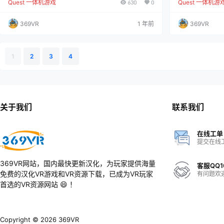
Quest 一体机游戏
630
0
Quest 一体机游
乏味的健身模式 超过20小时的有趣运动，由顶级健身
以利用基本控制
教练特别策划，以有史以来最有趣的方式燃烧卡路里。
力来体验下一代
适合所有人。 随时练习 无论您的健身水平如何，您都
可在国内直接登
369VR
1 年前
369VR
可以戴上VR头盔，在BoxVR中尽情沉浸，几乎可以在
斗，他们可以选
任何地方进行训练。 追踪您的进步 每项运动都会被记
衔“吃鸡”；也可
录下来，这样你就可以看到你燃烧了多少卡路里。设
敌人进行面对面
定…
时机向敌人…
1
2
3
4
关于我们
联系我们
在线工单
提交在线
369VR网站，国内最快更新汉化，为玩家提供海量
客服QQ1
免费的汉化VR游戏和VR资源下载，已成为VR玩家
有问题欢
首选的VR资源网站 😄 ！
Copyright © 2026
369VR