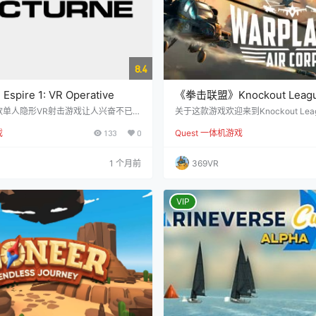
8.4
ire 1: VR Operative
《拳击联盟》Knockout Leag
款单人隐形VR射击游戏让人兴奋不已！
关于这款游戏欢迎来到Knockout Le
R行动》将现代隐形游戏的战术精度与
为虚拟现实设计的单人街机风格拳击
戏
133
0
Quest 一体机游戏
现实沉浸感完美结合，是标准的虚拟现
你需要避开燃烧的上击，阻止扫掠的
游戏中，虚拟现实技术已经被军事化，
1:1的头部和手部动作来打击对手。
间谍，在您自己最先进的“控制剧场”
如聚焦手套或单反巷，训练大量出汗
1 个月前
369VR
re Model 1操作员。除了一个引人入
平。 你将扮演一系列疯狂的角色，包
，游戏还增加了大量情节元素，以增强
狡猾的章鱼，每个角色都有不同的战
其主要特点包括： 终极VR…
戏玩法。挑战他们，击败他们，最终
VIP