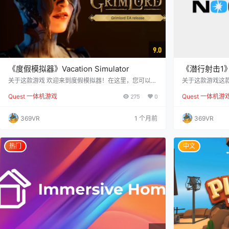
9.0
《度假模拟器》Vacation Simulator
《潜行射击1》Esp
关于这款游戏 欢迎来到度假模拟器！在这里，您可以抛
关于这款游戏这
开工作的烦恼，跟随机器人管家，尽情享受轻松愉快的
《虚拟特工1：V
Quest 一体机游戏
275
0
Quest 一体机游
假期。放下繁忙的工作，准备好在水中放松，品尝各种
前所未有的虚拟
水果小吃，享受愉快的自拍时光！ 游戏的有趣亮点包
实隐形FPS。在
括： 前往顶级度假目的地，放松身心，在度假岛上创造
使您成为终极超级
369VR
1 个月前
369VR
美好回忆！ 定制您的虚拟自我，留下完美的自拍瞬间！
中舒适地驾驶Espi
与多彩机器人互动，感受别样乐趣！ 潜入轻松愉快的度
胜的主线剧情外
假场所，尽情享受无忧无虑的娱乐！ 在清澈的水中尽情
游戏的趣味性。 
玩耍…
热门
中文