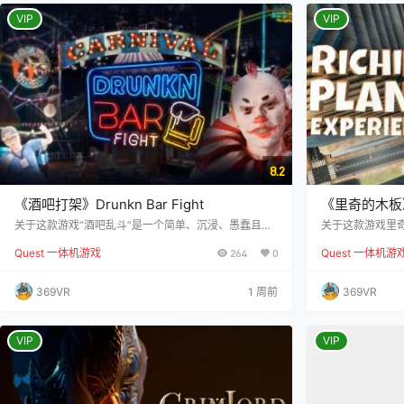
局势——没错！
VIP
战局的走向。…
VIP
8.2
《酒吧打架》Drunkn Bar Fight
《里奇的木板》Ric
关于这款游戏“酒吧乱斗”是一个简单、沉浸、愚蠢且嘈
关于这款游戏里
杂的游戏。 现在，它还有一个两人合作模式！你可以轮
激发最强烈的情
Quest 一体机游戏
264
0
Quest 一体机游
流扔瓶子、飞镖、椅子、小费罐或者任何你能找到的东
木板上时，他们
西。 或者，你也可以用同样的东西把其他顾客摁倒在地
果这还不足以吸
板上，或者扔向平板玻璃窗。在不必担心被送往医院、
式、天空写作或
369VR
1 周前
369VR
监狱和法院的情况下，尽情挑战社会不被接受的行为。
引他们。如果你
混乱的唯一限制就是你的想象力和道德观。 游戏还支持
如果你打算招待
在线多人模式，让你与朋友一起疯狂斗乐！ 预览视频 =
一起，那么这绝
==…
VIP
起了情绪反应。
VIP