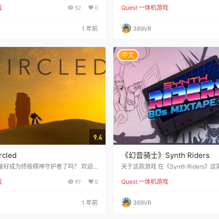
拟现实游戏，你的任务是封闭每一扇窗
动作游戏！在专员的指引下，您誓言
戏
52
0
Quest 一体机游戏
入。游戏充满紧张感，类似于俄罗斯方
仇。经过十年的艰苦训练，您强势回
ermetika大楼，洪水正在不断上
充斥罪恶的城市。 在游戏中，您将通
速关闭所有漏水的门窗，来减缓水位的
配合手柄控制角色，与黑帮和其他罪
1 年前
369VR
不同的机制。随着时间的推移，每关闭
您将使用各种强力武器，包括步枪、
获得相应的奖励。 最终，唤醒自己脱离
器等，同时驾驶多种载具，如轿车、
住绳子，成功到达大楼的上层……
机等。游戏还支持子弹时间功能，让
倒大量敌人，…
中文
9.4
cled
《幻音骑士》Synth Riders
备好成为终极精神守护者了吗？ 欢迎
关于这款游戏 在《Synth Riders
实的塔防游戏！这款游戏结合了沉浸式
中，随着音乐自由起舞。游戏拥有官
戏
97
0
Quest 一体机游戏
，为您带来环绕战略深度、无限重播性
跃的多人游戏社区，让乐趣加倍！ 现
感。 从地面开始设计您的最佳防御，将
曲，并全面支持简体中文！ 56首风格
与虚拟现实技术相结合。在地图的任何
定制曲目支持 探索音乐DLC，包含The O
1 年前
369VR
，利用不同元素类型的优势和劣势来击
se和Caravan Palace等乐队的作
防线岌岌可危时，全凭您的手段来逆转
台游戏 尝试旋转和螺旋模式，享受全