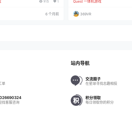
戏
915
1
Quest 一体机游戏
、致命武器、可定制的负载和密集的火
的刺激体验。玩家可以利用商店里各
虚拟战争。 本游戏支持多人在线战斗，
备，乘坐电梯深入矿井，探索充满宝
陆。 玩家需要在广泛而多样的地图上战
里，只有诚实和坚强的人才能获得成
6 个月前
369VR
择像陀螺仪一样呆在原地，等待队友领
采吧！当你回到地面时，你可以提升
以通过自己的敏捷射击和身体技巧，与
工具！新的工具将为勇敢的工人带来
的街头战斗；或者躲藏在阴影中，等待
下一块花岗岩后面，可能是更坚硬的
藏等着你。但是，多…
站内导航
交流圈子
工单
在星球寻找志趣相投
026690324
积分领取
迎找客服咨询
每日领取你的积分