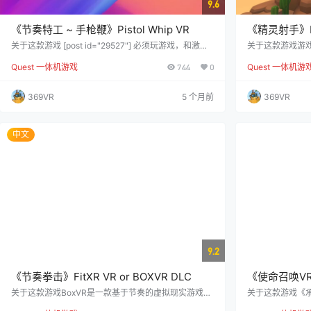
9.6
《节奏特工 ~ 手枪鞭》Pistol Whip VR
《精灵射手》Elv
关于这款游戏 [post id="29527"] 必须玩游戏，和激光
关于这款游戏游
剑音乐节奏游戏类型相同。 在电影交响乐中，FPS的脉
以直接连接到亚
Quest 一体机游戏
744
0
Quest 一体机游
动节奏与音乐演奏的流畅状态能量相匹配。 创造节奏，
音通信。 《精
找到从战术到音乐的游戏风格，然后与朋友和世界排名
戏，玩家扮演弓
挑战技能。 从银行抢劫到机器人起义，再到疯狂的手工
击的邪恶军团。
369VR
5 个月前
369VR
场景梦想，每一个场景都是为音乐而设计的。 游戏特点
在后期难度较大
从银行抢劫到机器人起义，每一个场景都充满了30个手
限，而敌人的规
工制作场景…
作！ 《精灵杀手
中文
灵城并摧毁它的
9.2
《节奏拳击》FitXR VR or BOXVR DLC
《使命召唤VR o
关于这款游戏BoxVR是一款基于节奏的虚拟现实游戏，
关于这款游戏《
玩家可以通过一系列燃烧卡路里的动作进行游戏。 打破
有竞争力的团队