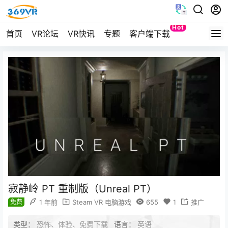
Hot
首页
VR论坛
VR快讯
专题
客户端下载
Quest
寂静岭 PT 重制版（Unreal PT）
免费
1 年前
Steam VR 电脑游戏
655
1
推广
类型：
恐怖、体验、免费下载
语言：
英语