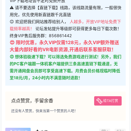
VIP下载地址会不定时免费开放
⚠ 请不要选择【直链下载】线路，该线路流量有限，一般很快
用完，优先使用新直链跟千兆直链
😊 欢迎把我们网站推荐给别人，
人越多，开放VIP地址免费下
载频率越高！
论坛发帖提升等级即可获得更多每日下载次数！
终身VIP售后服务群：856861442
😍 限时优惠，永久VIP仅需128元，永久VIP额外赠送
大量内部好看的VR电影资源,开通后联系客服获取！
😍 想体验极速下载？可以筛选免费游戏进行测试！另外，我们
的PC客户端跟一体机客户端提供三条高速直链下载通道，无
需开通网盘会员即可享受高速下载。月费会员价格现临时降低
至18元/月，24小时内不满意随时退款！
点点赞赏，手留余香
给TA打赏
还没有人赞赏，快来当第一个赞赏的人吧！