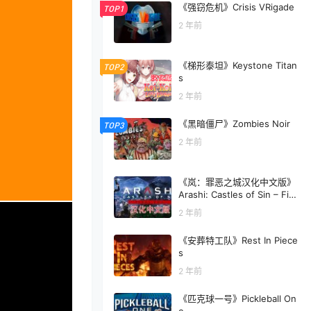
《强窃危机》Crisis VRigade
TOP1
2 年前
《梯形泰坦》Keystone Titan
TOP2
s
2 年前
《黑暗僵尸》Zombies Noir
TOP3
2 年前
《岚：罪恶之城汉化中文版》
Arashi: Castles of Sin – Fina
l Cut
2 年前
《安葬特工队》Rest In Piece
s
2 年前
《匹克球一号》Pickleball On