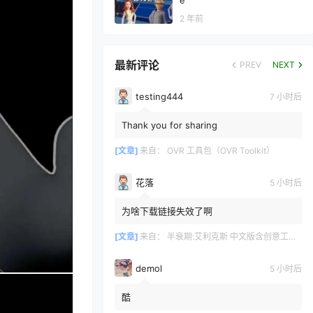
e
2 年前
最新评论
PREV
NEXT
testing444
7 小时后
Thank you for sharing
[文章]
来自：
OVR 工具包（OVR Toolkit）
花落
5 小时后
为啥下载链接失效了啊
[文章]
来自：
半衰期:艾利克斯 中文版含创意工坊地图（Half-Life: Alyx）
demol
5 小时后
酷