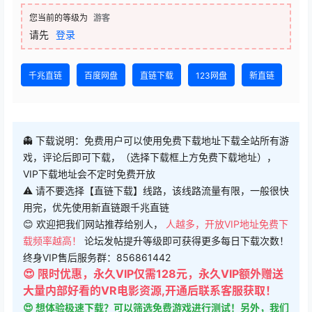
您当前的等级为
游客
请先
登录
千兆直链
百度网盘
直链下载
123网盘
新直链
👻 下载说明：免费用户可以使用免费下载地址下载全站所有游
戏，评论后即可下载，（选择下载框上方免费下载地址），
VIP下载地址会不定时免费开放
⚠ 请不要选择【直链下载】线路，该线路流量有限，一般很快
用完，优先使用新直链跟千兆直链
😊 欢迎把我们网站推荐给别人，
人越多，开放VIP地址免费下
载频率越高！
论坛发帖提升等级即可获得更多每日下载次数！
终身VIP售后服务群：856861442
😍 限时优惠，永久VIP仅需128元，永久VIP额外赠送
大量内部好看的VR电影资源,开通后联系客服获取！
😍 想体验极速下载？可以筛选免费游戏进行测试！另外，我们