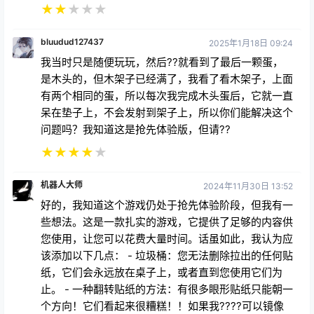
★
★
★
★
★
bluudud127437
2025年1月18日 09:24
我当时只是随便玩玩，然后??就看到了最后一颗蛋，
是木头的，但木架子已经满了，我看了看木架子，上面
有两个相同的蛋，所以每次我完成木头蛋后，它就一直
呆在垫子上，不会发射到架子上，所以你们能解决这个
问题吗？我知道这是抢先体验版，但请??
★
★
★
★
★
机器人大师
2024年11月30日 13:52
好的，我知道这个游戏仍处于抢先体验阶段，但我有一
些想法。这是一款扎实的游戏，它提供了足够的内容供
您使用，让您可以花费大量时间。话虽如此，我认为应
该添加以下几点： - 垃圾桶：您无法删除拉出的任何贴
纸，它们会永远放在桌子上，或者直到您使用它们为
止。 - 一种翻转贴纸的方法：有很多眼形贴纸只能朝一
个方向！它们看起来很糟糕！！如果我????可以镜像