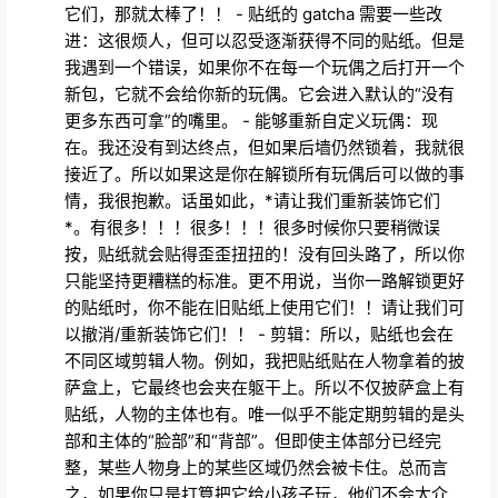
它们，那就太棒了！！ - 贴纸的 gatcha 需要一些改
进：这很烦人，但可以忍受逐渐获得不同的贴纸。但是
我遇到一个错误，如果你不在每一个玩偶之后打开一个
新包，它就不会给你新的玩偶。它会进入默认的“没有
更多东西可拿”的嘴里。 - 能够重新自定义玩偶：现
在。我还没有到达终点，但如果后墙仍然锁着，我就很
接近了。所以如果这是你在解锁所有玩偶后可以做的事
情，我很抱歉。话虽如此，*请让我们重新装饰它们
*。有很多！！！很多！！！很多时候你只要稍微误
按，贴纸就会贴得歪歪扭扭的！没有回头路了，所以你
只能坚持更糟糕的标准。更不用说，当你一路解锁更好
的贴纸时，你不能在旧贴纸上使用它们！！请让我们可
以撤消/重新装饰它们！！ - 剪辑：所以，贴纸也会在
不同区域剪辑人物。例如，我把贴纸贴在人物拿着的披
萨盒上，它最终也会夹在躯干上。所以不仅披萨盒上有
贴纸，人物的主体也有。唯一似乎不能定期剪辑的是头
部和主体的“脸部”和“背部”。但即使主体部分已经完
整，某些人物身上的某些区域仍然会被卡住。总而言
之，如果你只是打算把它给小孩子玩，他们不会太介