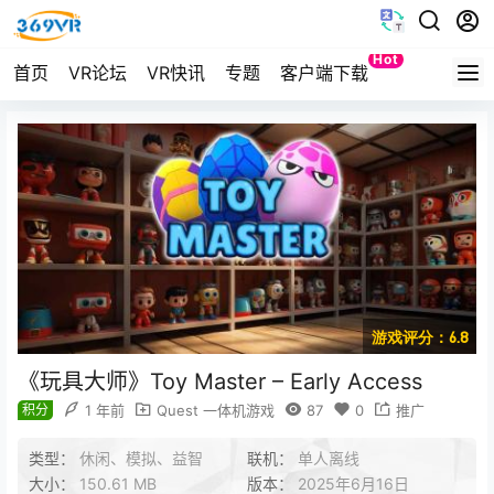
Hot
首页
VR论坛
VR快讯
专题
客户端下载
Quest
游戏评分：6.8
《玩具大师》Toy Master – Early Access
积分
1 年前
Quest 一体机游戏
87
0
推广
类型：
休闲、模拟、益智
联机：
单人离线
大小：
150.61 MB
版本：
2025年6月16日