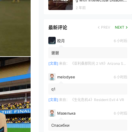
g with Intellectual Disability
VR
2 年前
最新评论
PREV
NEXT
皎月
6 小时后
谢谢
[文章]
来自：
《亚利桑那阳光 2 VR》Arizona Sunshine? 2
melodyee
6 小时后
q1
[文章]
来自：
《生化危机4》Resident Evil 4 VR
Мазелька
6 小时后
Спасибки