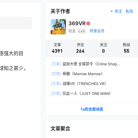
关于作者
关注
私信
369VR
铂金
Lv3
终身会员
文章
评论
关注
粉丝
4391
264
0
55
逐强大的目
[文章]
监狱大佬 全城禁令（Crime Shop
球知之甚少，
Simulator: A Prison Boss Game）
[文章]
骨髓（Marrow Marrow）
[文章]
战壕VR（TRENCHES VR）
[文章]
仅此一人（JUST ONE MAN）
Ta的全部动态
文章聚合