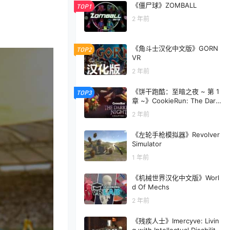
《僵尸球》ZOMBALL
TOP1
2 年前
《角斗士汉化中文版》GORN
TOP2
VR
2 年前
《饼干跑酷：至暗之夜 ~ 第 1
TOP3
章 ~》CookieRun: The Dark
est Night ~ Chapter1 ~
2 年前
《左轮手枪模拟器》Revolver
Simulator
1 年前
《机械世界汉化中文版》Worl
d Of Mechs
2 年前
《残疾人士》Imercyve: Livin