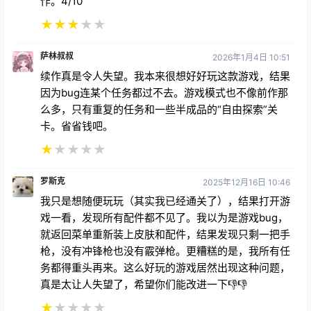
作。4/10
★
★
★
★
★
萨林叔叔
2026年1月4日 10:51
续作真是令人失望。我本来很想好好玩这款游戏，结果
因为bug连某个任务都过不去。游戏模式也不像前作那
么多，只有重复的任务和一些半成品的“自由探索”关
卡。省省钱吧。
★
★
★
★
★
罗斯克
2025年12月16日 10:46
我只是想随便玩玩（其实我已经通关了），结果打开游
戏一看，发现所有配件都不见了。我以为是游戏bug，
就返回菜单重新装上皮肤和配件，结果发现只剩一把手
枪，没有冲锋枪也没有霰弹枪。更糟糕的是，我所有任
务都得重头再来。这么好玩的游戏居然出现这种问题，
真是太让人失望了，希望你们能改进一下👎👎
★
★
★
★
★