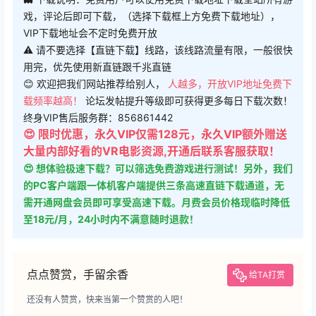
戏，评论后即可下载，（选择下载框上方免费下载地址），
VIP下载地址会不定时免费开放
⚠ 请不要选择【直链下载】线路，该线路流量有限，一般很快
用完，优先使用新直链跟千兆直链
😊 欢迎把我们网站推荐给别人，
人越多，开放VIP地址免费下
载频率越高！
论坛发帖提升等级即可获得更多每日下载次数！
终身VIP售后服务群：856861442
😍 限时优惠，永久VIP仅需128元，永久VIP额外赠送
大量内部好看的VR电影资源,开通后联系客服获取！
😍 想体验极速下载？可以筛选免费游戏进行测试！另外，我们
的PC客户端跟一体机客户端提供三条高速直链下载通道，无
需开通网盘会员即可享受高速下载。月费会员价格现临时降低
至18元/月，24小时内不满意随时退款！
点点赞赏，手留余香
给TA打赏
还没有人赞赏，快来当第一个赞赏的人吧！