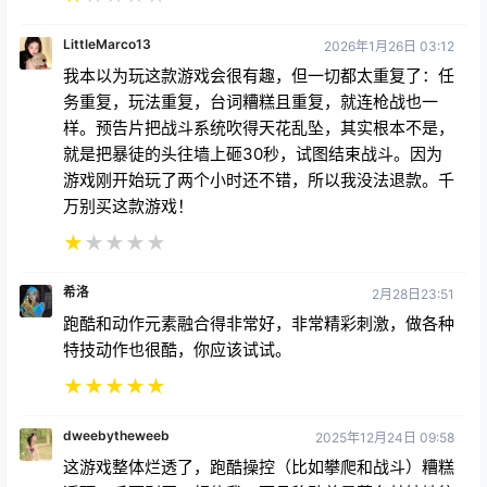
LittleMarco13
2026年1月26日 03:12
我本以为玩这款游戏会很有趣，但一切都太重复了：任
务重复，玩法重复，台词糟糕且重复，就连枪战也一
样。预告片把战斗系统吹得天花乱坠，其实根本不是，
就是把暴徒的头往墙上砸30秒，试图结束战斗。因为
游戏刚开始玩了两个小时还不错，所以我没法退款。千
万别买这款游戏！
★
★
★
★
★
希洛
2月28日23:51
跑酷和动作元素融合得非常好，非常精彩刺激，做各种
特技动作也很酷，你应该试试。
★
★
★
★
★
dweebytheweeb
2025年12月24日 09:58
这游戏整体烂透了，跑酷操控（比如攀爬和战斗）糟糕