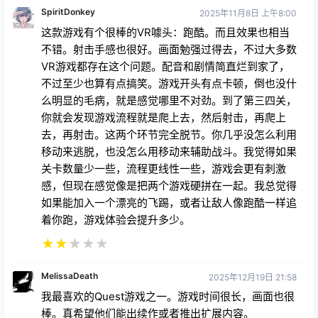
SpiritDonkey
2025年11月8日 上午8:00
这款游戏有个很棒的VR噱头：跑酷。而且效果也相当
不错。射击手感也很好。画面勉强过得去，不过大多数
VR游戏都存在这个问题。配音和剧情简直烂到家了，
不过至少也算有点搞笑。游戏开头有点卡顿，倒也没什
么明显的毛病，就是感觉哪里不对劲。到了第三四关，
你就会发现游戏流程就是爬上去，然后射击，再爬上
去，再射击。这两个环节完全脱节。你几乎没怎么利用
移动来逃脱，也没怎么用移动来辅助战斗。我觉得如果
关卡数量少一些，流程更线性一些，游戏会更有刺激
感，但现在感觉像是把两个游戏硬拼在一起。我总觉得
如果能加入一个漂亮的飞踢，或者让敌人像跑酷一样追
着你跑，游戏体验会提升多少。
★
★
★
★
★
MelissaDeath
2025年12月19日 21:58
我最喜欢的Quest游戏之一。游戏时间很长，画面也很
棒。真希望他们能出续作或者推出扩展内容。