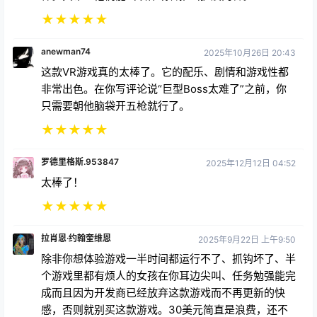
★
★
★
★
★
anewman74
2025年10月26日 20:43
这款VR游戏真的太棒了。它的配乐、剧情和游戏性都
非常出色。在你写评论说“巨型Boss太难了”之前，你
只需要朝他脑袋开五枪就行了。
★
★
★
★
★
罗德里格斯.953847
2025年12月12日 04:52
太棒了！
★
★
★
★
★
拉肖恩·约翰奎维恩
2025年9月22日 上午9:50
除非你想体验游戏一半时间都运行不了、抓钩坏了、半
个游戏里都有烦人的女孩在你耳边尖叫、任务勉强能完
成而且因为开发商已经放弃这款游戏而不再更新的快
感，否则就别买这款游戏。30美元简直是浪费，还不