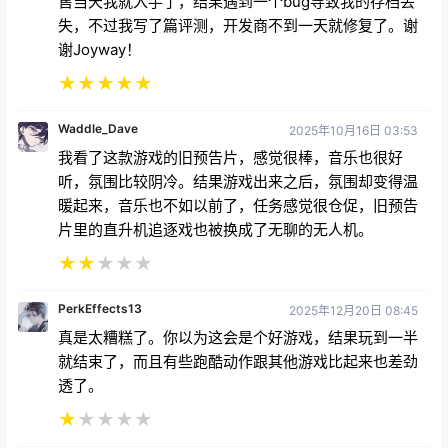
售当天我就入手了，结果遇到一个bug导致我的存档丢
失，不过我写了篇评测，开发商不到一天就修复了。谢
谢Joyway！
★
★
★
★
★
Waddle_Dave
2025年10月16日 03:53
我看了这款游戏的旧预告片，感觉很棒，音乐也很好
听，氛围比较阴冷。结果游戏出来之后，氛围却变得温
暖起来，音乐也不如以前了，任务感觉很仓促，旧预告
片里的直升机追逐戏也被换成了无聊的无人机。
★
★
★
★
★
PerkEffects13
2025年12月20日 08:45
真是太糟糕了。你以为这会是个好游戏，结果玩到一半
就结束了，而且有些跑酷动作跟其他游戏比起来也差劲
透了。
★
★
★
★
★