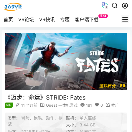
Hot
首页
VR论坛
VR快讯
专题
客户端下载
Quest
游戏评分：8.0
《迈步：命运》STRIDE: Fates
VIP
11 个月前
Quest 一体机游戏
181
0
推广
类型：
冒险、跑酷、动作、枪
联机：
单人离线
战
大小：
3.44 GB
版本：
2025年8月22日
语言：
多国语言