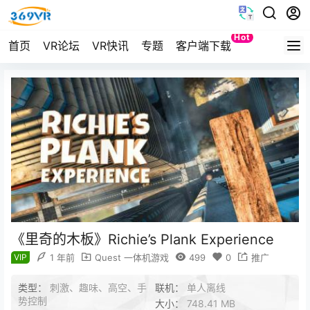
Hot
首页
VR论坛
VR快讯
专题
客户端下载
Quest
《里奇的木板》Richie’s Plank Experience
VIP
1 年前
Quest 一体机游戏
499
0
推广
类型：
刺激、趣味、高空、手
联机：
单人离线
势控制
大小：
748.41 MB