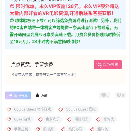
😍 限时优惠，永久VIP仅需128元，永久VIP额外赠送
大量内部好看的VR电影资源,开通后联系客服获取！
😍 想体验极速下载？可以筛选免费游戏进行测试！另外，我们
的PC客户端跟一体机客户端提供三条高速直链下载通道，无
需开通网盘会员即可享受高速下载。月费会员价格现临时降低
至18元/月，24小时内不满意随时退款！
点点赞赏，手留余香
给TA打赏
还没有人赞赏，快来当第一个赞赏的人吧！
0
0
海报分享
收藏
Oculus Quest 恐怖游戏
Oculus Quest 模拟
Quest游戏
合家欢乐
增强现实
恐怖类
手势控制
模拟类
热门必玩
趣味类