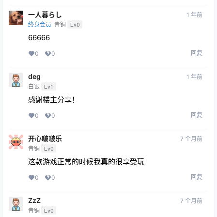
一人暮らし
1 年前
终身会员
青铜
Lv0
66666
回复
0
0
deg
1 年前
白银
Lv1
感谢楼主分享！
回复
0
0
开心啵啵乐
7 个月前
青铜
Lv0
这款游戏正常的时候我真的很享受玩
回复
0
0
ZzZ
7 个月前
青铜
Lv0