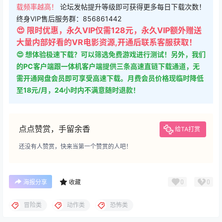
载频率越高！
论坛发帖提升等级即可获得更多每日下载次数！
终身VIP售后服务群：856861442
😍 限时优惠，永久VIP仅需128元，永久VIP额外赠送
大量内部好看的VR电影资源,开通后联系客服获取！
😍 想体验极速下载？可以筛选免费游戏进行测试！另外，我们
的PC客户端跟一体机客户端提供三条高速直链下载通道，无
需开通网盘会员即可享受高速下载。月费会员价格现临时降低
至18元/月，24小时内不满意随时退款！
点点赞赏，手留余香
给TA打赏
还没有人赞赏，快来当第一个赞赏的人吧！
0
0
海报分享
收藏
冒险类
动作类
恐怖类