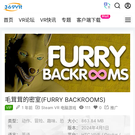
Hot
首页
VR论坛
VR快讯
专题
客户端下载
Quest
毛茸茸的密室(FURRY BACKROOMS)
VIP
1 年前
Steam VR 电脑游戏
111
0
推广
类型：
动作、冒险、趣味、恐
大小：
863.84 MB
怖
版本：
2024年4月1日
语言：
英语
平台：
HTC VIVE / Oculus /