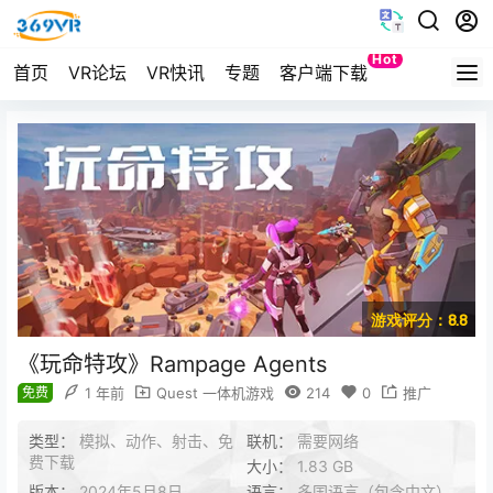
Hot
首页
VR论坛
VR快讯
专题
客户端下载
Quest
游戏评分：8.8
《玩命特攻》Rampage Agents
免费
1 年前
Quest 一体机游戏
214
0
推广
类型：
模拟、动作、射击、免
联机：
需要网络
费下载
大小：
1.83 GB
版本：
2024年5月8日
语言：
多国语言（包含中文）