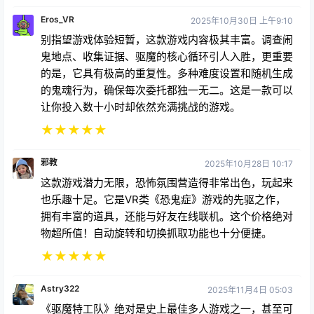
Eros_VR
2025年10月30日 上午9:10
别指望游戏体验短暂，这款游戏内容极其丰富。调查闹
鬼地点、收集证据、驱魔的核心循环引人入胜，更重要
的是，它具有极高的重复性。多种难度设置和随机生成
的鬼魂行为，确保每次委托都独一无二。这是一款可以
让你投入数十小时却依然充满挑战的游戏。
★
★
★
★
★
邪教
2025年10月28日 10:17
这款游戏潜力无限，恐怖氛围营造得非常出色，玩起来
也乐趣十足。它是VR类《恐鬼症》游戏的先驱之作，
拥有丰富的道具，还能与好友在线联机。这个价格绝对
物超所值！自动旋转和切换抓取功能也十分便捷。
★
★
★
★
★
Astry322
2025年11月4日 05:03
《驱魔特工队》绝对是史上最佳多人游戏之一，甚至可