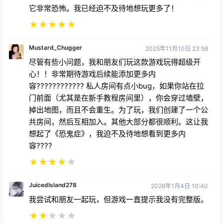
它非常恐怖。我已经迫不及待地想玩更多了！
★
★
★
★
★
Mustard_Chugger
2025年11月10日 23:58
尽管有些小问题，我和朋友们玩这款游戏玩得超级开
心！！非常期待游戏后续能添加更多内
容???????????? 私人房间有点小bug，如果你站在拉
门前面（尤其是在新手教程房间里），你会穿过墙壁，
掉出地图，而且不会重生。为了玩，我们创建了一个公
共房间，然后互相加入。其他大部分都很顺利。这让我
想起了《恐鬼症》，我迫不及待地想看到更多内
容????
★
★
★
★
★
JuicedIsland278
2026年1月4日 10:40
我尝试和朋友一起玩，但游戏一直提示我没有完整版。
★
★
★
★
★