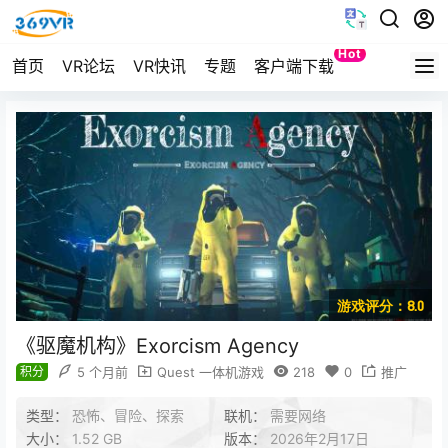
Hot
首页
VR论坛
VR快讯
专题
客户端下载
Quest
游戏评分：8.0
《驱魔机构》Exorcism Agency
积分
5 个月前
Quest 一体机游戏
218
0
推广
类型：
恐怖、冒险、探索
联机：
需要网络
大小：
1.52 GB
版本：
2026年2月17日