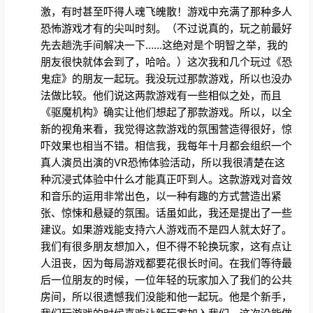
激，有时甚至吓得人魂飞魄散！游戏中充满了那种多人
恐怖游戏才有的尖叫时刻。（不过说真的，玩之前最好
先去趟洗手间解决一下……这绝对是个明智之举，我的
朋友很快就体会到了，哈哈。）这次我和几个玩过《恐
鬼症》的朋友一起玩。我没玩过那款游戏，所以也没办
法做比较。他们说这两款游戏有一些相似之处，而且
《驱魔机构》确实让他们想起了那款游戏。所以，以全
新的视角来看，我觉得这款游戏的氛围营造得很好，惊
吓效果也相当不错。相信我，我每年十月都会组织一个
真人演员出演的VR恐怖体验活动，所以我很清楚在这
种沉浸式体验中什么才能真正吓到人。这款游戏对音效
和音乐的运用非常出色，以一种有趣的方式营造出紧
张、惊悚和悬疑的氛围。话虽如此，我还是提出了一些
建议。如果游戏能支持六人游戏而不是四人就太好了。
我们有很多朋友想加入，但不得不轮换玩家，这有点让
人沮丧，因为每局游戏都要花很长时间。在我们等待最
后一位朋友的时候，一位年轻的玩家加入了我们的公共
房间，所以很遗憾我们没能和他一起玩。他是个新手，