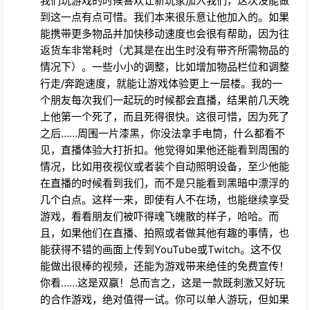
我们玩游戏的时候喜欢让新玩家加入我们，这次没能做
到这一点有点可惜。我们本来很乐意让他加入的。如果
能携带更多物品并加快移动速度也会很有帮助，因为往
返货车非常耗时（尤其是在出生时没有带齐所需物品的
情况下）。一些小小的调整，比如增加物品栏位和调整
行走/奔跑速度，就能让游戏体验更上一层楼。我的一
个朋友每次我们一起玩的时候都会直播，结果前几天晚
上他第一个死了，而且死得很快。这很可惜，因为死了
之后……周围一片漆黑，你没法拿手电筒，什么都看不
见，直播体验大打折扣。他觉得如果他还能看到周围的
情况，比如用夜视仪或者装个自动照明设备，至少他能
在直播的时候看到我们，而不是只能看到黑暗中漂浮的
几个白点。这样一来，即使有人不在场，也能继续享受
游戏，看看朋友们被吓得魂飞魄散的样子，哈哈。而
且，如果他们在直播、拍照或者做其他有趣的事情，也
能获得不错的画面上传到YouTube或Twitch。这不仅
能做出很棒的视频，还能为游戏带来绝佳的免费宣传！
你看……这是双赢！总而言之，这是一款既刺激又好玩
的合作游戏，绝对值得一试。你可以单人游玩，但如果