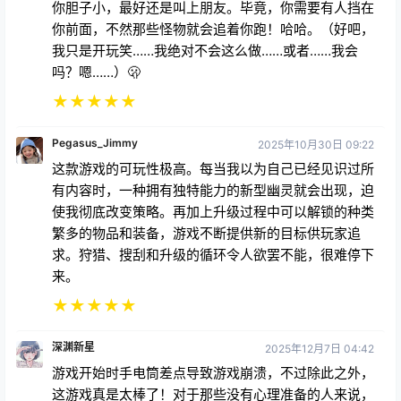
你胆子小，最好还是叫上朋友。毕竟，你需要有人挡在
你前面，不然那些怪物就会追着你跑！哈哈。（好吧，
我只是开玩笑……我绝对不会这么做……或者……我会
吗？嗯……）🫢
★
★
★
★
★
Pegasus_Jimmy
2025年10月30日 09:22
这款游戏的可玩性极高。每当我以为自己已经见识过所
有内容时，一种拥有独特能力的新型幽灵就会出现，迫
使我彻底改变策略。再加上升级过程中可以解锁的种类
繁多的物品和装备，游戏不断提供新的目标供玩家追
求。狩猎、搜刮和升级的循环令人欲罢不能，很难停下
来。
★
★
★
★
★
深渊新星
2025年12月7日 04:42
游戏开始时手电筒差点导致游戏崩溃，不过除此之外，
这游戏真是太棒了！对于那些没有心理准备的人来说，