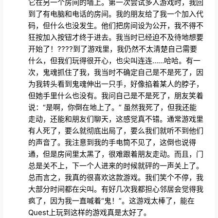
它在另一个房间的墙上。第一次尝试多人游戏时，我回
到了有电脑和电话的房间。我的朋友给了我一个加入代
码，但什么也没发生。他们把房间设为公开，我不得不
狂按加入按钮才终于进去。我当时已经迫不及待地想要
开始了！????到了游戏里，我仍然不太清楚自己需要
什么，但我们玩得很开心，也尖叫连连……哈哈。有一
次，鬼魂抓住了我，我当时不确定自己是不是死了，因
为我转头看到鬼魂伸出一只手，好像掐着某人的脖子，
但她手里什么也没有。我问自己是不是死了，朋友笑着
说：“是啊，你倒在地上了。” 虽然我死了，但我还能
走动，还能和朋友们聊天，这感觉真不错。通常游戏里
有人死了，要么就彻底出局了，要么我们就听不到他们
的声音了。我注意到我的手电筒不见了，这倒也说得
通，但是房间里太黑了，很难跟着朋友走动。而且，门
总是关不上，下一个人进来的时候就砰的一声关上了。
总而言之，我真的很喜欢这款游戏。我们笑个不停，我
大部分时间都在尖叫。有好几次我都担心邻居会觉得我
疯了，因为我一直喊着“鬼！”。这游戏太棒了，能在
Quest上玩到这样的游戏真是太好了。