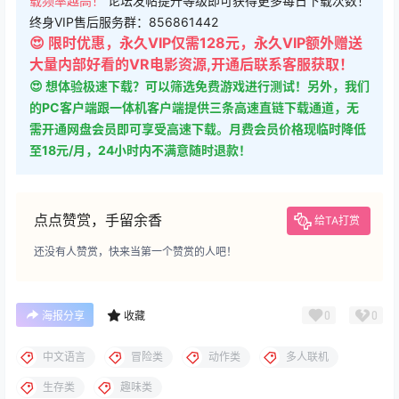
载频率越高！
论坛发帖提升等级即可获得更多每日下载次数！
终身VIP售后服务群：856861442
😍 限时优惠，永久VIP仅需128元，永久VIP额外赠送
大量内部好看的VR电影资源,开通后联系客服获取！
😍 想体验极速下载？可以筛选免费游戏进行测试！另外，我们
的PC客户端跟一体机客户端提供三条高速直链下载通道，无
需开通网盘会员即可享受高速下载。月费会员价格现临时降低
至18元/月，24小时内不满意随时退款！
点点赞赏，手留余香
给TA打赏
还没有人赞赏，快来当第一个赞赏的人吧！
0
0
海报分享
收藏
中文语言
冒险类
动作类
多人联机
生存类
趣味类