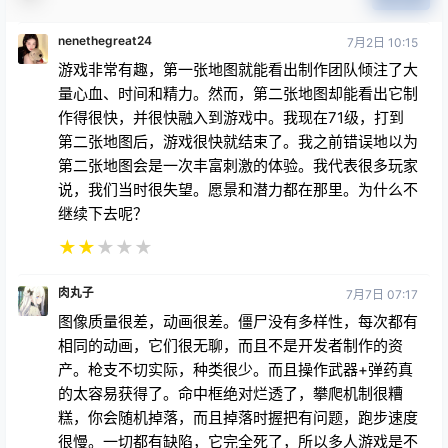
nenethegreat24
7月2日 10:15
游戏非常有趣，第一张地图就能看出制作团队倾注了大
量心血、时间和精力。然而，第二张地图却能看出它制
作得很快，并很快融入到游戏中。我现在71级，打到
第二张地图后，游戏很快就结束了。我之前错误地以为
第二张地图会是一次丰富刺激的体验。我代表很多玩家
说，我们当时很失望。愿景和潜力都在那里。为什么不
继续下去呢？
★
★
★
★
★
肉丸子
7月7日 07:17
图像质量很差，动画很差。僵尸没有多样性，每次都有
相同的动画，它们很无聊，而且不是开发者制作的资
产。枪支不切实际，种类很少。而且操作武器+弹药真
的太容易获得了。命中框绝对烂透了，攀爬机制很糟
糕，你会随机掉落，而且掉落时握把有问题，跑步速度
很慢。一切都有缺陷，它完全死了，所以多人游戏是不