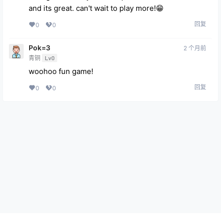
and its great. can't wait to play more!😁
回复
0
0
Pok=3
2 个月前
青铜
Lv0
woohoo fun game!
回复
0
0