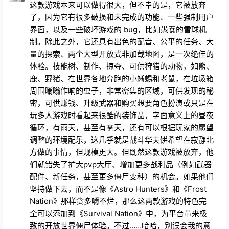
这款游戏本来可以做得很大，但不幸的是，它被放弃
了，因为它有很多破损和未完成的功能、一些强制用户
界面，以及一些破坏游戏的 bug，比如愚蠢的雪球机
制。除此之外，它还具有出色的配音、公平的任务、大
量的探索、两个大型开放式非加载地图，是一次绝佳的
体验。技能树、制作、掠夺、可供狩猎的动物，如熊、
鹿、野猪、在世界各地奔跑的小蜥蜴和老鼠，在垃圾箱
周围嗡嗡作响的虫子，非常密集的区域，可供发现的秘
密，可供赚钱、升级武器和购买想要角色扮演或只是在
玩多人游戏时看起来很酷的装饰品，字面意义上的昼夜
循环，有雨天，甚至有雾天，还有可以根据玩家的愿望
调整的环境配乐，这几乎就是战斗华夫饼希望在寂静北
方做的事情，但规模更大。但既然这款游戏被放弃，他
们就错失了扩大pvp大厅、增加更多战利品（例如武器
配件、新任务，甚至更多僵尸变种）的机会。如果他们
坚持做下去，而不是像《Astro Hunters》和《Frost
Nation》那样贪多嚼不烂，那么这两款游戏的特色完
全可以添加到《Survival Nation》中，为平台带来极
致的开放世界僵尸体验。不过……哈哈，别误会我的意