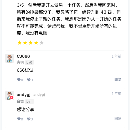
3/5，然后我离开去做另一个任务，然后当我回来时，
所有的睡袋都没了，我忽略了它，继续升到 43 级，但
后来我停止了新的任务，我想那是因为从一开始的任务
就不可能完成，请帮帮我，我不想重新开始所有的进
度，我没有电脑
★
★
★
★
★
CJ666
2 年前
青铜
Lv0
666试试
回复
0
0
1 年前
andygj
andygj
白银
Lv1
感谢分享
回复
0
0