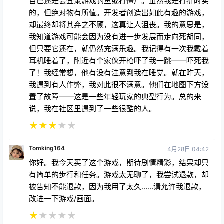
自己还是会登录游戏钓鱼或打僵尸。虽然我是打折时买
的，但绝对物有所值。开发者创造出如此有趣的游戏，
却最终却将其弃之不顾，这真让人沮丧。我的意思是，
我知道游戏可能会因为没有进一步发展而走向死胡同，
但只要它还在，就仍然充满乐趣。我记得有一次我戴着
耳机睡着了，附近有个家伙开枪吓了我一跳——吓死我
了！我经常想，他有没有注意到我在睡觉。就在昨天，
我遇到有人作弊，我对此很不满意。他们在地图下方设
置了故障——这是一些年轻玩家的典型行为。总的来
说，我在社区里遇到了一些很酷的人。
★
★
★
★
★
Tomking164
4月28日 04:42
你好。我今天买了这个游戏，期待剧情精彩，结果却只
有简单的步行和任务。游戏太无聊了，我尝试退款，却
被告知不能退款，因为我用了太久……请允许我退款，
改进一下游戏/画面。
★
★
★
★
★