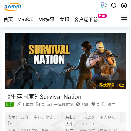
Hot
首页
VR论坛
VR快讯
专题
客户端下载
Quest
游戏评分：8.2
《生存国度》Survival Nation
积分
1 年前
Quest 一体机游戏
259
0
推广
类型：
动作、生存、射击、合
联机：
单人离线、多人联机
作
大小：
1.40 GB
版本：
2025年6月5日
语言：
多国语言（包含中文）