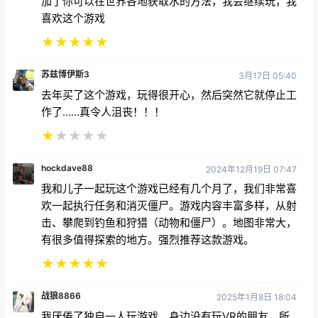
加了你可以在世界各地获取水的方法，我会继续玩，我
喜欢这个游戏
★
★
★
★
★
苏兹博伊斯3
3月17日 05:40
去年买了这个游戏，玩得很开心，然后突然它就停止工
作了……真令人沮丧！！！
★
★
★
★
★
hockdave88
2024年12月19日 07:47
我和儿子一起玩这个游戏已经有几个月了，我们非常喜
欢一起执行任务和消灭僵尸。游戏内容丰富多样，从射
击、攀爬到钓鱼和狩猎（动物和僵尸）。地图非常大，
有很多值得探索的地方。强烈推荐这款游戏。
★
★
★
★
★
战狼8866
2025年1月8日 18:04
我厌倦了独自一人玩游戏，身边没有玩VR的朋友，所