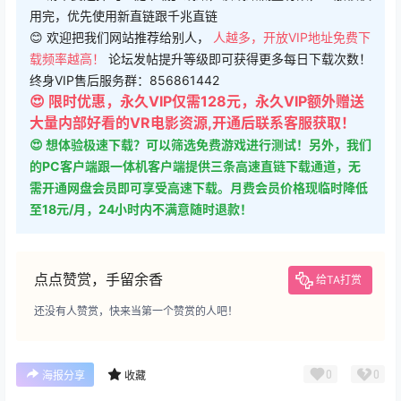
用完，优先使用新直链跟千兆直链
😊 欢迎把我们网站推荐给别人，
人越多，开放VIP地址免费下
载频率越高！
论坛发帖提升等级即可获得更多每日下载次数！
终身VIP售后服务群：856861442
😍 限时优惠，永久VIP仅需128元，永久VIP额外赠送
大量内部好看的VR电影资源,开通后联系客服获取！
😍 想体验极速下载？可以筛选免费游戏进行测试！另外，我们
的PC客户端跟一体机客户端提供三条高速直链下载通道，无
需开通网盘会员即可享受高速下载。月费会员价格现临时降低
至18元/月，24小时内不满意随时退款！
点点赞赏，手留余香
给TA打赏
还没有人赞赏，快来当第一个赞赏的人吧！
0
0
海报分享
收藏