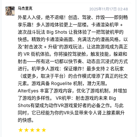
马杰里克
2025年11月17日 02:48
外星人入侵，绝不退缩！创造、驾驶、炸毁——即刻畅
享乐趣！多人游戏体验更上一层楼。卡通渲染机甲 +
波次战斗玩法 Big Shots 让我体验了一把驾驶机甲的
快感。精致的卡通渲染画面、充满活力的漫画风格，以
及“射击波次 + 升级”的游戏玩法，让这款游戏成为真正
的 VR 街机体验。你将操控驾驶舱，触发技能，躲避和
射击——所有这一切都以快节奏、动态且沉浸式的方式
进行。机甲多人游戏：保证爆炸！最多支持 2 名玩家
（或更多，取决于平台）的合作模式增添了真正的社交
元素。游戏具备 Roguelite 机制，潜力无限。
AlterEyes 丰富了游戏内容，优化了游戏机制，并增加
了游戏的多样性。 VR机甲：射击游戏的未来 Big
Shots有望成为动作VR游戏爱好者的必备之作。与此
同时，它已经能为你的VR头显带来令人肾上腺素飙升
的快感。
★
★
★
★
★