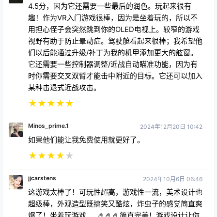
4.5分，因为它还需要一些最后的润色。玩起来很有
趣！作为VR入门游戏很棒，因为是坐着玩的，所以不
用担心侄子会突然跳到你的OLED电视上。较窄的游戏
视野有助于防止晕动症。驾驶舱看起来很棒；我希望他
们以后能通过升级/补丁为我的机甲添加更大的舷窗。
它还需要一些控制器调整/近战自动瞄准功能，因为有
时你需要交叉双臂才能击中附近的目标。它还可以加入
某种击退式近战攻击。
★
★
★
★
★
Minos_prime.1
2024年12月20日 10:42
如果他们能让我免费使用就更好了。
★
★
★
★
★
jjcarstens
2024年10月6日 06:46
这游戏太棒了！可玩性超高，游戏性一流，美术设计也
超级棒，外观造型既搞笑又酷炫，炸虫子的感觉简直爽
爆了！坐着玩游戏……🤌🤌🤌简直完美！游戏设计让你