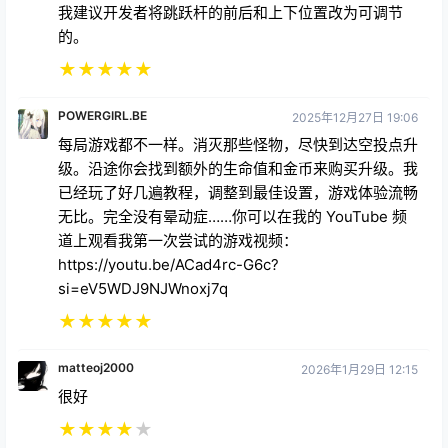
我建议开发者将跳跃杆的前后和上下位置改为可调节
的。
★
★
★
★
★
POWERGIRL.BE
2025年12月27日 19:06
每局游戏都不一样。消灭那些怪物，尽快到达空投点升
级。沿途你会找到额外的生命值和金币来购买升级。我
已经玩了好几遍教程，调整到最佳设置，游戏体验流畅
无比。完全没有晕动症……你可以在我的 YouTube 频
道上观看我第一次尝试的游戏视频：
https://youtu.be/ACad4rc-G6c?
si=eV5WDJ9NJWnoxj7q
★
★
★
★
★
matteoj2000
2026年1月29日 12:15
很好
★
★
★
★
★