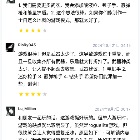
1. 我们需要更多武器，我会添加酸液枪、锤子手、霰弹
枪和能量护盾。2. 这个想法很棒。如果你们能制作一
个自定义地图的游戏模式，那就太好了。
★
★
★
★
★
RioRy045
2024年8月21日 04:15
游戏很棒！但是武器太少了。这导致游戏过于重复，而
且一旦收集齐所有武器，乐趣就大打折扣了。武器种类
太少，让人提不起劲去收集。武器建议：1. 电锯手 2.
迷你枪手 3. 霰弹枪手 4. 钻头手 希望你们能添加一
些，谢谢！
★
★
★
★
★
Lu_Million
2024年9月7日 00:17
和朋友一起玩的话，这游戏挺好玩的。但单人游玩时，
游戏的缺点就比较明显了。虽然是roguelite游戏，但
很快就会让人觉得重复乏味，原因如下：- 可解锁内容