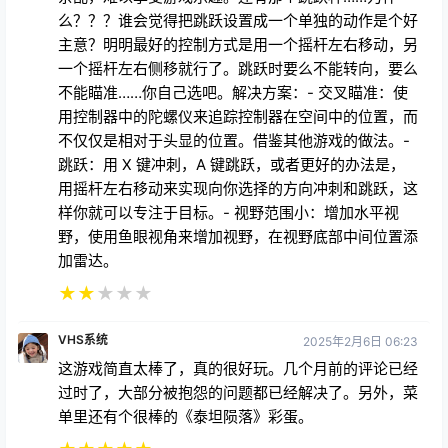
么？？？谁会觉得把跳跃设置成一个单独的动作是个好
主意？明明最好的控制方式是用一个摇杆左右移动，另
一个摇杆左右侧移就行了。跳跃时要么不能转向，要么
不能瞄准……你自己选吧。解决方案：- 交叉瞄准：使
用控制器中的陀螺仪来追踪控制器在空间中的位置，而
不仅仅是相对于头显的位置。借鉴其他游戏的做法。-
跳跃：用 X 键冲刺，A 键跳跃，或者更好的办法是，
用摇杆左右移动来实现向你选择的方向冲刺和跳跃，这
样你就可以专注于目标。- 视野范围小：增加水平视
野，使用鱼眼视角来增加视野，在视野底部中间位置添
加雷达。
★
★
★
★
★
VHS系统
2025年2月6日 06:23
这游戏简直太棒了，真的很好玩。几个月前的评论已经
过时了，大部分被抱怨的问题都已经解决了。另外，菜
单里还有个很棒的《泰坦陨落》彩蛋。