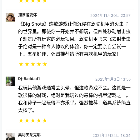
★
★
★
★
★
捕食者变体
2024年11月30日 23:57
《Big Shots》这款游戏让你沉浸在驾驶机甲消灭虫子
的世界里。即使你一开始并不想玩，但四处移动射击虫
子却是所有玩家的必玩项目。驾驶机甲飞来飞去射击虫
子绝对是一种令人惊叹的体验，你一定要亲自尝试一
下。五星好评，强烈推荐给所有喜欢机甲的玩家！
★
★
★
★
★
Dj-Baddad1
2025年1月3日 13:55
我玩其他游戏通常会头晕，但这款游戏不会。这真是一
款很棒的游戏，绝对是我玩过的最棒的机甲游戏之一。
我和孙子一起玩得不亦乐乎。强烈推荐！道具系统简直
太棒了。
★
★
★
★
★
奥利夫莱克耶
2025年2月24日 18:04