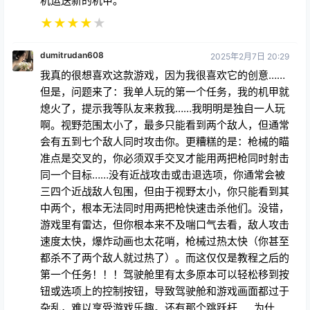
机运送新的机甲。
★
★
★
★
★
dumitrudan608
2025年2月7日 20:29
我真的很想喜欢这款游戏，因为我很喜欢它的创意……
但是，问题来了：我单人玩的第一个任务，我的机甲就
熄火了，提示我等队友来救我……我明明是独自一人玩
啊。视野范围太小了，最多只能看到两个敌人，但通常
会有五到七个敌人同时攻击你。更糟糕的是：枪械的瞄
准点是交叉的，你必须双手交叉才能用两把枪同时射击
同一个目标……没有近战攻击或击退选项，你通常会被
三四个近战敌人包围，但由于视野太小，你只能看到其
中两个，根本无法同时用两把枪快速击杀他们。没错，
游戏里有雷达，但你根本来不及喘口气去看，敌人攻击
速度太快，爆炸动画也太花哨，枪械过热太快（你甚至
都杀不了两个敌人就过热了）。而这仅仅是教程之后的
第一个任务！！！驾驶舱里有太多原本可以轻松移到按
钮或选项上的控制按钮，导致驾驶舱和游戏画面都过于
杂乱，难以享受游戏乐趣。还有那个跳跃杆……为什