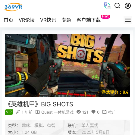
Hot
首页
VR论坛
VR快讯
专题
客户端下载
Quest
游戏评分：8.4
《英雄机甲》BIG SHOTS
VIP
1 年前
Quest 一体机游戏
121
0
推广
类型：
趣味、模拟、益智
联机：
单人离线
大小：
1.24 GB
版本：
2025年5月6日