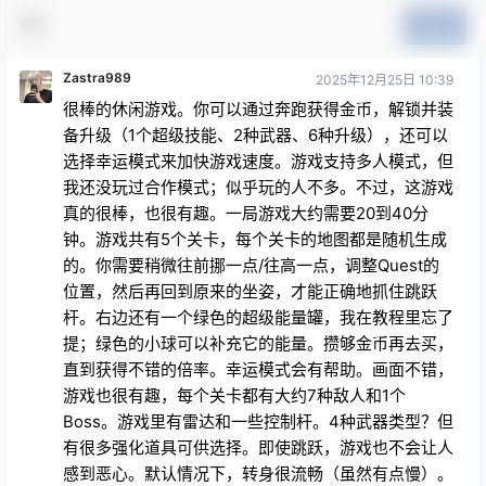
提交
Zastra989
2025年12月25日 10:39
很棒的休闲游戏。你可以通过奔跑获得金币，解锁并装
备升级（1个超级技能、2种武器、6种升级），还可以
选择幸运模式来加快游戏速度。游戏支持多人模式，但
我还没玩过合作模式；似乎玩的人不多。不过，这游戏
真的很棒，也很有趣。一局游戏大约需要20到40分
钟。游戏共有5个关卡，每个关卡的地图都是随机生成
的。你需要稍微往前挪一点/往高一点，调整Quest的
位置，然后再回到原来的坐姿，才能正确地抓住跳跃
杆。右边还有一个绿色的超级能量罐，我在教程里忘了
提；绿色的小球可以补充它的能量。攒够金币再去买，
直到获得不错的倍率。幸运模式会有帮助。画面不错，
游戏也很有趣，每个关卡都有大约7种敌人和1个
Boss。游戏里有雷达和一些控制杆。4种武器类型？但
有很多强化道具可供选择。即使跳跃，游戏也不会让人
感到恶心。默认情况下，转身很流畅（虽然有点慢）。