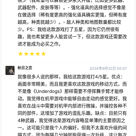
很少（我希望可以解锁更多永久升级，比如更多武器、
武器配件、皮肤等等）。- 强化道具的选择感觉不像是
在做选择（稀有度更高的强化道具确实更强，但稀有度
越高，种类就越少）。- 敌人种类和地图数量都比较
少。PS：我给这款游戏打了五星，因为它仍然很有
趣，我也希望更多人能尝试一下，但这款游戏还需要改
进才能成为必买之作。
★
★
★
★
★
秋日之恋
2024年9月22日 00:57
就像很多人说的那样，我给这款游戏打4/5星。优点：
画面非常精美，而且我更喜欢这款游戏的移动方式，而
不是像《Underdogs》那样需要不停挥舞手臂才能移
动。我觉得在机甲游戏中能够自由走动的感觉更好。我
喜欢在战斗中需要对机甲内部进行微操，并操控各种不
同的部件，这增加了游戏的混乱乐趣。缺点：目前只有
4种武器，我觉得这是游戏内容略显单薄的主要原因之
一。这可能只是我个人的偏好，但我不太喜欢升级的间
隔方式，因为每隔几分钟就能获得一次升级，这让每次