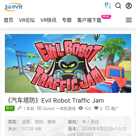
Hot
首页
VR论坛
VR快讯
专题
客户端下载
Quest
《汽车塔防》Evil Robot Traffic Jam
积分
1 年前
Quest 一体机游戏
102
0
推广
类型：
益智、塔防、趣味
联机：
单人离线
大小：
157.29 MB
版本：
2025年6月23日v1.0.12
v74.1001207