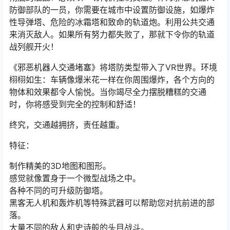
防御部队的一员，你需要在城市中设置防御设施，如爆炸
性导弹塔、危险的冰霜塔和致命的轨道炮。利用公共交通
来消灭敌人。如果所有努力都失败了，那就下令你的轨道
战列舰开火！
《邪恶机器人交通堵塞》将塔防类型带入了VR世界。环境
栩栩如生：车辆像爆米花一样在你周围爆炸，各个方向的
物体和效果都令人愉悦。当你竭尽全力摆脱糟糕的交通
时，你将感受到完全的控制和舒适！
终究，交通越拥挤，责任越重。
特征：
制作精美的3D地图和图形。
感觉就像置身于一个微型战场之中。
各种不同的可升级防御塔。
黑客无人机和轰炸机等特殊武器可以帮助您对抗前进的部
落。
大量不同的敌人和史诗般的头目战斗。