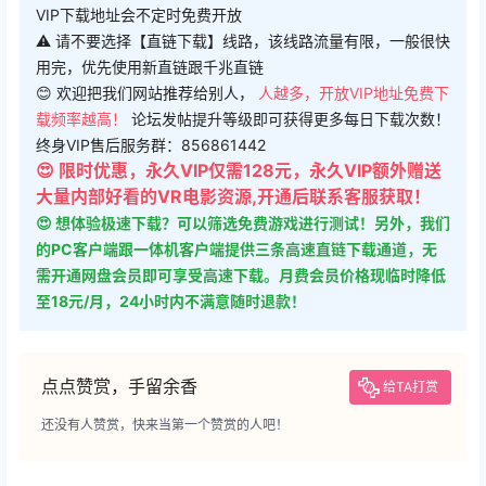
VIP下载地址会不定时免费开放
⚠ 请不要选择【直链下载】线路，该线路流量有限，一般很快
用完，优先使用新直链跟千兆直链
😊 欢迎把我们网站推荐给别人，
人越多，开放VIP地址免费下
载频率越高！
论坛发帖提升等级即可获得更多每日下载次数！
终身VIP售后服务群：856861442
😍 限时优惠，永久VIP仅需128元，永久VIP额外赠送
大量内部好看的VR电影资源,开通后联系客服获取！
😍 想体验极速下载？可以筛选免费游戏进行测试！另外，我们
的PC客户端跟一体机客户端提供三条高速直链下载通道，无
需开通网盘会员即可享受高速下载。月费会员价格现临时降低
至18元/月，24小时内不满意随时退款！
点点赞赏，手留余香
给TA打赏
还没有人赞赏，快来当第一个赞赏的人吧！