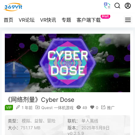
Hot
首页
VR论坛
VR快讯
专题
客户端下载
Quest
《网络剂量》Cyber Dose
VIP
1 年前
Quest 一体机游戏
49
0
推广
类型：
模拟、益智、冒险
联机：
单人离线
大小：
751.17 MB
版本：
2025年5月9日
v0.2.5.9