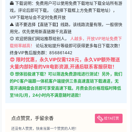
👻 下载说明：免费用户可以使用免费下载地址下载全站所有游
戏，评论后即可下载，（选择下载框上方免费下载地址），
VIP下载地址会不定时免费开放
⚠ 请不要选择【直链下载】线路，该线路流量有限，一般很快
用完，优先使用新直链跟千兆直链
😊 欢迎把我们网站推荐给别人，
人越多，开放VIP地址免费下
载频率越高！
论坛发帖提升等级即可获得更多每日下载次数！
终身VIP售后服务群：856861442
😍 限时优惠，永久VIP仅需128元，永久VIP额外赠送
大量内部好看的VR电影资源,开通后联系客服获取！
😍 想体验极速下载？可以筛选免费游戏进行测试！另外，我们
的PC客户端跟一体机客户端提供三条高速直链下载通道，无
需开通网盘会员即可享受高速下载。月费会员价格现临时降低
至18元/月，24小时内不满意随时退款！
点点赞赏，手留余香
给TA打赏
还没有人赞赏，快来当第一个赞赏的人吧！