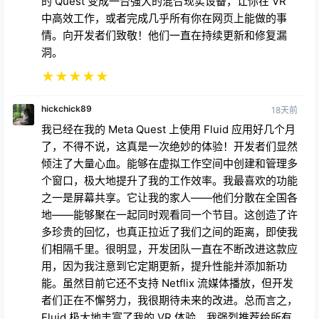
的 Quest 变成一台强大的混合现实设备，让你在 VR
中高效工作，或者完成几乎所有你在网页上能做的事
情。向开发者们致敬！他们一直在持续更新和修复漏
洞。
★
★
★
★
★
hickchick89
18天前
我已经在我的 Meta Quest 上使用 Fluid 应用好几个月
了，不得不说，这真是一次绝妙的体验！开发者们显然
倾注了大量心血。能够在虚拟工作空间中创建和管理多
个窗口，极大地提升了我的工作效率。我最喜欢的功能
之一是屏幕共享。它让我的家人——他们分散在全国各
地——能够聚在一起同时观看同一个节目。这创造了许
多珍贵的回忆，也真正拉近了我们之间的距离，即使我
们相隔千里。很明显，开发团队一直在不断改进这款应
用，因为我注意到它定期更新，提升性能并添加新功
能。虽然目前它还不支持 Netflix 流媒体播放，但开发
者们正在不懈努力，我很期待未来的改进。总而言之，
Fluid 极大地丰富了我的 VR 体验，我强烈推荐给所有