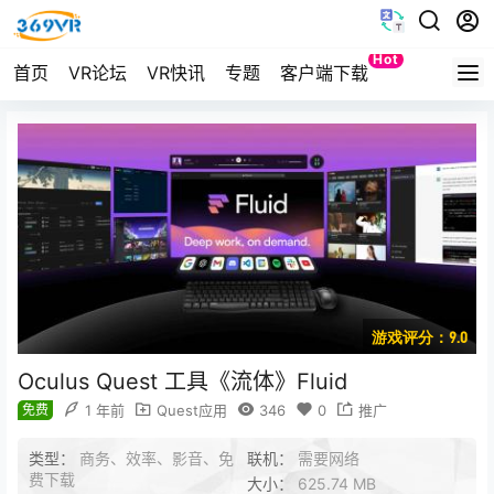
Hot
首页
VR论坛
VR快讯
专题
客户端下载
Quest
游戏评分：9.0
Oculus Quest 工具《流体》Fluid
免费
1 年前
Quest应用
346
0
推广
类型：
商务、效率、影音、免
联机：
需要网络
费下载
大小：
625.74 MB