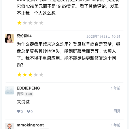
它值4.99美元而不是19.99美元。看了其他评论，发现
不止我一个人这么想。
★
★
★
★
★
克伦肖54
2026年1月28日 10:51
为什么键盘用起来这么难用？登录账号简直是噩梦，键
盘总是莫名其妙地消失，躲到屏幕后面等等。太烦人
了。我不得不重启应用。能不能尽快更新修复这个问
题？
★
★
★
★
★
EDDIEPENG
1 年前
青铜
Lv0
来试试
回复
0
0
mmokingroot
1 年前