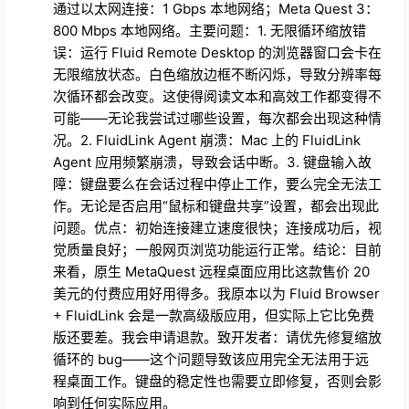
通过以太网连接：1 Gbps 本地网络；Meta Quest 3：
800 Mbps 本地网络。主要问题：1. 无限循环缩放错
误：运行 Fluid Remote Desktop 的浏览器窗口会卡在
无限缩放状态。白色缩放边框不断闪烁，导致分辨率每
次循环都会改变。这使得阅读文本和高效工作都变得不
可能——无论我尝试过哪些设置，每次都会出现这种情
况。2. FluidLink Agent 崩溃：Mac 上的 FluidLink
Agent 应用频繁崩溃，导致会话中断。3. 键盘输入故
障：键盘要么在会话过程中停止工作，要么完全无法工
作。无论是否启用“鼠标和键盘共享”设置，都会出现此
问题。优点：初始连接建立速度很快；连接成功后，视
觉质量良好；一般网页浏览功能运行正常。结论：目前
来看，原生 MetaQuest 远程桌面应用比这款售价 20
美元的付费应用好用得多。我原本以为 Fluid Browser
+ FluidLink 会是一款高级版应用，但实际上它比免费
版还要差。我会申请退款。致开发者：请优先修复缩放
循环的 bug——这个问题导致该应用完全无法用于远
程桌面工作。键盘的稳定性也需要立即修复，否则会影
响到任何实际应用。