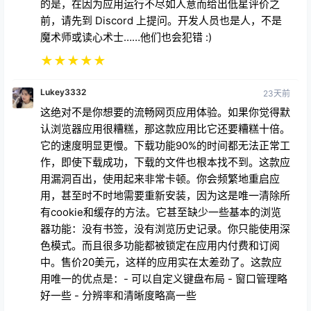
的是，在因为应用运行不尽如人意而给出低星评价之
前，请先到 Discord 上提问。开发人员也是人，不是
魔术师或读心术士……他们也会犯错 :)
★
★
★
★
★
Lukey3332
23天前
这绝对不是你想要的流畅网页应用体验。如果你觉得默
认浏览器应用很糟糕，那这款应用比它还要糟糕十倍。
它的速度明显更慢。下载功能90%的时间都无法正常工
作，即使下载成功，下载的文件也根本找不到。这款应
用漏洞百出，使用起来非常卡顿。你会频繁地重启应
用，甚至时不时地需要重新安装，因为这是唯一清除所
有cookie和缓存的方法。它甚至缺少一些基本的浏览
器功能：没有书签，没有浏览历史记录。你只能使用深
色模式。而且很多功能都被锁定在应用内付费和订阅
中。售价20美元，这样的应用实在太差劲了。这款应
用唯一的优点是：- 可以自定义键盘布局 - 窗口管理略
好一些 - 分辨率和清晰度略高一些