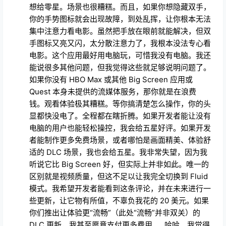
想给零星。场景也很糟糕。而且，如果你想隐藏双手，
你的手势图标就会出现故障，到处乱挥，让你根本无法
集中注意力看电影。虽然把手放在眼前就能解决，但双
手图标又亮又闪，太分散注意力了，我根本没法专心看
电影。这个应用最好用电脑玩，可惜我没有电脑。我还
能说很多其他问题，但我觉得这些就足够说明问题了。
如果你没有 HBO Max 或其他 Big Screen 应用或
Quest 本身未提供的流媒体服务，那你就是在浪费
钱。观看体验极其糟糕。等你搞清楚怎么操作，你的头
显都快没电了。全程都在瞎折腾。如果开发者能让没有
电脑的用户也能轻松操控，我会给五星好评。如果开发
者能制作更多免费场景，或者哪怕是画面精美、体验舒
适的 DLC 场景，我也会给五星。我非常失望，因为我
听说它比 Big Screen 好，但实际上并非如此。唯一的
区别就是视频质量，但这不足以让我完全切换到 Fluid
模式。我希望开发者能看到这条评论，并在未来进行一
些更新，让它物有所值，不辜负我花的 20 美元。如果
你们推出让体验更“流畅”（此处“流畅”并非双关）的
DLC 更新，我甚至愿意支付更多费用……哈哈。我觉得