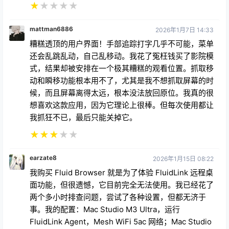
★
★
★
★
★
mattman6886
2026年1月7日 14:33
糟糕透顶的用户界面！手部追踪打字几乎不可能，菜单
还会乱跳乱动，自己乱移动。我花了冤枉钱买了影院模
式，结果却被安排在一个极其糟糕的观看位置。抓取移
动和瞬移功能根本用不了，尤其是我不想抓取屏幕的时
候，而且屏幕离得太远，根本没法放回原位。我真的很
想喜欢这款应用，因为它理论上很棒。但每次使用都让
我抓狂不已，最后只能关掉它。
★
★
★
★
★
earzate8
2026年1月15日 08:22
我购买 Fluid Browser 就是为了体验 FluidLink 远程桌
面功能，但很遗憾，它目前完全无法使用。我已经花了
两个多小时排查问题，尝试了各种设置，但都无济于
事。我的配置：Mac Studio M3 Ultra，运行
FluidLink Agent，Mesh WiFi 5ac 网络；Mac Studio