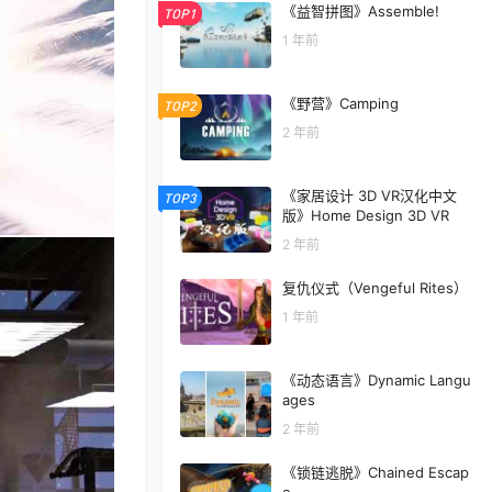
《益智拼图》Assemble!
TOP1
1 年前
《野营》Camping
TOP2
2 年前
《家居设计 3D VR汉化中文
TOP3
版》Home Design 3D VR
2 年前
复仇仪式（Vengeful Rites）
1 年前
《动态语言》Dynamic Langu
ages
2 年前
《锁链逃脱》Chained Escap