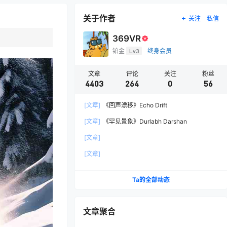
关于作者
关注
私信
369VR
铂金
Lv3
终身会员
文章
评论
关注
粉丝
4403
264
0
56
[文章]
《回声漂移》Echo Drift
[文章]
《罕见景象》Durlabh Darshan
[文章]
[文章]
Ta的全部动态
文章聚合