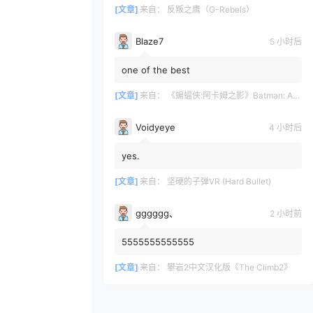
[文章]
来自：
反叛之鹰（G-Rebels）
Blaze7
5 小时后
one of the best
[文章]
来自：
《蝙蝠侠:阿卡姆之影》Batman: Arkham Shadow
Voidyeye
4 小时后
yes.
[文章]
来自：
坚硬的子弹VR (Hard Bullet)
gggggg、
2 小时前
5555555555555
[文章]
来自：
攀岩2中文汉化版《The Climb2》