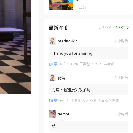
e
1 年前
最新评论
PREV
NEXT
testing444
7 小时后
Thank you for sharing
[文章]
来自：
OVR 工具包（OVR Toolkit）
花落
5 小时后
为啥下载链接失效了啊
[文章]
来自：
半衰期:艾利克斯 中文版含创意工坊地图（Half-Life: Alyx）
demol
5 小时后
酷