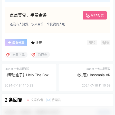
点点赞赏，手留余香
给TA打赏
还没有人赞赏，快来当第一个赞赏的人吧！
0
0
海报分享
收藏
免费下载
恐怖类
Quest 一体机游戏
Quest 一体机游戏
《帮助盒子》Help The Box
《失眠》Insomnia VR
2024-7-18 11:10:23
2024-7-18 11:10:59
2 条回复
文章作者
管理员
A
M
欢迎您，新朋友，感谢参与互动！
确认修改