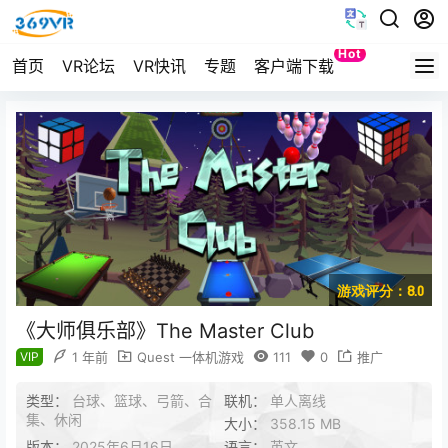
Hot
首页
VR论坛
VR快讯
专题
客户端下载
Quest
游戏评分：8.0
《大师俱乐部》The Master Club
VIP
1 年前
Quest 一体机游戏
111
0
推广
类型：
台球、篮球、弓箭、合
联机：
单人离线
集、休闲
大小：
358.15 MB
版本：
2025年6月16日
语言：
英文