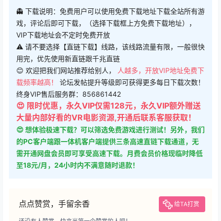
👻 下载说明：免费用户可以使用免费下载地址下载全站所有游
戏，评论后即可下载，（选择下载框上方免费下载地址），
VIP下载地址会不定时免费开放
⚠ 请不要选择【直链下载】线路，该线路流量有限，一般很快
用完，优先使用新直链跟千兆直链
😊 欢迎把我们网站推荐给别人，
人越多，开放VIP地址免费下
载频率越高！
论坛发帖提升等级即可获得更多每日下载次数！
终身VIP售后服务群：856861442
😍 限时优惠，永久VIP仅需128元，永久VIP额外赠送
大量内部好看的VR电影资源,开通后联系客服获取！
😍 想体验极速下载？可以筛选免费游戏进行测试！另外，我们
的PC客户端跟一体机客户端提供三条高速直链下载通道，无
需开通网盘会员即可享受高速下载。月费会员价格现临时降低
至18元/月，24小时内不满意随时退款！
点点赞赏，手留余香
给TA打赏