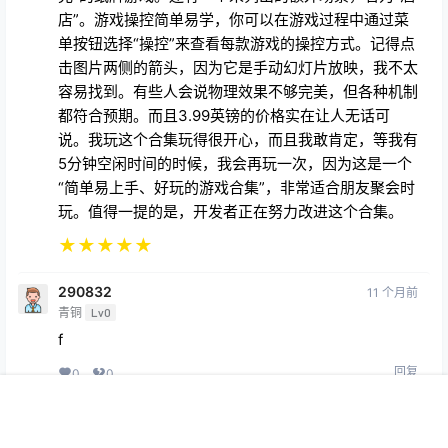
店”。游戏操控简单易学，你可以在游戏过程中通过菜
单按钮选择“操控”来查看每款游戏的操控方式。记得点
击图片两侧的箭头，因为它是手动幻灯片放映，我不太
容易找到。有些人会说物理效果不够完美，但各种机制
都符合预期。而且3.99英镑的价格实在让人无话可
说。我玩这个合集玩得很开心，而且我敢肯定，等我有
5分钟空闲时间的时候，我会再玩一次，因为这是一个
“简单易上手、好玩的游戏合集”，非常适合朋友聚会时
玩。值得一提的是，开发者正在努力改进这个合集。
★
★
★
★
★
290832
11 个月前
青铜
Lv0
f
回复
0
0
首页
专题
会员
搜索
菜单
我的