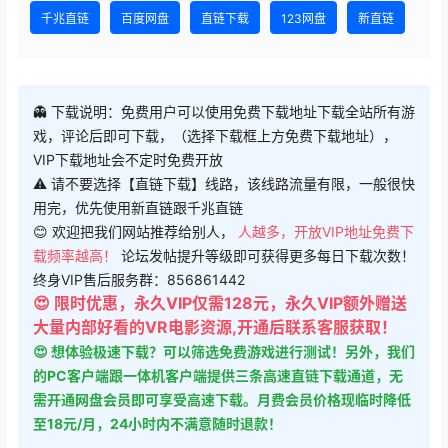
千兆直链
百度网盘
直链下载
123网盘
新直链
👻 下载说明：免费用户可以使用免费下载地址下载全站所有游
戏，评论后即可下载，（选择下载框上方免费下载地址），
VIP下载地址会不定时免费开放
⚠ 请不要选择【直链下载】线路，该线路流量有限，一般很快
用完，优先使用新直链跟千兆直链
😊 欢迎把我们网站推荐给别人，
人越多，开放VIP地址免费下
载频率越高！
论坛发帖提升等级即可获得更多每日下载次数！
终身VIP售后服务群：856861442
😍 限时优惠，永久VIP仅需128元，永久VIP额外赠送
大量内部好看的VR电影资源,开通后联系客服获取！
😍 想体验极速下载？可以筛选免费游戏进行测试！另外，我们
的PC客户端跟一体机客户端提供三条高速直链下载通道，无
需开通网盘会员即可享受高速下载。月费会员价格现临时降低
至18元/月，24小时内不满意随时退款！