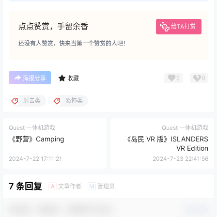
点点赞赏，手留余香
给TA打赏
还没有人赞赏，快来当第一个赞赏的人吧！
0
0
海报分享
收藏
射击类
恐怖类
Quest 一体机游戏
Quest 一体机游戏
《野营》Camping
《岛民 VR 版》ISLANDERS
VR Edition
2024-7-22 17:11:21
2024-7-23 22:41:56
7 条回复
文章作者
管理员
A
M
欢迎您，新朋友，感谢参与互动！
确认修改