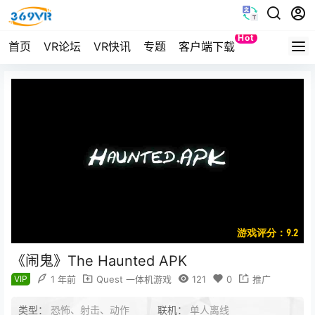
Hot
首页
VR论坛
VR快讯
专题
客户端下载
Quest
游戏评分：9.2
《闹鬼》The Haunted APK
VIP
1 年前
Quest 一体机游戏
121
0
推广
类型：
恐怖、射击、动作
联机：
单人离线