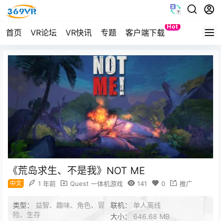
Hot
首页
VR论坛
VR快讯
专题
客户端下载
Quest
《荒岛求生、不是我》NOT ME
中文
1 年前
Quest 一体机游戏
141
0
推广
类型：
益智、趣味、角色、冒
联机：
单人离线
险、生存
大小：
646.68 MB