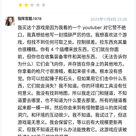
虑到同类型其他游戏的现状。请不要让它再次成为被扔
进垃圾桶的游戏！
★
★
★
★
★
指挥官酷.1978
2023年11月8日 23:28
我买这个游戏是因为我看的一个 youtuber 对它赞不绝
口，我真想给他写一封措辞严厉的信。我想喜欢这个游
戏，但找不到任何可取之处。控制很差。捡东西充其量
也很糟糕。你有 4 个插槽来放东西，它们就在你面
前，但你也在收集装备零件和其他东西，（无法告诉你
为什么）它们会飞向你，并存放在你身上的其他地方。
你拿着的枪尺寸很滑稽，看起来很卡通。根本没有感
觉。你可以捡起锤子和石头，但如果用它们击中什么东
西，它们就会消失？我不知道。你的环境和工具没有任
何意义。我没有找到地图，所以我走过门和隧道，不知
道要去哪里，也不知道为什么要去那里。所有的隧道看
起来都一模一样。然后你会来到有怪物要战斗的房间或
洞穴。和环境的互动很少。我不知道。我试过了，但这