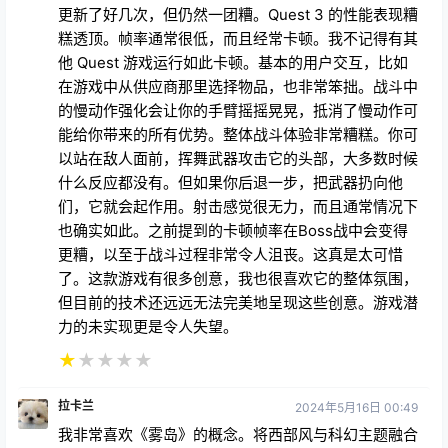
消退到我打算放弃的地步。我担心开发者，尽管他们有
最好的意图，也永远无法让这款游戏正常运行。它已经
更新了好几次，但仍然一团糟。Quest 3 的性能表现糟
糕透顶。帧率通常很低，而且经常卡顿。我不记得有其
他 Quest 游戏运行如此卡顿。基本的用户交互，比如
在游戏中从供应商那里选择物品，也非常笨拙。战斗中
的慢动作强化会让你的手臂摇摇晃晃，抵消了慢动作可
能给你带来的所有优势。整体战斗体验非常糟糕。你可
以站在敌人面前，挥舞武器攻击它的头部，大多数时候
什么反应都没有。但如果你后退一步，把武器扔向他
们，它就会起作用。射击感觉很无力，而且通常情况下
也确实如此。之前提到的卡顿帧率在Boss战中会变得
更糟，以至于战斗过程非常令人沮丧。这真是太可惜
了。这款游戏有很多创意，我也很喜欢它的整体氛围，
但目前的技术还远远无法完美地呈现这些创意。游戏潜
力的未实现更是令人失望。
★
★
★
★
★