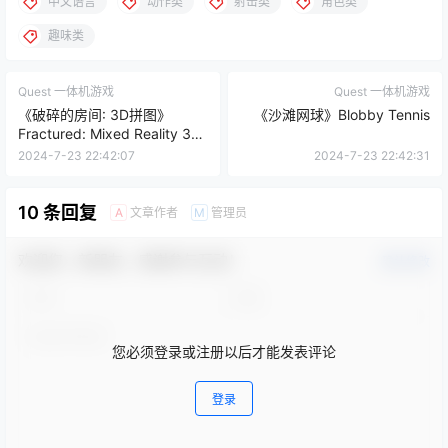
0
0
海报分享
收藏
中文语言
动作类
射击类
角色类
趣味类
Quest 一体机游戏
Quest 一体机游戏
《破碎的房间: 3D拼图》
《沙滩网球》Blobby Tennis
Fractured: Mixed Reality 3D
puzzle
2024-7-23 22:42:07
2024-7-23 22:42:31
10 条回复
文章作者
管理员
A
M
欢迎您，新朋友，感谢参与互动！
确认修改
您必须登录或注册以后才能发表评论