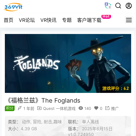
Hot
首页
VR论坛
VR快讯
专题
客户端下载
Quest
游戏评分：6.2
《福格兰兹》The Foglands
积分
1 年前
Quest 一体机游戏
140
0
推广
类型：
动作, 冒险, 射击,趣味
联机：
单人离线
大小：
4.39 GB
版本：
2025年6月15日
v1.0.7.24950