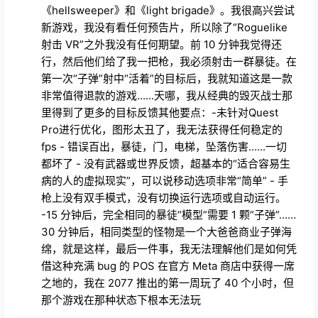
中 Roguelike 射击游戏的忠实粉丝。我几乎每天都玩
《Sweet surrender》、《Compound》、
《hellsweeper》和《light brigade》。我很高兴尝试
新游戏，我没有看任何预告片，所以除了“Roguelike
射击 VR”之外我没有任何期望。前 10 分钟我觉得还
行，然后他们给了我一把枪，我必须射击一群暴徒。在
第一次“子弹”射中“活着”的目标后，我就知道这是一款
非常值得退款的游戏......天哪，我从经典的毁灭战士那
里得到了更多的目标反馈其他要点：-未针对Quest
Pro进行优化，图形太丑了，我无法获得任何稳定的
fps - 错误百出，暴徒，门，电梯，坠落伤害......一切
都坏了 - 没有武器或世界反馈，超基本的“适合容易生
病的人的虚拟现实”，可以说移动选项非常“简单” - 手
枪上没有双手模式，没有切换运行选项或自动运行。
-15 分钟后，完全相同的暴徒“模型”需要 1 颗“子弹”……
30 分钟后，相同类型的怪物是一个大爸爸商业子弹海
绵，就是这样，最后一件事，我无法理解他们是如何凭
借这种充满 bug 的 POS 在官方 Meta 商店中获得一席