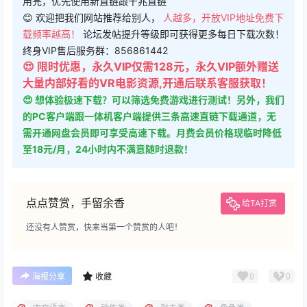
VIP下载地址会不定时免费开放
⚠ 请不要选择【直链下载】线路，该线路流量有限，一般很快
用完，优先使用新直链跟千兆直链
😊 欢迎把我们网站推荐给别人，
人越多，开放VIP地址免费下
载频率越高！
论坛发帖提升等级即可获得更多每日下载次数！
终身VIP售后服务群：856861442
😍 限时优惠，永久VIP仅需128元，永久VIP额外赠送
大量内部好看的VR电影资源,开通后联系客服获取！
😍 想体验极速下载？可以筛选免费游戏进行测试！另外，我们
的PC客户端跟一体机客户端提供三条高速直链下载通道，无
需开通网盘会员即可享受高速下载。月费会员价格现临时降低
至18元/月，24小时内不满意随时退款！
点点赞赏，手留余香
给TA打赏
还没有人赞赏，快来当第一个赞赏的人吧！