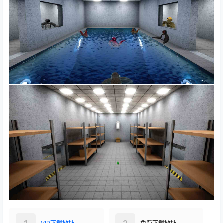
1
2
VIP下载地址
免费下载地址