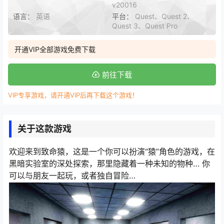
v20016
语言：
英语
平台：
Quest、Quest 2、
Quest 3、Quest Pro
开通VIP全部游戏免费下载
前往下载
VIP专享游戏，请开通VIP后再下载这个游戏！
关于这款游戏
欢迎来到致命猿，这是一个你可以扮演“猿”角色的游戏，在
黑暗实验室的深处探索，那里隐藏着一种未知的物种… 你
可以与朋友一起玩，或者独自冒险…