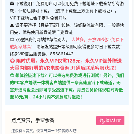
👻 下载说明：免费用户可以使用免费下载地址下载全站所有游
戏，评论后即可下载，（选择下载框上方免费下载地址），
VIP下载地址会不定时免费开放
⚠ 请不要选择【直链下载】线路，该线路流量有限，一般很快
用完，优先使用新直链跟千兆直链
😊 欢迎把我们网站推荐给别人，
人越多，开放VIP地址免费下
载频率越高！
论坛发帖提升等级即可获得更多每日下载次数！
终身VIP售后服务群：856861442
😍 限时优惠，永久VIP仅需128元，永久VIP额外赠送
大量内部好看的VR电影资源,开通后联系客服获取！
😍 想体验极速下载？可以筛选免费游戏进行测试！另外，我们
的PC客户端跟一体机客户端提供三条高速直链下载通道，无
需开通网盘会员即可享受高速下载。月费会员价格现临时降低
至18元/月，24小时内不满意随时退款！
点点赞赏，手留余香
给TA打赏
还没有人赞赏，快来当第一个赞赏的人吧！