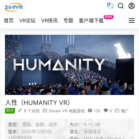
Hot
首页
VR论坛
VR快讯
专题
客户端下载
Quest
人性（HUMANITY VR）
积分
8 个月前
Steam VR 电脑游戏
135
0
推广
类型：
模拟、益智、动作
大小：
4.70 GB
版本：
2025年12月3日
语言：
多国语言
v20185509
平台：
HTC VIVE / Oculus /