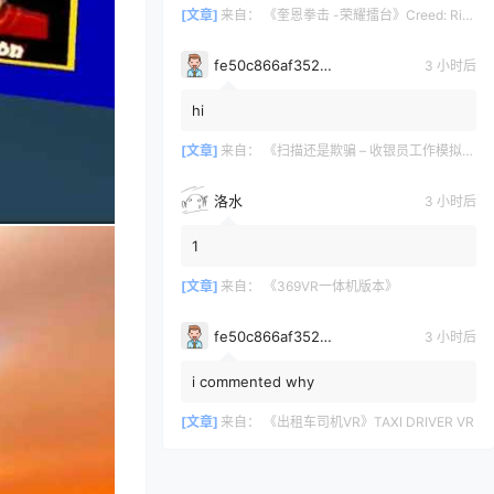
[文章]
来自：
《奎恩拳击 -荣耀擂台》Creed: Rise to Glory
fe50c866af35290a170a6675cb0d97d11678
3 小时后
hi
[文章]
来自：
《扫描还是欺骗 – 收银员工作模拟器》Scan or Scam – Cashier Job Simulator
洛水
3 小时后
1
[文章]
来自：
《369VR一体机版本》
fe50c866af35290a170a6675cb0d97d11678
3 小时后
i commented why
[文章]
来自：
《出租车司机VR》TAXI DRIVER VR