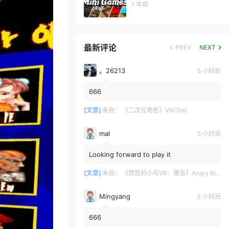
1 年前
最新评论
PREV
NEXT
。26213
5 小时后
666
[文章]
来自：
《二次元角色》VRChat
mal
5 小时后
Looking forward to play it
[文章]
来自：
《愤怒的小鸟VR：猪岛》Angry Birds VR: Isle of Pigs
Mingyang
5 小时后
666