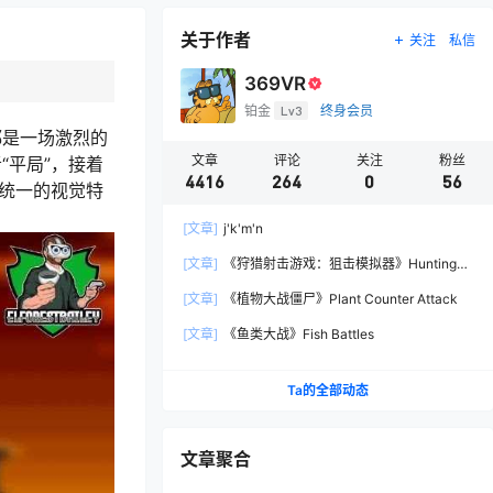
关于作者
关注
私信
369VR
铂金
Lv3
终身会员
都是一场激烈的
文章
评论
关注
粉丝
“平局”，接着
4416
264
0
56
用统一的视觉特
[文章]
j'k'm'n
[文章]
《狩猎射击游戏：狙击模拟器》Hunting
Shooter: Sniper Simulator
[文章]
《植物大战僵尸》Plant Counter Attack
[文章]
《鱼类大战》Fish Battles
Ta的全部动态
文章聚合