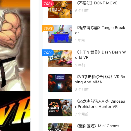
《不要动》DONT MOVE
TOP1
6 个月前
《缠结消除器》Tangle Break
TOP2
er
1 年前
《卡丁车世界》Dash Dash W
TOP3
orld VR
2 年前
《VR拳击和综合格斗》VR Bo
xing And MMA
8 个月前
《恐龙史前猎人VR》Dinosau
r Prehistoric Hunter VR
7 个月前
《迷你游戏》Mini Games