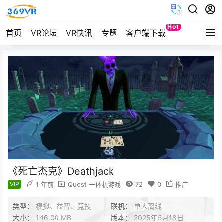
Hot
首页
VR论坛
VR快讯
专题
客户端下载
Quest
《死亡杰克》Deathjack
VIP
1 年前
Quest 一体机游戏
72
0
推广
类型：
模拟、益智、竞技
联机：
单人离线
大小：
146.00 MB
版本：
2025年5月18日