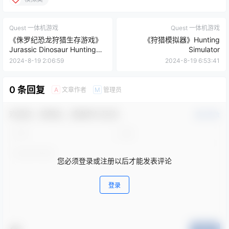
Quest 一体机游戏
Quest 一体机游戏
《侏罗纪恐龙狩猎生存游戏》
《狩猎模拟器》Hunting
Jurassic Dinosaur Hunting
Simulator
survival game
2024-8-19 2:06:59
2024-8-19 6:53:41
0 条回复
文章作者
管理员
A
M
欢迎您，新朋友，感谢参与互动！
确认修改
您必须登录或注册以后才能发表评论
登录