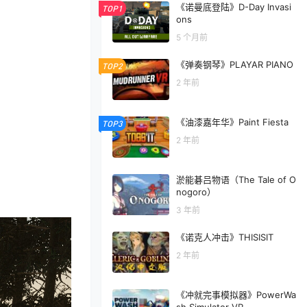
《诺曼底登陆》D-Day Invasi
TOP1
ons
5 个月前
《弹奏钢琴》PLAYAR PIANO
TOP2
2 年前
《油漆嘉年华》Paint Fiesta
TOP3
2 年前
淤能碁吕物语（The Tale of O
nogoro）
3 年前
《诺克人冲击》THISISIT
2 年前
《冲就完事模拟器》PowerWa