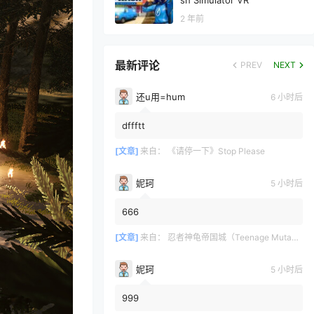
sh Simulator VR
2 年前
最新评论
PREV
NEXT
还u用=hum
6 小时后
dffftt
[文章]
来自：
《请停一下》Stop Please
妮珂
5 小时后
666
[文章]
来自：
忍者神龟帝国城（Teenage Mutant Ninja Turtles Empire Cit）
妮珂
5 小时后
999