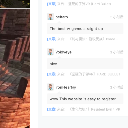
[文章]
来自：
坚硬的子弹VR (Hard Bullet)
beltaro
5 小时后
The best vr game. straight up
[文章]
来自：
《剑与魔法：游牧民族》Blade – Sorcery: Nomad
Voidyeye
3 小时后
nice
[文章]
来自：
《坚硬的子弹VR》HARD BULLET
IronHeart@
3 小时后
wow This website is easy to register
and download from; how come I didn't
know about it?
[文章]
来自：
《生化危机4》Resident Evil 4 VR