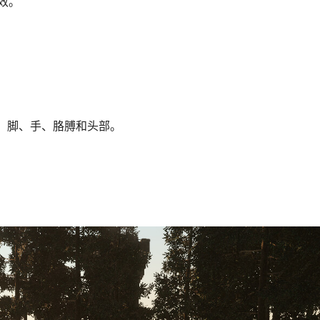
效。
腿、脚、手、胳膊和头部。