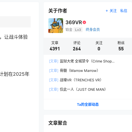
关于作者
关注
私信
369VR
铂金
Lv3
终身会员
能，让战斗体验
文章
评论
关注
粉丝
4391
264
0
55
[文章]
监狱大佬 全城禁令（Crime Shop
Simulator: A Prison Boss Game）
[文章]
骨髓（Marrow Marrow）
划在2025年
[文章]
战壕VR（TRENCHES VR）
[文章]
仅此一人（JUST ONE MAN）
Ta的全部动态
文章聚合