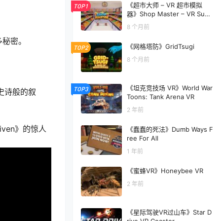
《超市大师 – VR 超市模拟
TOP1
器》Shop Master – VR Supe
r Market Simulator
8 个月前
多秘密。
《网格塔防》GridTsugi
TOP2
8 个月前
《坦克竞技场 VR》World War
TOP3
其史诗般的叙
Toons: Tank Arena VR
2 年前
ven》的惊人
《蠢蠢的死法》Dumb Ways F
ree For All
1 年前
《蜜蜂VR》Honeybee VR
2 年前
《星际驾驶VR过山车》Star D