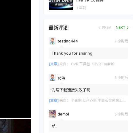
rive VR Coaster
1 年前
最新评论
PREV
NEXT
testing444
7 小时后
Thank you for sharing
[文章]
来自：
OVR 工具包（OVR Toolkit）
花落
5 小时后
为啥下载链接失效了啊
[文章]
来自：
半衰期:艾利克斯 中文版含创意工坊地图（Half-Life: Alyx）
demol
5 小时后
酷