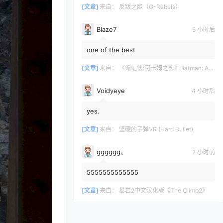
[文章]
来自：
反叛之鹰（G-Rebels）
Blaze7
5 小时后
one of the best
[文章]
来自：
《蝙蝠侠:阿卡姆之影》Batman: Arkham Shadow
Voidyeye
4 小时后
yes.
[文章]
来自：
坚硬的子弹VR (Hard Bullet)
gggggg、
2 小时前
5555555555555
[文章]
来自：
攀岩2中文汉化版《The Climb2》