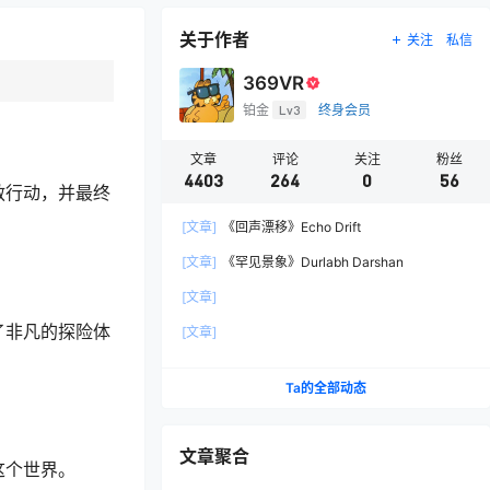
关于作者
关注
私信
369VR
铂金
Lv3
终身会员
文章
评论
关注
粉丝
4403
264
0
56
救行动，并最终
[文章]
《回声漂移》Echo Drift
[文章]
《罕见景象》Durlabh Darshan
[文章]
了非凡的探险体
[文章]
Ta的全部动态
文章聚合
这个世界。