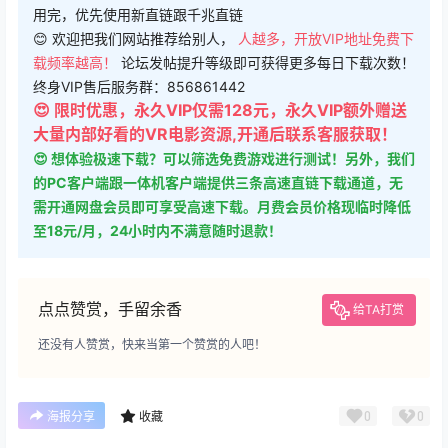
用完，优先使用新直链跟千兆直链
😊 欢迎把我们网站推荐给别人，
人越多，开放VIP地址免费下
载频率越高！
论坛发帖提升等级即可获得更多每日下载次数！
终身VIP售后服务群：856861442
😍 限时优惠，永久VIP仅需128元，永久VIP额外赠送
大量内部好看的VR电影资源,开通后联系客服获取！
😍 想体验极速下载？可以筛选免费游戏进行测试！另外，我们
的PC客户端跟一体机客户端提供三条高速直链下载通道，无
需开通网盘会员即可享受高速下载。月费会员价格现临时降低
至18元/月，24小时内不满意随时退款！
点点赞赏，手留余香
给TA打赏
还没有人赞赏，快来当第一个赞赏的人吧！
0
0
海报分享
收藏