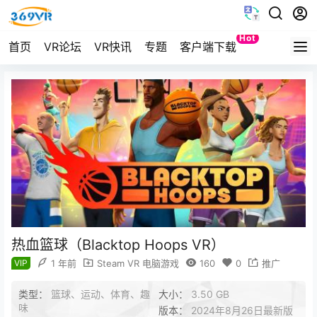
Hot
首页
VR论坛
VR快讯
专题
客户端下载
Quest
热血篮球（Blacktop Hoops VR）
VIP
1 年前
Steam VR 电脑游戏
160
0
推广
类型：
篮球、运动、体育、趣
大小：
3.50 GB
味
版本：
2024年8月26日最新版