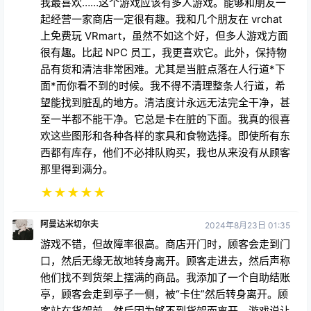
我最喜欢……这个游戏应该有多人游戏。能够和朋友一
起经营一家商店一定很有趣。我和几个朋友在 vrchat
上免费玩 VRmart，虽然不如这个好，但多人游戏方面
很有趣。比起 NPC 员工，我更喜欢它。此外，保持物
品有货和清洁非常困难。尤其是当脏点落在人行道*下
面*而你看不到的时候。我不得不清理整条人行道，希
望能找到脏乱的地方。清洁度计永远无法完全干净，甚
至一半都不能干净。它总是卡在脏的下面。我真的很喜
欢这些图形和各种各样的家具和食物选择。即使所有东
西都有库存，他们不必排队购买，我也从来没有从顾客
那里得到满分。
★
★
★
★
★
阿曼达米切尔夫
2024年8月23日 01:35
游戏不错，但故障率很高。商店开门时，顾客会走到门
口，然后无缘无故地转身离开。顾客走进去，然后声称
他们找不到货架上摆满的商品。我添加了一个自助结账
亭，顾客会走到亭子一侧，被“卡住”然后转身离开。顾
客站在货架前，然后因为够不到货架而离开。游戏说让