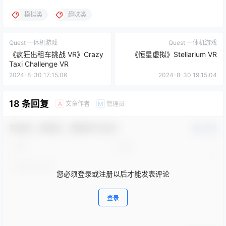
模拟类
趣味类
Quest 一体机游戏
Quest 一体机游戏
《疯狂出租车挑战 VR》Crazy
《恒星虚拟》Stellarium VR
Taxi Challenge VR
2024-8-30 17:15:06
2024-8-30 19:15:04
18 条回复
文章作者
管理员
A
M
欢迎您，新朋友，感谢参与互动！
确认修改
您必须登录或注册以后才能发表评论
登录