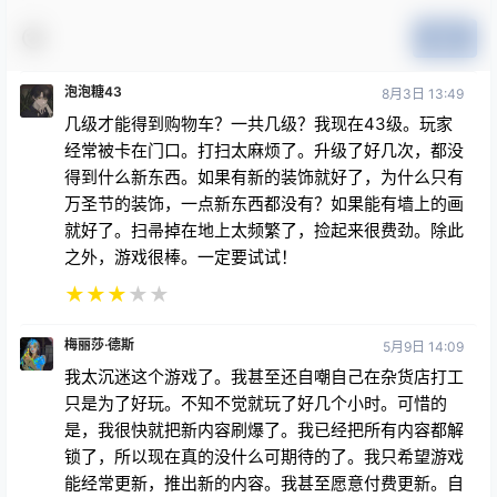
提交
泡泡糖43
8月3日 13:49
几级才能得到购物车？一共几级？我现在43级。玩家
经常被卡在门口。打扫太麻烦了。升级了好几次，都没
得到什么新东西。如果有新的装饰就好了，为什么只有
万圣节的装饰，一点新东西都没有？如果能有墙上的画
就好了。扫帚掉在地上太频繁了，捡起来很费劲。除此
之外，游戏很棒。一定要试试！
★
★
★
★
★
梅丽莎·德斯
5月9日 14:09
我太沉迷这个游戏了。我甚至还自嘲自己在杂货店打工
只是为了好玩。不知不觉就玩了好几个小时。可惜的
是，我很快就把新内容刷爆了。我已经把所有内容都解
锁了，所以现在真的没什么可期待的了。我只希望游戏
能经常更新，推出新的内容。我甚至愿意付费更新。自