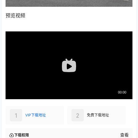
预览视频
1
2
VIP下载地址
免费下载地址
查看
下载权限