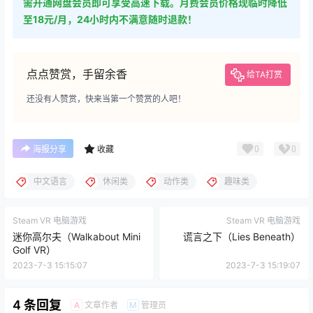
需开通网盘会员即可享受高速下载。月费会员价格现临时降低
至18元/月，24小时内不满意随时退款！
点点赞赏，手留余香
给TA打赏
还没有人赞赏，快来当第一个赞赏的人吧！
0
0
海报分享
收藏
中文语言
休闲类
动作类
趣味类
Steam VR 电脑游戏
Steam VR 电脑游戏
迷你高尔夫（Walkabout Mini
谎言之下（Lies Beneath）
Golf VR）
2023-7-3 15:15:07
2023-7-3 15:19:07
4 条回复
文章作者
管理员
A
M