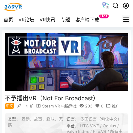
Hot
首页
VR论坛
VR快讯
专题
客户端下载
Quest
不予播出VR（Not For Broadcast）
中文
1 年前
Steam VR 电脑游戏
203
0
推广
类型：
互动、故事、趣味、恶
语言：
多国语言（包含中文）
搞
平台：
HTC VIVE / Oculus /
Valve Index / PicoVR / 所有电