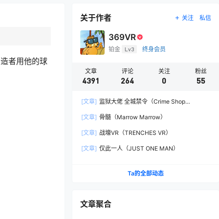
关于作者
关注
私信
369VR
铂金
Lv3
终身会员
创造者用他的球
文章
评论
关注
粉丝
4391
264
0
55
[文章]
监狱大佬 全城禁令（Crime Shop
Simulator: A Prison Boss Game）
[文章]
骨髓（Marrow Marrow）
[文章]
战壕VR（TRENCHES VR）
[文章]
仅此一人（JUST ONE MAN）
Ta的全部动态
文章聚合