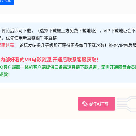
格式：
rar
兼容：
HTC VIVE / Oculus / Valve Index / PicoVR
23网盘