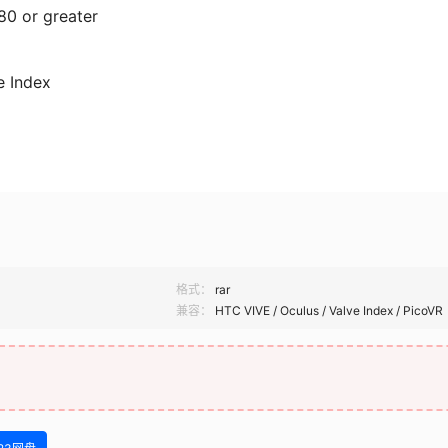
or greater
e Index
0 or greater
0 or greater
e Index