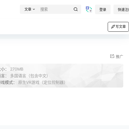
文章
登录
快速注
写文章
推广
大小：
270MB
语言：
多国语言（包含中文）
游戏模式：
原生VR游戏（定位控制器）