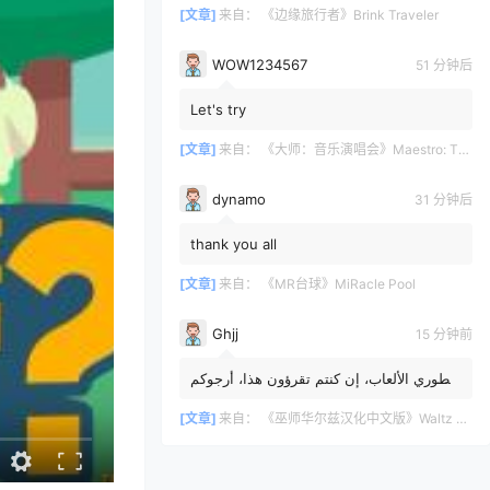
[文章]
来自：
《边缘旅行者》Brink Traveler
WOW1234567
51 分钟后
Let's try
[文章]
来自：
《大师：音乐演唱会》Maestro: The Masterclass
dynamo
31 分钟后
thank you all
[文章]
来自：
《MR台球》MiRacle Pool
Ghjj
15 分钟前
مطوري الألعاب، إن كنتم تقرؤون هذا، أرجوكم
الرد. أنتم محظوظون لأنني آمل أن تضيفوا
طريقة لإيقاظ جمج...
[文章]
来自：
《巫师华尔兹汉化中文版》Waltz of the Wizard: Extended Edition