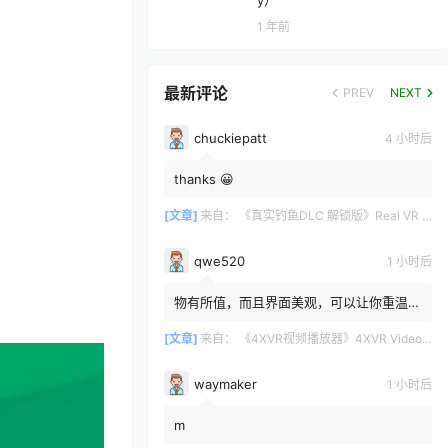
y）
1 年前
最新评论
PREV
NEXT
chuckiepatt
4 小时后
thanks 😀
[文章]
来自：
《真实钓鱼DLC 解锁版》Real VR Fishing DLC
qwe520
1 小时后
物有所值，而且界面美观，可以让你重温那
些你原本想遗忘的3D蓝光光碟。很高兴
4XVR让它们重获新生。画面...
[文章]
来自：
《4XVR视频播放器》4XVR Video Player
waymaker
1 小时后
m