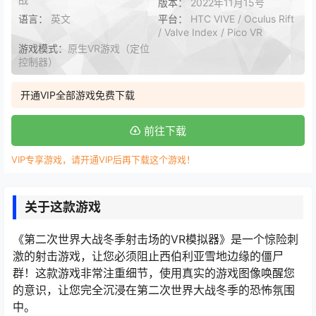
版本：
2022年11月15号
语言：
英文
平台：
HTC VIVE / Oculus Rift
/ Valve Index / Pico VR
游戏模式：
原生VR游戏（定位
控制器）
开通VIP全部游戏免费下载
前往下载
VIP专享游戏，请开通VIP后再下载这个游戏！
关于这款游戏
《第二次世界大战冬季射击场的VR模拟器》是一个惊险刺
激的射击游戏，让您必须阻止西伯利亚雪地边缘的僵尸
群！这款游戏非常注重细节，使用真实的游戏图像唤醒您
的意识，让您完全沉浸在第二次世界大战冬季的恐怖氛围
中。