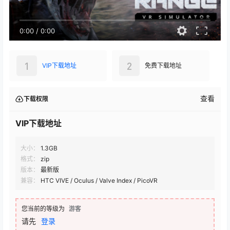
0:00
/
0:00
1
2
VIP下载地址
免费下载地址
查看
下载权限
VIP下载地址
大小：
1.3GB
格式：
zip
版本：
最新版
兼容：
HTC VIVE / Oculus / Valve Index / PicoVR
您当前的等级为
游客
请先
登录