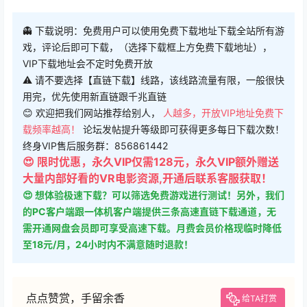
👻 下载说明：免费用户可以使用免费下载地址下载全站所有游
戏，评论后即可下载，（选择下载框上方免费下载地址），
VIP下载地址会不定时免费开放
⚠ 请不要选择【直链下载】线路，该线路流量有限，一般很快
用完，优先使用新直链跟千兆直链
😊 欢迎把我们网站推荐给别人，
人越多，开放VIP地址免费下
载频率越高！
论坛发帖提升等级即可获得更多每日下载次数！
终身VIP售后服务群：856861442
😍 限时优惠，永久VIP仅需128元，永久VIP额外赠送
大量内部好看的VR电影资源,开通后联系客服获取！
😍 想体验极速下载？可以筛选免费游戏进行测试！另外，我们
的PC客户端跟一体机客户端提供三条高速直链下载通道，无
需开通网盘会员即可享受高速下载。月费会员价格现临时降低
至18元/月，24小时内不满意随时退款！
点点赞赏，手留余香
给TA打赏