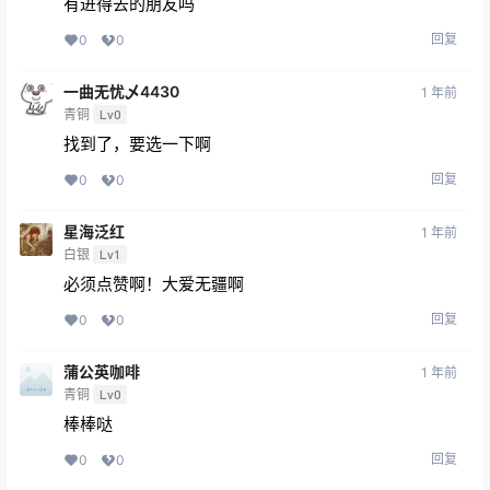
有进得去的朋友吗
回复
0
0
一曲无忧乄4430
1 年前
青铜
Lv0
找到了，要选一下啊
回复
0
0
星海泛红
1 年前
白银
Lv1
必须点赞啊！大爱无疆啊
回复
0
0
蒲公英咖啡
1 年前
青铜
Lv0
棒棒哒
回复
0
0