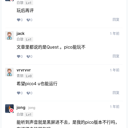
白银
Lv1
玩后再评
回复
0
0
jack
1 年前
白银
Lv1
文章里都说的是Quest 。pico能玩不
回复
0
0
vrvrvvr
1 年前
青铜
Lv0
希望pico4 u也能运行
回复
0
0
1 年前
jong
jong
白银
Lv1
能听到声音就是黑屏进不去，是我的pico版本不行吗，