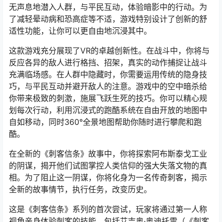
无声息地潜入人群，与平民互动，体验暗影中的行动。为
了减轻晕动病和恐高症等不适，游戏特别设计了创新的舒
适性功能，让你可以更自由地沉浸其中。
这款游戏充分展现了VR的卓越创新性。在战斗中，你将与
反应各异的敌人进行格挡、招架，真实的动作捕捉让战斗
充满临场感。在人群中隐藏时，你需要运用传统的隐身技
巧，与平民互动并避开敌人的注意。游戏中的空中暗杀给
你带来极致的刺激，施展飞跃生死的技巧。你可以精心规
划每次行动，利用沉浸式的跑酷系统在自由开放的地图中
自如移动，同时360°全景地图帮助你随时进行攀爬和跑
酷。
在全新的《刺客信条》故事中，你将探索阿布斯泰戈工业
的阴谋，揭开他们试图掌控人类信仰的强大失落文物的真
相。为了阻止这一阴谋，你将化身为一名传奇刺客，揭示
全新的故事情节，执行任务，改变历史。
这是《刺客信条》系列的首次尝试，玩家将通过第一人称
视角亲身体验刺客的技能，包括艾吉奥·奥迪托雷（《刺客