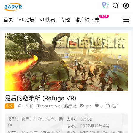
Hot
首页
VR论坛
VR快讯
专题
客户端下载
Quest
最后的避难所 (Refuge VR)
中文
1 年前
Steam VR 电脑游戏
154
0
推广
类型：
丧尸、生存、沙盒、动
大小：
3.5GB
作
版本：
2022年12月4号
语言：
多国语言（包含中文）
平台：
HTC VIVE / Oculus Rift