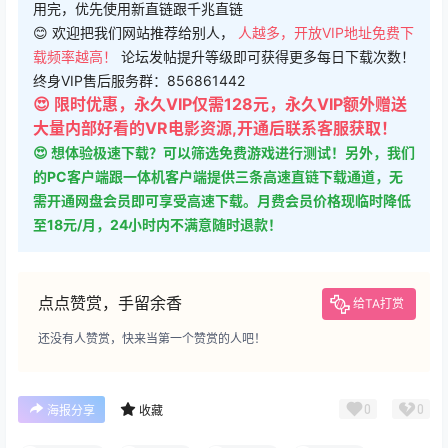
用完，优先使用新直链跟千兆直链
😊 欢迎把我们网站推荐给别人，
人越多，开放VIP地址免费下
载频率越高！
论坛发帖提升等级即可获得更多每日下载次数！
终身VIP售后服务群：856861442
😍 限时优惠，永久VIP仅需128元，永久VIP额外赠送
大量内部好看的VR电影资源,开通后联系客服获取！
😍 想体验极速下载？可以筛选免费游戏进行测试！另外，我们
的PC客户端跟一体机客户端提供三条高速直链下载通道，无
需开通网盘会员即可享受高速下载。月费会员价格现临时降低
至18元/月，24小时内不满意随时退款！
点点赞赏，手留余香
给TA打赏
还没有人赞赏，快来当第一个赞赏的人吧！
0
0
海报分享
收藏