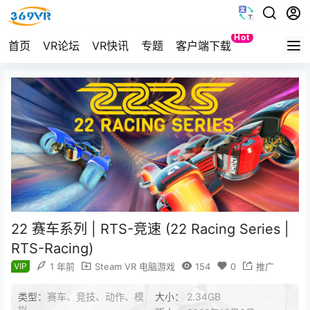
Hot
首页
VR论坛
VR快讯
专题
客户端下载
Quest
22 赛车系列 | RTS-竞速 (22 Racing Series |
RTS-Racing)
VIP
1 年前
Steam VR 电脑游戏
154
0
推广
类型：
赛车、竞技、动作、模
大小：
2.34GB
拟