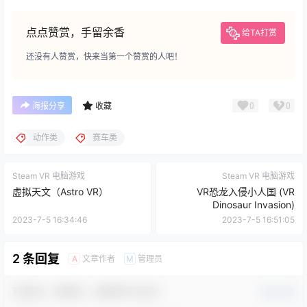
点点赞赏，手留余香
给TA打赏
还没有人赞赏，快来当第一个赞赏的人吧！
0
0
海报分享
收藏
动作类
赛车类
Steam VR 电脑游戏
Steam VR 电脑游戏
虚拟天文（Astro VR）
VR恐龙入侵小人国 (VR
Dinosaur Invasion)
2023-7-5 16:34:46
2023-7-5 16:51:05
2 条回复
文章作者
管理员
A
M
欢迎您，新朋友，感谢参与互动！
确认修改