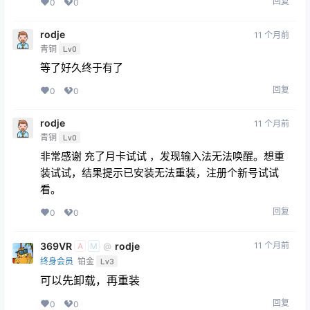
回复
0
0
rodje
11 个月前
青铜
Lv0
等了好久终于有了
回复
0
0
rodje
11 个月前
青铜
Lv0
非常感谢 充了月卡试试 ，发现输入法无法唤醒。想重
装试试，结果提示已安装无法重装，注册个新号试试
看。
回复
0
0
369VR
rodje
11 个月前
@
A
M
终身会员
铂金
Lv3
可以先卸载，再重装
回复
0
0