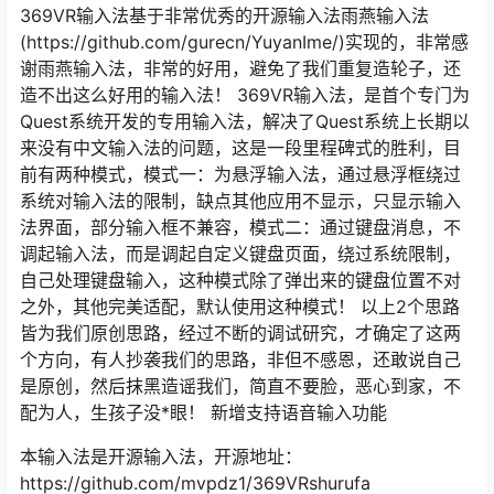
369VR输入法基于非常优秀的开源输入法雨燕输入法
(https://github.com/gurecn/YuyanIme/)实现的，非常感
谢雨燕输入法，非常的好用，避免了我们重复造轮子，还
造不出这么好用的输入法！ 369VR输入法，是首个专门为
Quest系统开发的专用输入法，解决了Quest系统上长期以
来没有中文输入法的问题，这是一段里程碑式的胜利，目
前有两种模式，模式一：为悬浮输入法，通过悬浮框绕过
系统对输入法的限制，缺点其他应用不显示，只显示输入
法界面，部分输入框不兼容，模式二：通过键盘消息，不
调起输入法，而是调起自定义键盘页面，绕过系统限制，
自己处理键盘输入，这种模式除了弹出来的键盘位置不对
之外，其他完美适配，默认使用这种模式！ 以上2个思路
皆为我们原创思路，经过不断的调试研究，才确定了这两
个方向，有人抄袭我们的思路，非但不感恩，还敢说自己
是原创，然后抹黑造谣我们，简直不要脸，恶心到家，不
配为人，生孩子没*眼！ 新增支持语音输入功能
本输入法是开源输入法，开源地址：
https://github.com/mvpdz1/369VRshurufa