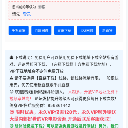
您当前的等级为
游客
请先
登录
千兆直链
百度网盘
直链下载
123网盘
新直链
👻 下载说明：免费用户可以使用免费下载地址下载全站所有游
戏，评论后即可下载，（选择下载框上方免费下载地址），
VIP下载地址会不定时免费开放
⚠ 请不要选择【直链下载】线路，该线路流量有限，一般很快
用完，优先使用新直链跟千兆直链
😊 欢迎把我们网站推荐给别人，
人越多，开放VIP地址免费下
载频率越高！
论坛发帖提升等级即可获得更多每日下载次数！
终身VIP售后服务群：856861442
😍 限时优惠，永久VIP仅需128元，永久VIP额外赠送
大量内部好看的VR电影资源,开通后联系客服获取！
😍 想体验极速下载？可以筛选免费游戏进行测试！另外，我们