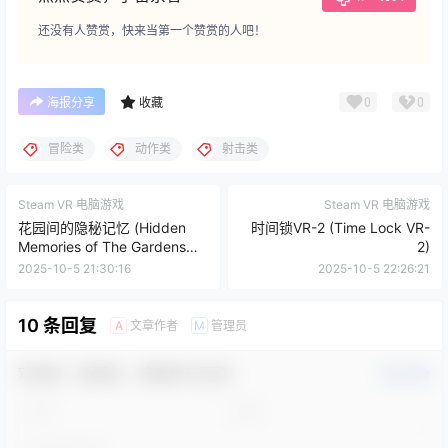
还没有人赞赏，快来当第一个赞赏的人吧！
0
0
海报分享
收藏
冒险类
动作类
射击类
Steam VR 电脑游戏
Steam VR 电脑游戏
花园间的隐秘记忆 (Hidden
时间锁VR-2 (Time Lock VR-
Memories of The Gardens
2)
Between)
2025-10-5 21:30:16
2025-10-5 22:26:21
10 条回复
文章作者
管理员
A
M
欢迎您，新朋友，感谢参与互动！
确认修改