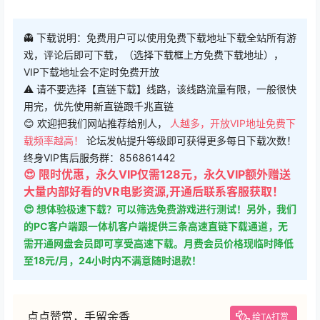
👻 下载说明：免费用户可以使用免费下载地址下载全站所有游
戏，评论后即可下载，（选择下载框上方免费下载地址），
VIP下载地址会不定时免费开放
⚠ 请不要选择【直链下载】线路，该线路流量有限，一般很快
用完，优先使用新直链跟千兆直链
😊 欢迎把我们网站推荐给别人，
人越多，开放VIP地址免费下
载频率越高！
论坛发帖提升等级即可获得更多每日下载次数！
终身VIP售后服务群：856861442
😍 限时优惠，永久VIP仅需128元，永久VIP额外赠送
大量内部好看的VR电影资源,开通后联系客服获取！
😍 想体验极速下载？可以筛选免费游戏进行测试！另外，我们
的PC客户端跟一体机客户端提供三条高速直链下载通道，无
需开通网盘会员即可享受高速下载。月费会员价格现临时降低
至18元/月，24小时内不满意随时退款！
点点赞赏，手留余香
给TA打赏