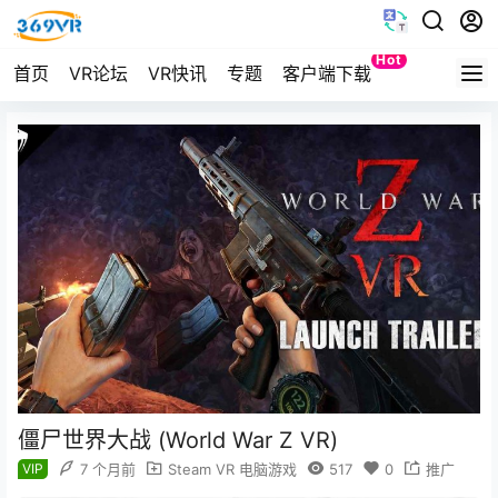
Hot
首页
VR论坛
VR快讯
专题
客户端下载
Quest
僵尸世界大战 (World War Z VR)
VIP
7 个月前
Steam VR 电脑游戏
517
0
推广