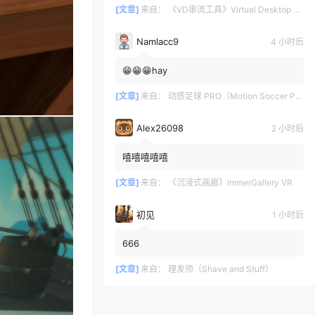
[文章]
来自：
《VD串流工具》Virtual Desktop 破解版
Namlacc9
4 小时后
😁😁😁hay
[文章]
来自：
动感足球 PRO（Motion Soccer PRO）
Alex26098
2 小时后
嘻嘻嘻嘻嘻
[文章]
来自：
《沉浸式画廊》immerGallery VR
初见
1 小时后
666
[文章]
来自：
理发师（Shave and Stuff）