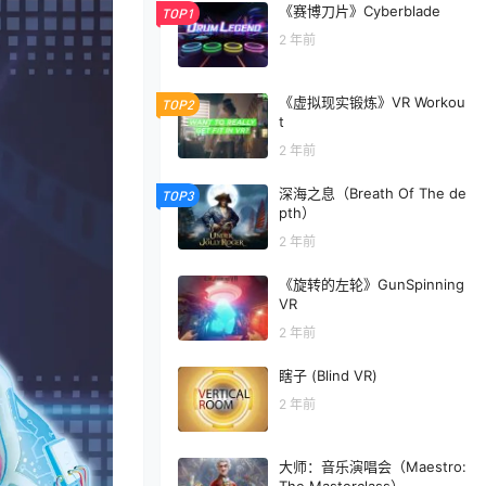
《赛博刀片》Cyberblade
TOP1
2 年前
《虚拟现实锻炼》VR Workou
TOP2
t
2 年前
深海之息（Breath Of The de
TOP3
pth）
2 年前
《旋转的左轮》GunSpinning
VR
2 年前
瞎子 (Blind VR)
2 年前
大师：音乐演唱会（Maestro: