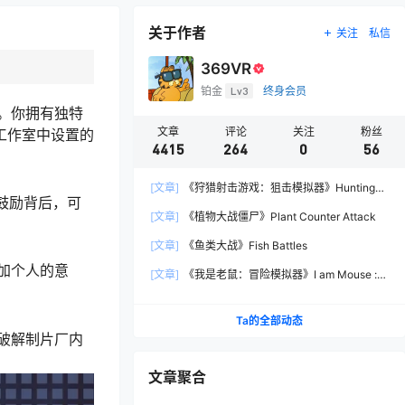
关于作者
关注
私信
369VR
铂金
Lv3
终身会员
。你拥有独特
文章
评论
关注
粉丝
工作室中设置的
4415
264
0
56
[文章]
《狩猎射击游戏：狙击模拟器》Hunting
鼓励背后，可
Shooter: Sniper Simulator
[文章]
《植物大战僵尸》Plant Counter Attack
[文章]
《鱼类大战》Fish Battles
加个人的意
[文章]
《我是老鼠：冒险模拟器》I am Mouse :
Adventure Simulator
Ta的全部动态
破解制片厂内
文章聚合