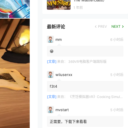
The Masterclass）
1 年前
最新评论
PREV
NEXT
mm
6 小时后
😁
[文章]
来自：
369VR电脑客户端国际版
wiiuserxx
5 小时后
f3t4
[文章]
来自：
《烹饪模拟器VR》Cooking Simulator VR
mvstart
5 小时后
正需要，下载下来看看